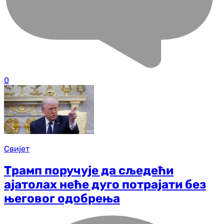
0
Свијет
Трамп поручује да сљедећи
ајатолах неће дуго потрајати без
његовог одобрења