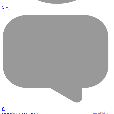
5 мј
0