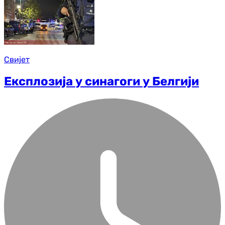
Свијет
Експлозија у синагоги у Белгији