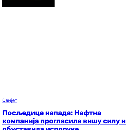
Свијет
Посљедице напада: Нафтна
компанија прогласила вишу силу и
обуставила испоруке