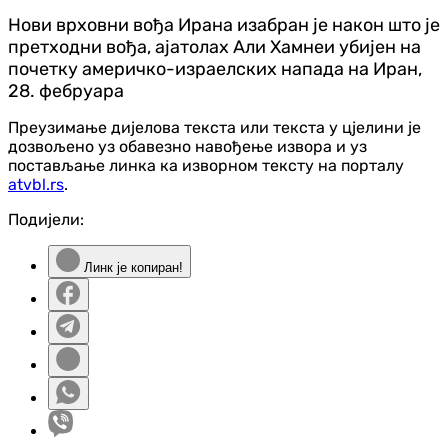
Нови врховни вођа Ирана изабран је након што је
претходни вођа, ајатолах Али Хамнеи убијен на
почетку америчко-израелских напада на Иран,
28. фебруара
Преузимање дијелова текста или текста у цјелини је
дозвољено уз обавезно навођење извора и уз
постављање линка ка изворном тексту на порталу
atvbl.rs
.
Подијели:
Линк је копиран!