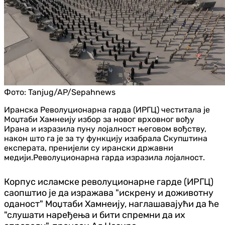
Фото:
Tanjug/AP/Sepahnews
Иранска Револуционарна гарда (ИРГЦ) честитала је
Моџтаби Хамнеију избор за новог врховног вођу
Ирана и изразила пуну лојалност његовом вођству,
након што га је за ту функцију изабрала Скупштина
експерата, пренијели су ирански државни
медији.Револуционарна гарда изразила лојалност.
Корпус исламске револуционарне гарде (ИРГЦ)
саопштио је да изражава "искрену и доживотну
оданост" Моџтаби Хамнеију, наглашавајући да ће
"слушати наређења и бити спремни да их