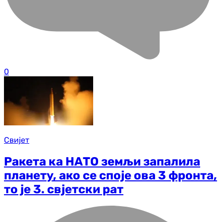
0
Свијет
Ракета ка НАТО земљи запалила
планету, ако се споје ова 3 фронта,
то је 3. свјетски рат