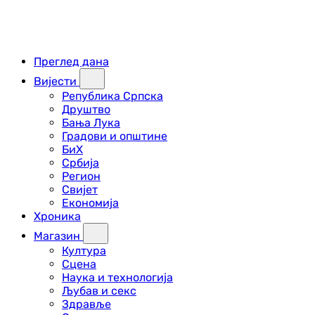
Преглед дана
Вијести
Република Српска
Друштво
Бања Лука
Градови и општине
БиХ
Србија
Регион
Свијет
Економија
Хроника
Магазин
Култура
Сцена
Наука и технологија
Љубав и секс
Здравље