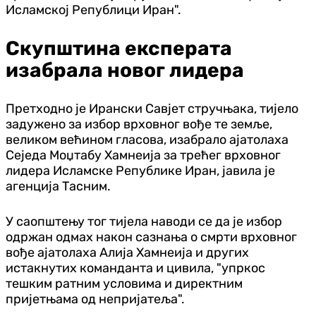
Исламској Републици Иран".
Скупштина експерата
изабрала новог лидера
Претходно је Ирански Савјет стручњака, тијело
задужено за избор врховног вође те земље,
великом већином гласова, изабрало ајатолаха
Сеједа Моџтабу Хамнеија за трећег врховног
лидера Исламске Републике Иран, јавила је
агенција Тасним.
У саопштењу тог тијела наводи се да је избор
одржан одмах након сазнања о смрти врховног
вође ајатолаха Алија Хамнеија и других
истакнутих команданта и цивила, "упркос
тешким ратним условима и директним
пријетњама од непријатеља".