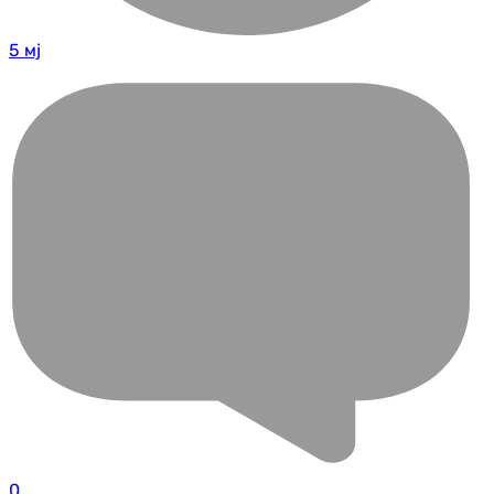
5 мј
0