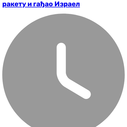
ракету и гађао Израел