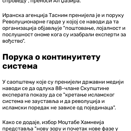
спроведу", преноси Ал Џазира.
Иранска агенција Тасним пренијела је и поруку
Револуционарне гарде у којој се наводи да та
организација објављује "поштовање, лојалност и
послушност ономе кога су изабрали експерти за
вођство".
Порука о континуитету
система
У саопштењу које су пренијели државни медији
наводи се да одлука 88-члане Скупштине
експерата показу да се "кретање исламског
система не зауставља и да револуција и
исламски поредак не зависе од појединаца".
Како се додаје, избор Моџтабе Хамнеија
представља "нову зору и почетак нове фазе у