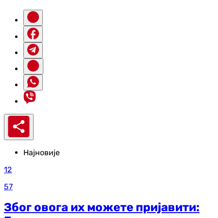
Најновије
12
57
Због овога их можете пријавити: