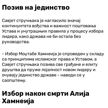
Позив на јединство
Савјет стручњака је нагласило значај
континуитета вођства и важност поштовања
Устава и унутрашњих правила у процесу избора
лидера, како држава не би остала без
руководства.
- Избор Моџтабе Хамнеија је спроведен у складу
са принципима исламског права и Уставом, а
Савјет стручњака позива све грађане и елиту
друштва да пруже лојалност новом лидеру и
очувају јединство државе - наводи се у
саопштењу.
Избор након смрти Алија
Хамнеија