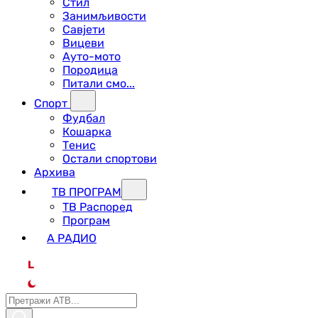
Стил
Занимљивости
Савјети
Вицеви
Ауто-мото
Породица
Питали смо...
Спорт
Фудбал
Кошарка
Тенис
Остали спортови
Архива
ТВ ПРОГРАМ
ТВ Распоред
Програм
А РАДИО
L