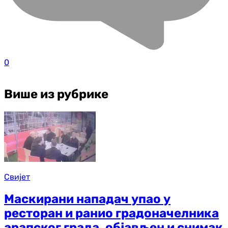
0
Више из рубрике
Свијет
Маскирани нападач упао у
ресторан и ранио градоначелника
арапског града, објављен и снимак