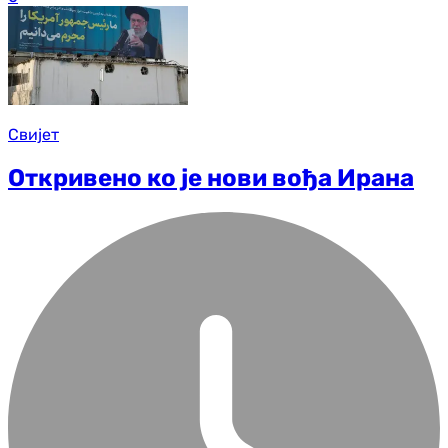
Свијет
Откривено ко је нови вођа Ирана