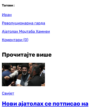
Таг
ови
:
Иран
Револуционарна гарда
Ајатолах Моџтаба Хамнеи
Коментари
(0)
Прочитајте више
Свијет
Нови ајатолах се потписао на