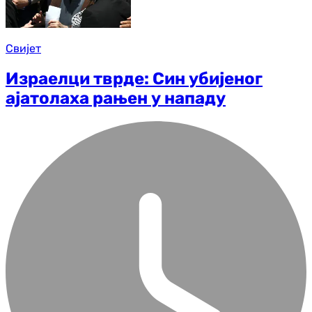
Свијет
Израелци тврде: Син убијеног
ајатолаха рањен у нападу