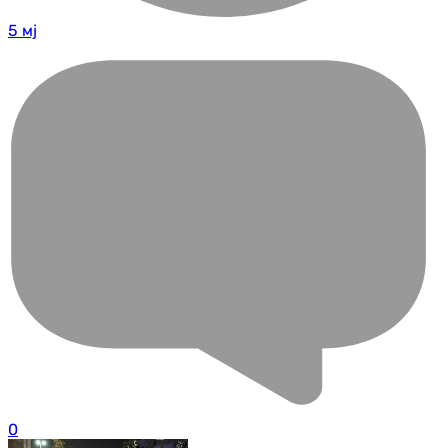
5 мј
0