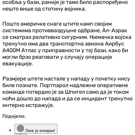
особља у бази, раније је тамо било распоређено
нешто више од стотину војника.
Пошто америчке снаге штите камп својим
системима противваздушне одбране, Ал-Азрак
се сматрао релативно сигурним. Њемачка војска
тренутно има два транспортна авиона Аирбус
А400М Атлас у приправности у тој бази, како би
могли брзо реаговати у случају операције
евакуације.
Размјере штете настале у нападу у почетку нису
биле познате. Портпарол надлежне оперативне
команде потврдио је за Шпигел само да је током
ноћи дошло до напада и да се инцидент тренутно
интерно истражује.
Подијели:
Линк је копиран!