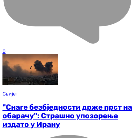
0
Свијет
"Снаге безбједности држе прст на
обарачу": Страшно упозорење
издато у Ирану