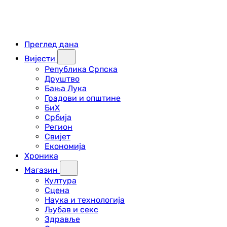
Преглед дана
Вијести
Република Српска
Друштво
Бања Лука
Градови и општине
БиХ
Србија
Регион
Свијет
Економија
Хроника
Магазин
Култура
Сцена
Наука и технологија
Љубав и секс
Здравље