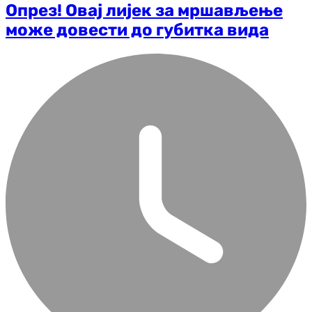
Опрез! Овај лијек за мршављење
може довести до губитка вида