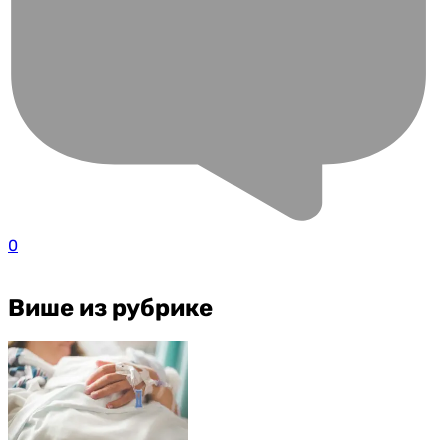
0
Више из рубрике