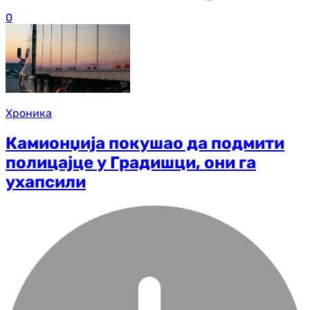
0
Хроника
Камионџија покушао да подмити
полицајце у Градишци, они га
ухапсили