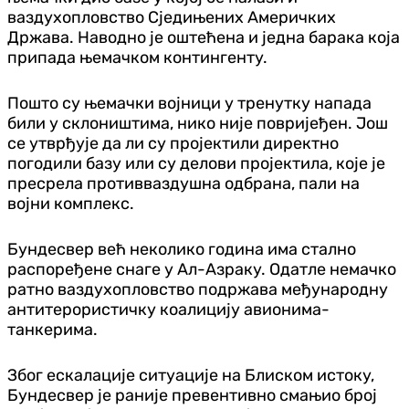
ваздухопловство Сједињених Америчких
Држава. Наводно је оштећена и једна барака која
припада њемачком контингенту.
Пошто су њемачки војници у тренутку напада
били у склоништима, нико није повријеђен. Још
се утврђује да ли су пројектили директно
погодили базу или су делови пројектила, које је
пресрела противваздушна одбрана, пали на
војни комплекс.
Бундесвер већ неколико година има стално
распоређене снаге у Ал-Азраку. Одатле немачко
ратно ваздухопловство подржава међународну
антитерористичку коалицију авионима-
танкерима.
Због ескалације ситуације на Блиском истоку,
Бундесвер је раније превентивно смањио број