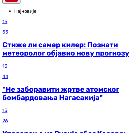
Најновије
15
55
Стиже ли самер килер: Познати
метеоролог објавио нову прогнозу
15
44
"Не заборавити жртве атомског
бомбардовања Нагасакија"
15
26