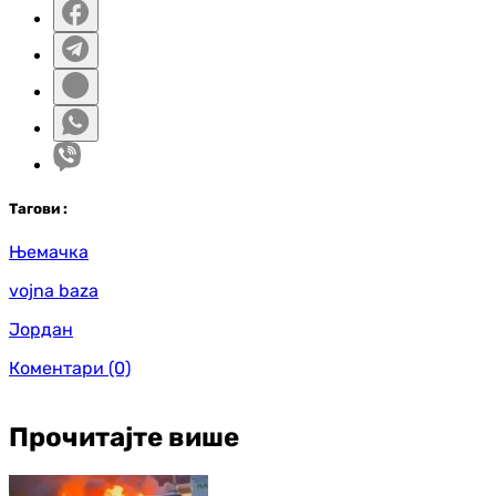
Таг
ови
:
Њемачка
vojna baza
Јордан
Коментари
(0)
Прочитајте више