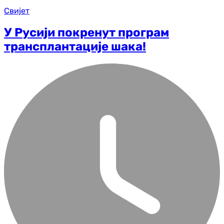
Свијет
У Русији покренут програм
трансплантације шака!