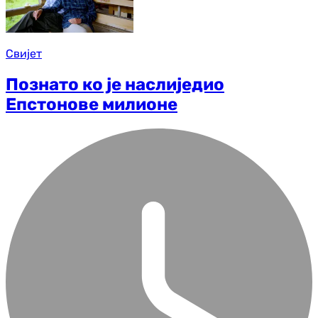
Свијет
Познато ко је наслиједио
Епстонове милионе