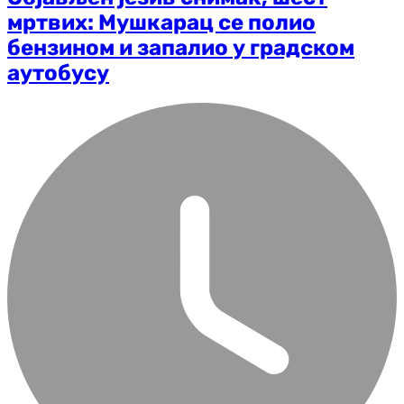
мртвих: Мушкарац се полио
бензином и запалио у градском
аутобусу