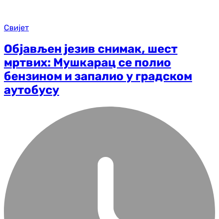
Свијет
Објављен језив снимак, шест
мртвих: Мушкарац се полио
бензином и запалио у градском
аутобусу