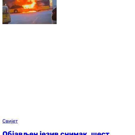
Свијет
Објављен језив снимак, шест