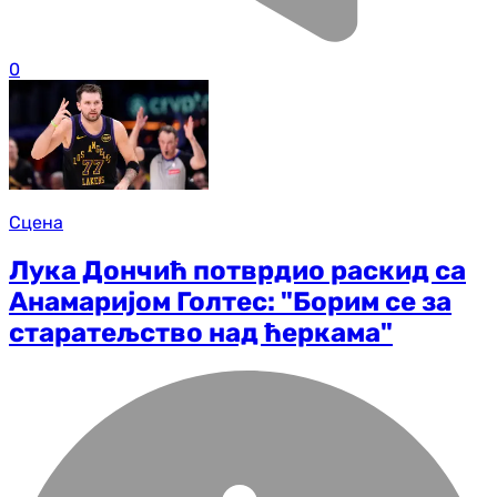
0
Сцена
Лука Дончић потврдио раскид са
Анамаријом Голтес: "Борим се за
старатељство над ћеркама"