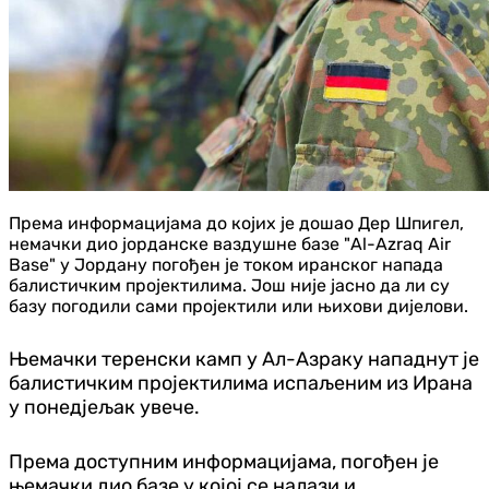
Према информацијама до којих је дошао Дер Шпигел,
немачки дио јорданске ваздушне базе "Al-Azraq Air
Base" у Јордану погођен је током иранског напада
балистичким пројектилима. Још није јасно да ли су
базу погодили сами пројектили или њихови дијелови.
Њемачки теренски камп у Ал-Азраку нападнут је
балистичким пројектилима испаљеним из Ирана
у понедјељак увече.
Према доступним информацијама, погођен је
њемачки дио базе у којој се налази и