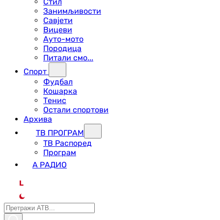
Стил
Занимљивости
Савјети
Вицеви
Ауто-мото
Породица
Питали смо...
Спорт
Фудбал
Кошарка
Тенис
Остали спортови
Архива
ТВ ПРОГРАМ
ТВ Распоред
Програм
А РАДИО
L