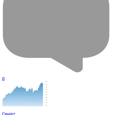
0
Свијет