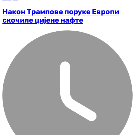
Након Трампове поруке Европи
скочиле цијене нафте