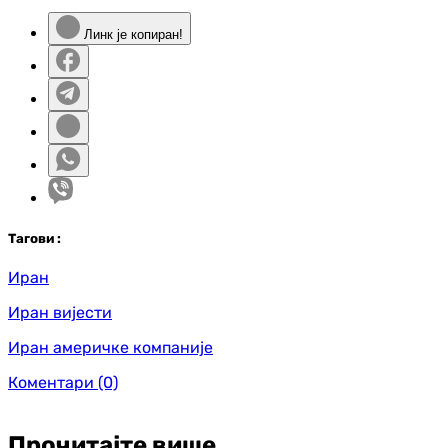
Линк је копиран!
Таг
ови
:
Иран
Иран вијести
Иран америчке компаније
Коментари
(0)
Прочитајте више