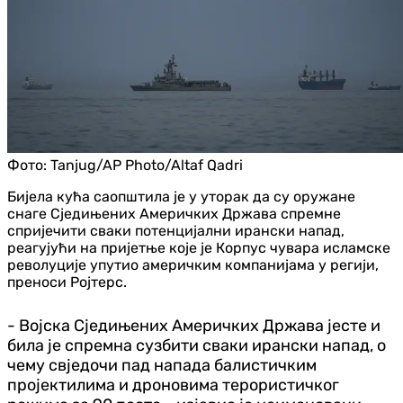
Фото:
Tanjug/AP Photo/Altaf Qadri
Бијела кућа саопштила је у уторак да су оружане
снаге Сједињених Америчких Држава спремне
спријечити сваки потенцијални ирански напад,
реагујући на пријетње које је Корпус чувара исламске
револуције упутио америчким компанијама у регији,
преноси Ројтерс.
- Војска Сједињених Америчких Држава јесте и
била је спремна сузбити сваки ирански напад, о
чему свједочи пад напада балистичким
пројектилима и дроновима терористичког