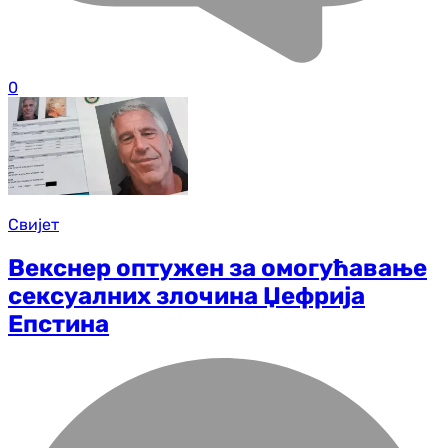
0
Свијет
Векснер оптужен за омогућавање
сексуалних злочина Џефрија
Епстина