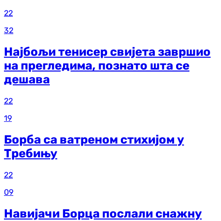
22
32
Најбољи тенисер свијета завршио
на прегледима, познато шта се
дешава
22
19
Борба са ватреном стихијом у
Требињу
22
09
Навијачи Борца послали снажну