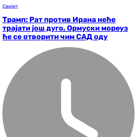
Свијет
Трамп: Рат против Ирана неће
трајати још дуго, Ормуски мореуз
ће се отворити чим САД оду