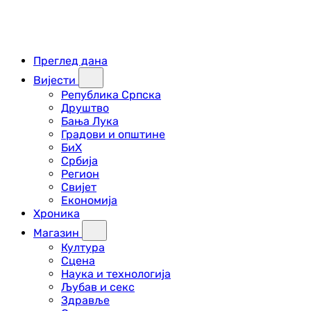
Преглед дана
Вијести
Република Српска
Друштво
Бања Лука
Градови и општине
БиХ
Србија
Регион
Свијет
Економија
Хроника
Магазин
Култура
Сцена
Наука и технологија
Љубав и секс
Здравље