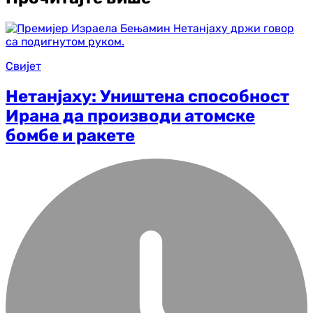
Свијет
Нетанјаху: Уништена способност
Ирана да производи атомске
бомбе и ракете