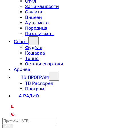
Стил
Занимљивости
Савјети
Вицеви
Ауто-мото
Породица
Питали смо...
Спорт
Фудбал
Кошарка
Тенис
Остали спортови
Архива
ТВ ПРОГРАМ
ТВ Распоред
Програм
А РАДИО
L