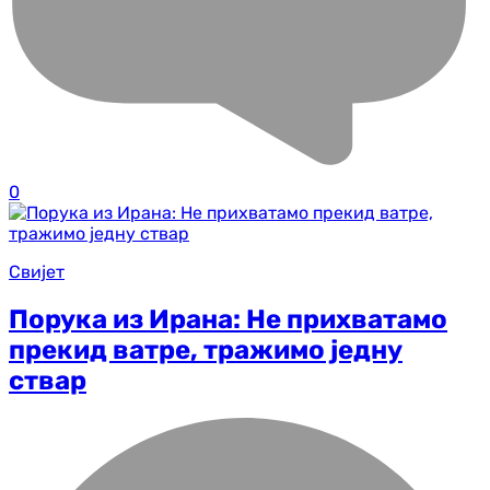
0
Свијет
Порука из Ирана: Не прихватамо
прекид ватре, тражимо једну
ствар