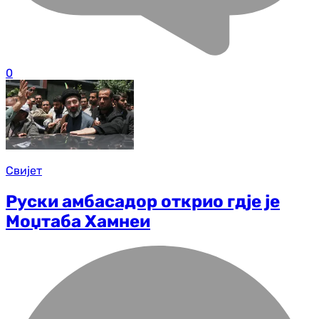
0
Свијет
Руски амбасадор открио гдје је
Моџтаба Хамнеи