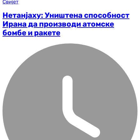
Свијет
Нетанјаху: Уништена способност
Ирана да производи атомске
бомбе и ракете