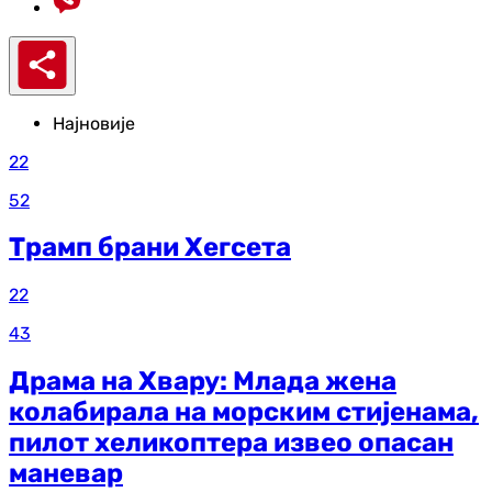
Најновије
22
52
Трамп брани Хегсета
22
43
Драма на Хвару: Млада жена
колабирала на морским стијенама,
пилот хеликоптера извео опасан
маневар