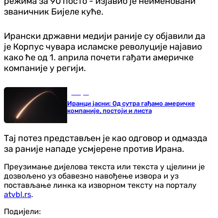
режима за 90 посто - изјавио је неименовани
званичник Бијеле куће.
Ирански државни медији раније су објавили да
је Корпус чувара исламске револуције најавио
како ће од 1. априла почети гађати америчке
компаније у регији.
Свијет
Иранци јасни: Од сутра гађамо америчке
компаније, постоји и листа
Тај потез представљен је као одговор и одмазда
за раније нападе усмјерене против Ирана.
Преузимање дијелова текста или текста у цјелини је
дозвољено уз обавезно навођење извора и уз
постављање линка ка изворном тексту на порталу
atvbl.rs
.
Подијели: