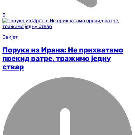
0
Свијет
Порука из Ирана: Не прихватамо
прекид ватре, тражимо једну
ствар