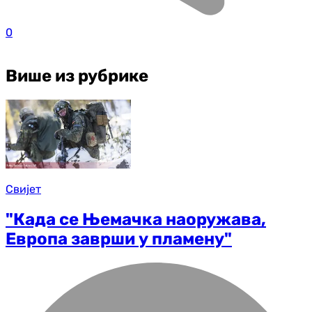
0
Више из рубрике
Свијет
"Када се Њемачка наоружава,
Европа заврши у пламену"