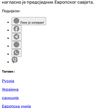
нагласио је предсједник Европског савјета.
Подијели:
Линк је копиран!
Таг
ови
:
Русија
Украјина
санкције
Европска унија