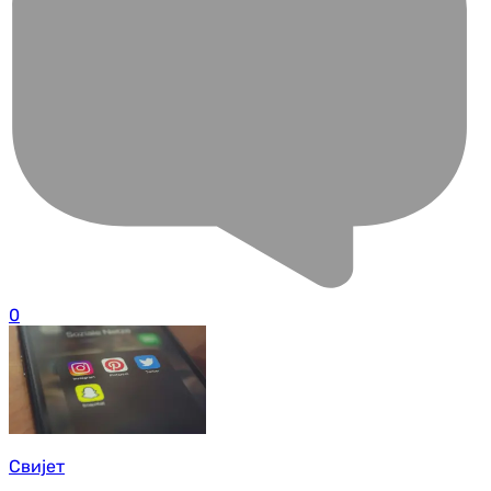
0
Свијет