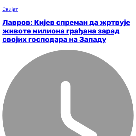
Свијет
Лавров: Кијев спреман да жртвује
животе милиона грађана зарад
својих господара на Западу