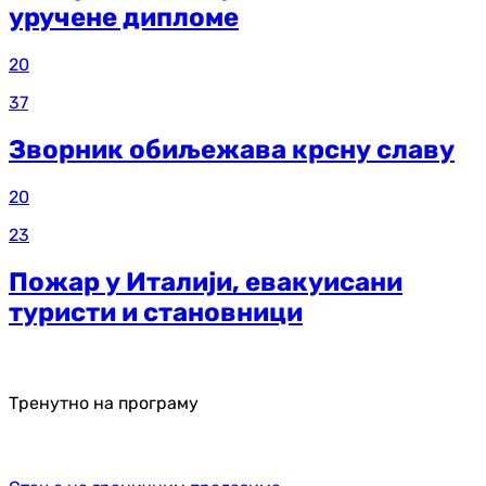
уручене дипломе
20
37
Зворник обиљежава крсну славу
20
23
Пожар у Италији, евакуисани
туристи и становници
Тренутно на програму