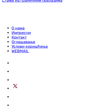
Стање на граничним прелазима
О нама
Импресум
Контакт
Оглашавање
Услови коришћења
WEBMAIL