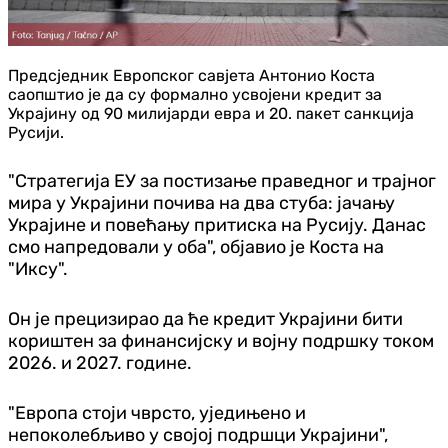
Предсједник Европског савјета Антонио Коста
саопштио је да су формално усвојени кредит за
Украјину од 90 милијарди евра и 20. пакет санкција
Русији.
"Стратегија ЕУ за постизање праведног и трајног
мира у Украјини почива на два стуба: јачању
Украјине и повећању притиска на Русију. Данас
смо напредовали у оба", објавио је Коста на
"Иксу".
Он је прецизирао да ће кредит Украјини бити
кориштен за финансијску и војну подршку током
2026. и 2027. године.
"Европа стоји чврсто, уједињено и
непоколебљиво у својој подршци Украјини",