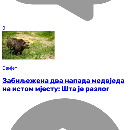
0
Свијет
Забиљежена два напада медвједа
на истом мјесту: Шта је разлог