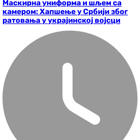
Маскирна униформа и шљем са
камером: Хапшење у Србији због
ратовања у украјинској војсци