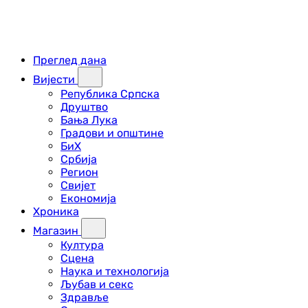
Преглед дана
Вијести
Република Српска
Друштво
Бања Лука
Градови и општине
БиХ
Србија
Регион
Свијет
Економија
Хроника
Магазин
Култура
Сцена
Наука и технологија
Љубав и секс
Здравље