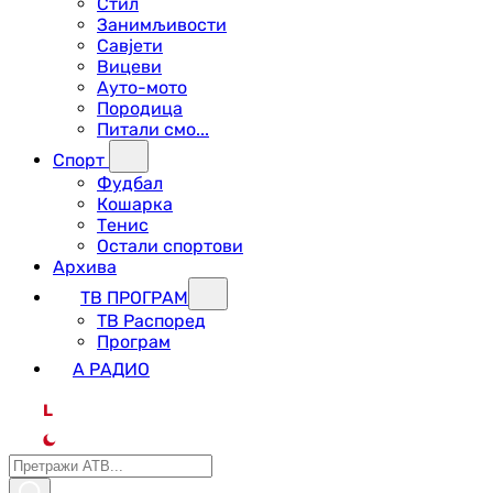
Стил
Занимљивости
Савјети
Вицеви
Ауто-мото
Породица
Питали смо...
Спорт
Фудбал
Кошарка
Тенис
Остали спортови
Архива
ТВ ПРОГРАМ
ТВ Распоред
Програм
А РАДИО
L