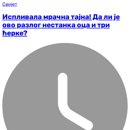
Свијет
Испливала мрачна тајна! Да ли је
ово разлог нестанка оца и три
ћерке?