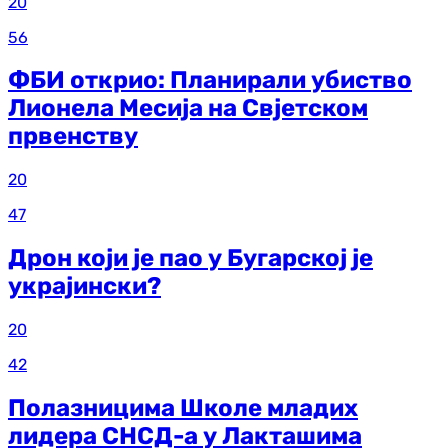
20
56
ФБИ открио: Планирали убиство
Лионела Месија на Свјетском
првенству
20
47
Дрон који је пао у Бугарској је
украјински?
20
42
Полазницима Школе младих
лидера СНСД-а у Лакташима