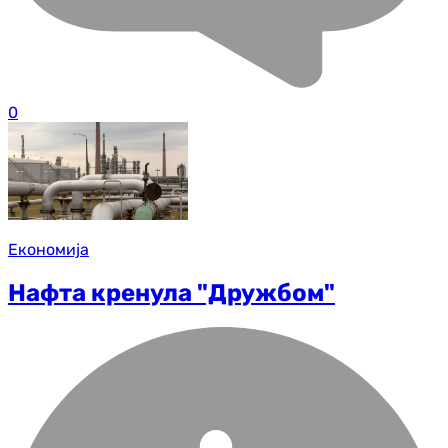
0
Економија
Нафта кренула "Дружбом"