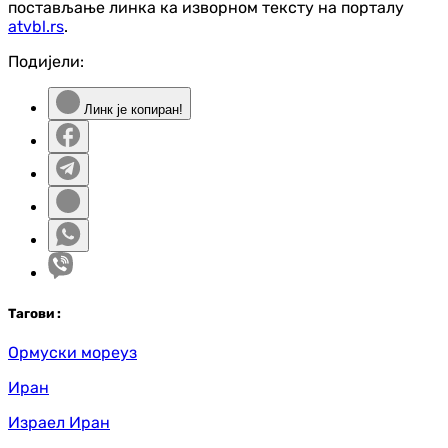
постављање линка ка изворном тексту на порталу
atvbl.rs
.
Подијели:
Линк је копиран!
Таг
ови
:
Ормуски мореуз
Иран
Израел Иран