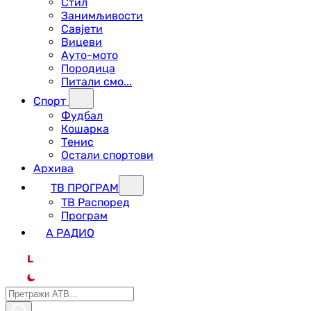
Стил
Занимљивости
Савјети
Вицеви
Ауто-мото
Породица
Питали смо...
Спорт
Фудбал
Кошарка
Тенис
Остали спортови
Архива
ТВ ПРОГРАМ
ТВ Распоред
Програм
А РАДИО
L