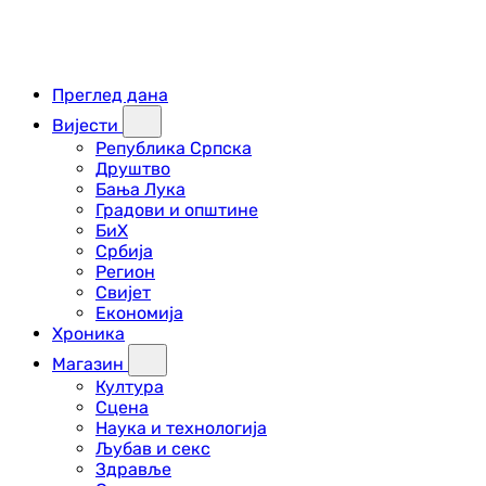
Преглед дана
Вијести
Република Српска
Друштво
Бања Лука
Градови и општине
БиХ
Србија
Регион
Свијет
Економија
Хроника
Магазин
Култура
Сцена
Наука и технологија
Љубав и секс
Здравље