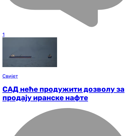
1
Свијет
САД неће продужити дозволу за
продају иранске нафте