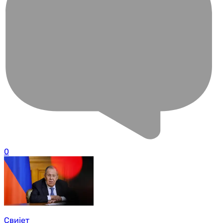
0
Свијет