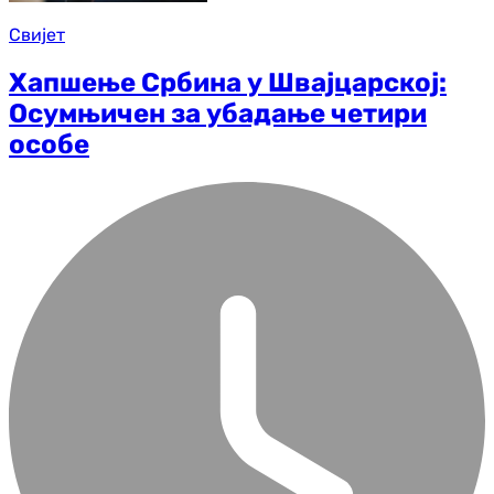
Свијет
Хапшење Србина у Швајцарској:
Осумњичен за убадање четири
особе