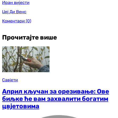
Иран вијести
Џеј Ди Венс
Коментари
(0)
Прочитајте више
Савјети
Април кључан за орезивање: Ове
биљке ће вам захвалити богатим
цвјетовима