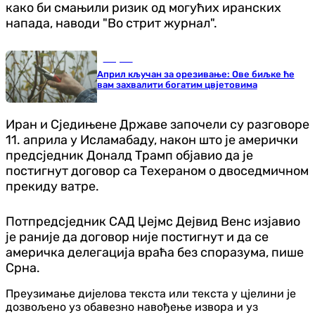
како би смањили ризик од могућих иранских
напада, наводи "Во стрит журнал".
Савјети
Април кључан за орезивање: Ове биљке ће
вам захвалити богатим цвјетовима
Иран и Сједињене Државе започели су разговоре
11. априла у Исламабаду, након што је амерички
предсједник Доналд Трамп објавио да је
постигнут договор са Техераном о двоседмичном
прекиду ватре.
Потпредсједник САД Џејмс Дејвид Венс изјавио
је раније да договор није постигнут и да се
америчка делегација враћа без споразума, пише
Срна.
Преузимање дијелова текста или текста у цјелини је
дозвољено уз обавезно навођење извора и уз