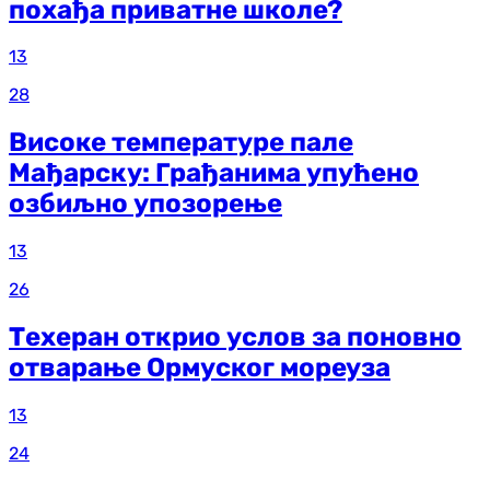
похађа приватне школе?
13
28
Високе температуре пале
Мађарску: Грађанима упућено
озбиљно упозорење
13
26
Техеран открио услов за поновно
отварање Ормуског мореуза
13
24