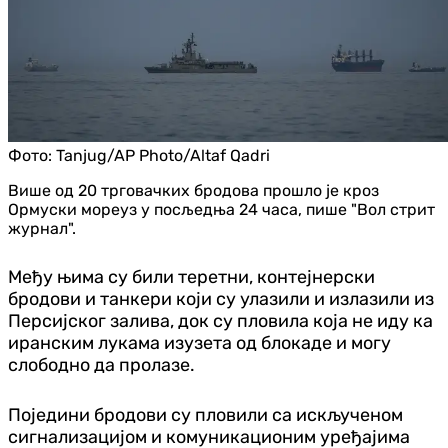
Фото:
Tanjug/AP Photo/Altaf Qadri
Више од 20 трговачких бродова прошло је кроз
Ормуски мореуз у посљедња 24 часа, пише "Вол стрит
журнал".
Међу њима су били теретни, контејнерски
бродови и танкери који су улазили и излазили из
Персијског залива, док су пловила која не иду ка
иранским лукама изузета од блокаде и могу
слободно да пролазе.
Поједини бродови су пловили са искљученом
сигнализацијом и комуникационим уређајима