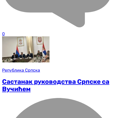
0
Република Српска
Састанак руководства Српске са
Вучићем