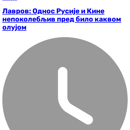
Лавров: Однос Русије и Кине
непоколебљив пред било каквом
олујом