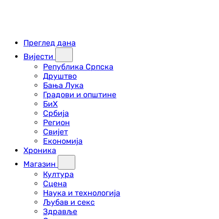
Преглед дана
Вијести
Република Српска
Друштво
Бања Лука
Градови и општине
БиХ
Србија
Регион
Свијет
Економија
Хроника
Магазин
Култура
Сцена
Наука и технологија
Љубав и секс
Здравље