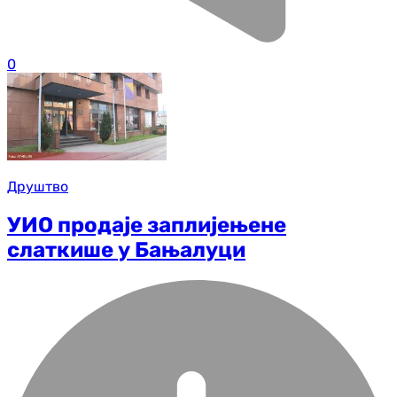
0
Друштво
УИО продаје заплијењене
слаткише у Бањалуци