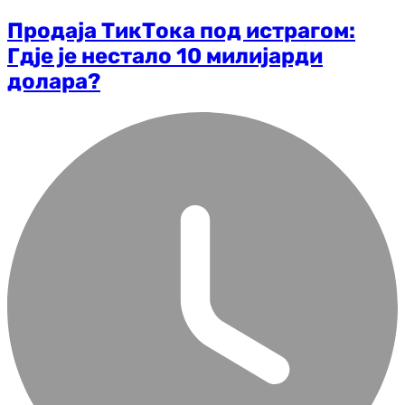
Продаја ТикТока под истрагом:
Гдје је нестало 10 милијарди
долара?