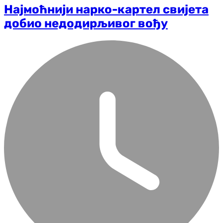
Најмоћнији нарко-картел свијета
добио недодирљивог вођу