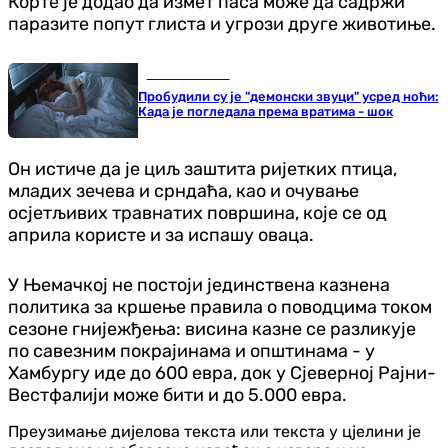
Корте је додао да измет паса може да садржи
паразите попут глиста и угрози друге животиње.
Занимљивости
Пробудили су је "демонски звуци" усред ноћи:
Када је погледала према вратима - шок
Он истиче да је циљ заштита ријетких птица,
младих зечева и срндаћа, као и очување
осјетљивих травнатих површина, које се од
априла користе и за испашу оваца.
У Њемачкој не постоји јединствена казнена
политика за кршење правила о поводцима током
сезоне гнијежђења: висина казне се разликује
по савезним покрајинама и општинама - у
Хамбургу иде до 600 евра, док у Сјеверној Рајни-
Вестфалији може бити и до 5.000 евра.
Преузимање дијелова текста или текста у цјелини је