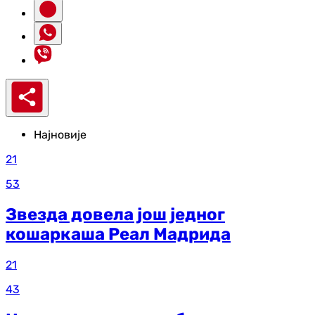
Најновије
21
53
Звезда довела још једног
кошаркаша Реал Мадрида
21
43