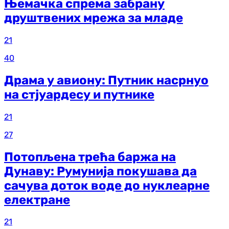
Њемачка спрема забрану
друштвених мрежа за младе
21
40
Драма у авиону: Путник насрнуо
на стјуардесу и путнике
21
27
Потопљена трећа баржа на
Дунаву: Румунија покушава да
сачува доток воде до нуклеарне
електране
21