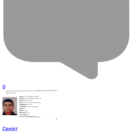
0
Свијет