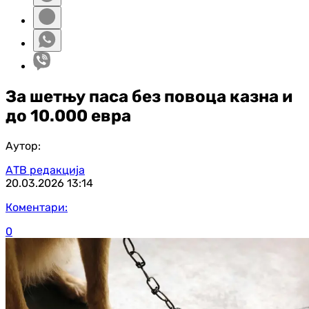
За шетњу паса без повоца казна и
до 10.000 евра
Аутор:
АТВ редакција
20.03.2026
13:14
Коментари:
0