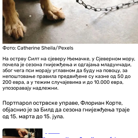
Фото:
Catherine Sheila/Pexels
На острву Силт на сјеверу Њемачке, у Сјеверном мору,
почела је сезона гнијежђења и одгајања младунчади,
због чега пси морају углавном да буду на повоцу, за
непоштовање правила предвиђене су казне од 50 до
200 евра, а у тежим случајевима и до 10.000 евра,
упозоравају надлежни.
Портпарол острвске управе, Флориан Корте,
објаснио је за Билд да сезона гнијежђења траје
од 15. марта до 15. јула.
Хроника