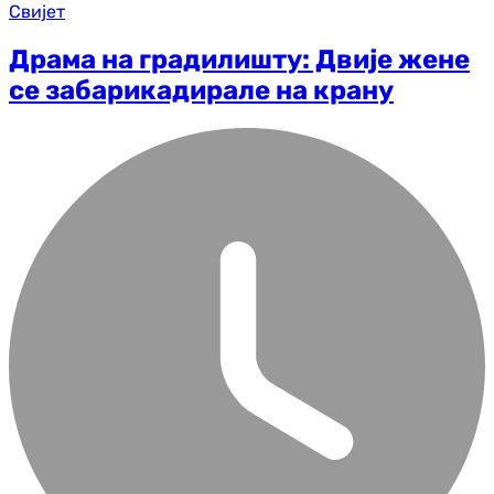
Свијет
Драма на градилишту: Двије жене
се забарикадирале на крану