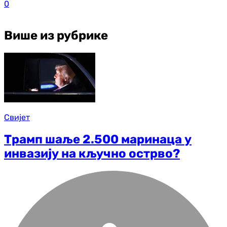
0
Више из рубрике
Свијет
Трамп шаље 2.500 маринаца у
инвазију на кључно острво?