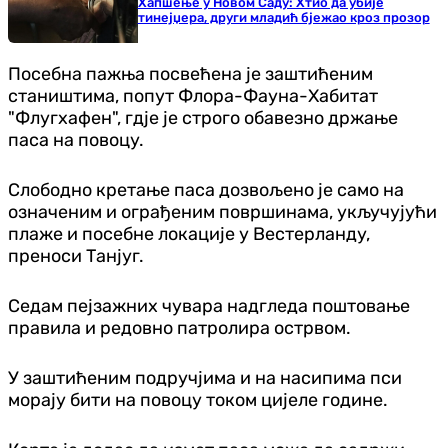
Хапшење у Новом Саду: Хтио да убије
тинејџера, други младић бјежао кроз прозор
Посебна пажња посвећена је заштићеним
стаништима, попут Флора-Фауна-Хабитат
"Флугхафен", гдје је строго обавезно држање
паса на повоцу.
Слободно кретање паса дозвољено је само на
означеним и ограђеним површинама, укључујући
плаже и посебне локације у Вестерланду,
преноси Танјуг.
Седам пејзажних чувара надгледа поштовање
правила и редовно патролира острвом.
У заштићеним подручјима и на насипима пси
морају бити на повоцу током цијеле године.