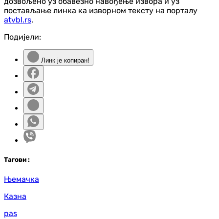
дозвољено уз обавезно навођење извора и уз
постављање линка ка изворном тексту на порталу
atvbl.rs
.
Подијели:
Линк је копиран!
Таг
ови
:
Њемачка
Казна
pas