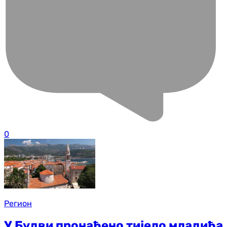
0
Регион
У Будви пронађено тијело младића