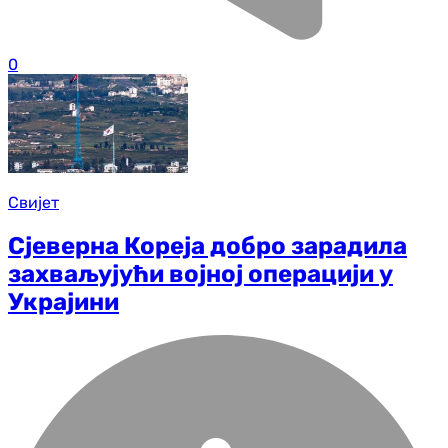
0
Свијет
Сјеверна Кореја добро зарадила
захваљујући војној операцији у
Украјини