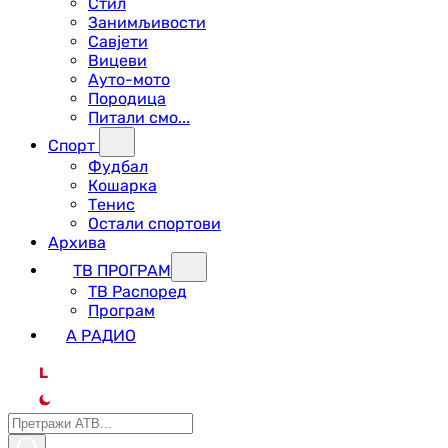
Стил
Занимљивости
Савјети
Вицеви
Ауто-мото
Породица
Питали смо...
Спорт
Фудбал
Кошарка
Тенис
Остали спортови
Архива
ТВ ПРОГРАМ
ТВ Распоред
Програм
А РАДИО
L