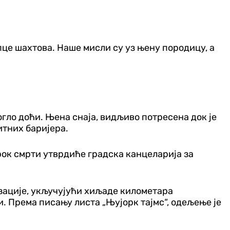
пце шахтова. Наше мисли су уз њену породицу, а
могло доћи. Њена снаја, видљиво потресена док је
итних баријера.
зрок смрти утврдиће градска канцеларија за
ације, укључујући хиљаде километара
и. Према писању листа „Њујорк тајмс“, одељење је