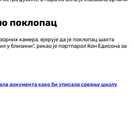
ио поклопац
орних камера, вјерује да је поклопац шахта
ил у близини“, рекао је портпарол Кон Едисона за
ала документа како би уписала средњу школу