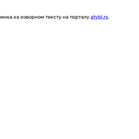
линка ка изворном тексту на порталу
atvbl.rs
.