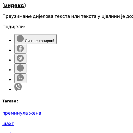
(
индекс
)
Преузимање дијелова текста или текста у цјелини је д
Подијели:
Линк је копиран!
Таг
ови
:
преминула жена
шахт