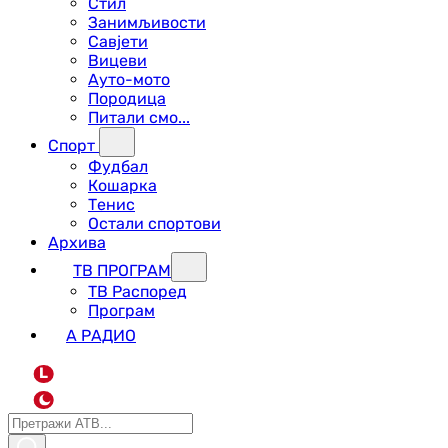
Стил
Занимљивости
Савјети
Вицеви
Ауто-мото
Породица
Питали смо...
Спорт
Фудбал
Кошарка
Тенис
Остали спортови
Архива
ТВ ПРОГРАМ
ТВ Распоред
Програм
А РАДИО
L