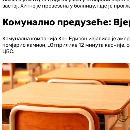
застој. Хитно је превезена у болницу, гдје је прог
Комунално предузеће: Вје
Комунална компанија Кон Едисон изјавила је амер
помјерио камион. „Отприлике 12 минута касније, о
ЦБС.