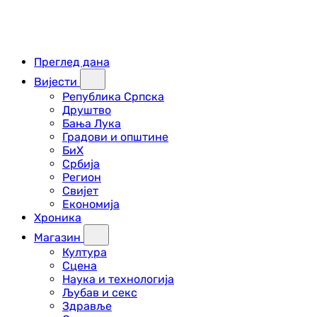
Преглед дана
Вијести
Република Српска
Друштво
Бања Лука
Градови и општине
БиХ
Србија
Регион
Свијет
Економија
Хроника
Магазин
Култура
Сцена
Наука и технологија
Љубав и секс
Здравље