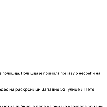
е полиција. Полиција је примила пријаву о несрећи на
едес на раскрсници Западне 52. улице и Пете
и метра дубине, а пара из окна је изазвала срчани