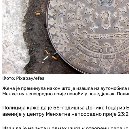
Фото:
Pixabay/efes
Жена је преминула након што је изашла из аутомобила и
Менхетну непосредно прије поноћи у понедјељак. Полиц
Полиција каже да је 56-годишња Донике Гоцај из
авеније у центру Менхетна непосредно прије 23:2
Изашла је из аута и одмах ушла у отворени сервисн