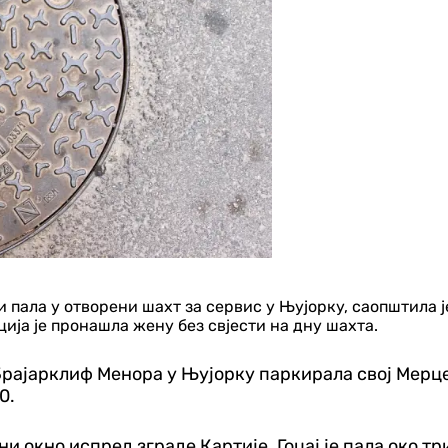
 пала у отворени шахт за сервис у Њујорку, саопштила ј
ија је пронашла жену без свјести на дну шахта.
 Брајарклиф Менора у Њујорку паркирала свој Мерц
0.
и окно испред зграде Картије. Гоцај је пала око тр