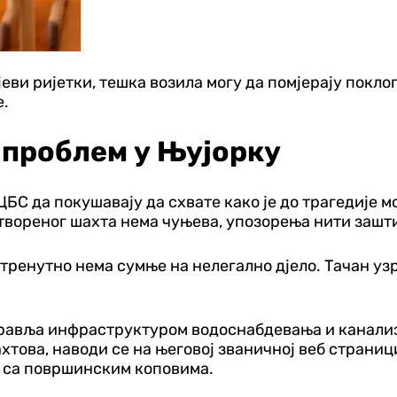
еви ријетки, тешка возила могу да помјерају покло
е.
 проблем у Њујорку
ЦБС да покушавају да схвате како је до трагедије 
отвореног шахта нема чуњева, упозорења нити зашт
да тренутно нема сумње на нелегално дјело. Тачан у
равља инфраструктуром водоснабдевања и канализ
това, наводи се на његовој званичној веб страниц
и са површинским коповима.