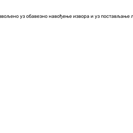
озвољено уз обавезно навођење извора и уз постављање 