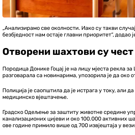
„Анализирамо све околности. Иако су такви случај
безбједност нам остаје главни приоритет“, додао ј
Отворени шахтови су чест
Породица Донике Гоцај је на лицу мјеста рекла за 
разговарала са новинарима, упозорила је да око 
Полиција је саопштила да је истрага у току, али 
медицинско вјештачење.
Градско Одељење за заштиту животне средине уп
канализационих цијеви и око 100.000 активних шах
ове године примило више од 700 извјештаја у вез