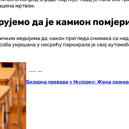
лашена мртвом.
рујемо да је камион помјер
ичким медијима да, након прегледа снимака са надз
соба умјешана у несрећу паркирала је свој аутомоб
Свијет
Бизарна превара у Њујорку: Жена лажир