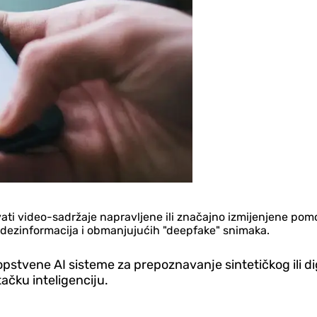
ti video-sadržaje napravljene ili značajno izmijenjene pomoću
e dezinformacija i obmanjujućih "deepfake" snimaka.
opstvene AI sisteme za prepoznavanje sintetičkog ili di
tačku inteligenciju.