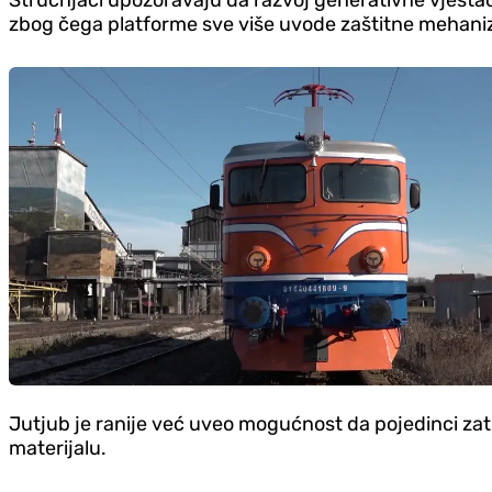
Stručnjaci upozoravaju da razvoj generativne vještač
zbog čega platforme sve više uvode zaštitne mehani
Jutjub je ranije već uveo mogućnost da pojedinci zatra
materijalu.