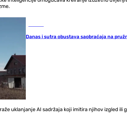
ke inteligencije omogućava kreiranje izuzetno uvjerlji
zme.
Društvo
Danas i sutra obustava saobraćaja na pru
že uklanjanje AI sadržaja koji imitira njihov izgled ili