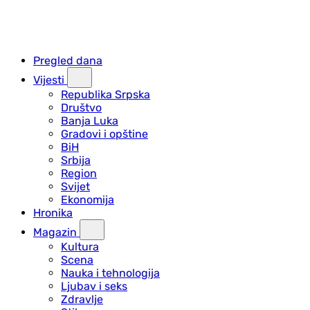
Pregled dana
Vijesti
Republika Srpska
Društvo
Banja Luka
Gradovi i opštine
BiH
Srbija
Region
Svijet
Ekonomija
Hronika
Magazin
Kultura
Scena
Nauka i tehnologija
Ljubav i seks
Zdravlje