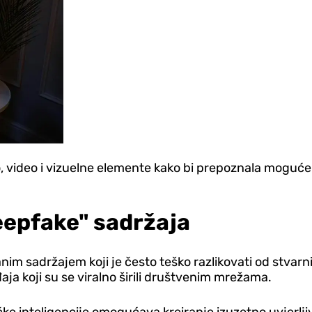
o, video i vizuelne elemente kako bi prepoznala moguće
deepfake" sadržaja
anim sadržajem koji je često teško razlikovati od stvar
đaja koji su se viralno širili društvenim mrežama.