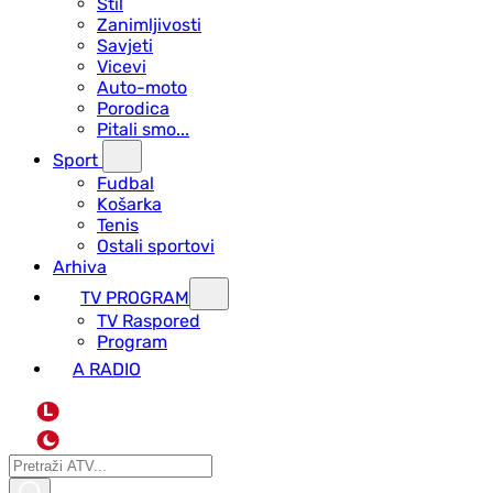
Stil
Zanimljivosti
Savjeti
Vicevi
Auto-moto
Porodica
Pitali smo...
Sport
Fudbal
Košarka
Tenis
Ostali sportovi
Arhiva
TV PROGRAM
ТV Raspored
Program
A RADIO
L