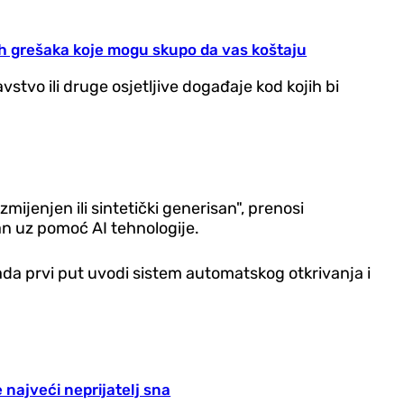
h grešaka koje mogu skupo da vas koštaju
vstvo ili druge osjetljive događaje kod kojih bi
ijenjen ili sintetički generisan", prenosi
ran uz pomoć AI tehnologije.
 sada prvi put uvodi sistem automatskog otkrivanja i
 najveći neprijatelj sna