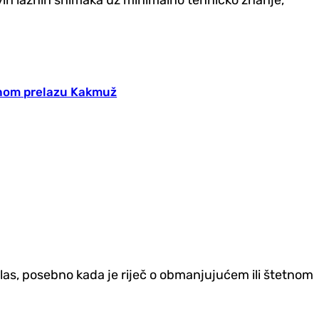
vih lažnih snimaka uz minimalno tehničko znanje,
žnom prelazu Kakmuž
 glas, posebno kada je riječ o obmanjujućem ili štetnom