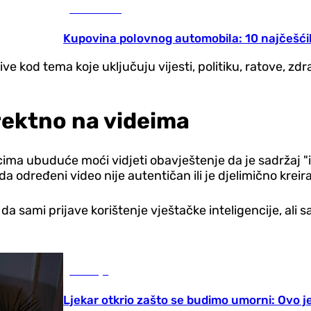
Auto-moto
Kupovina polovnog automobila: 10 najčešći
e kod tema koje uključuju vijesti, politiku, ratove, zdra
irektno na videima
ma ubuduće moći vidjeti obavještenje da je sadržaj "izm
ada određeni video nije autentičan ili je djelimično krei
 da sami prijave korištenje vještačke inteligencije, ali
Zdravlje
Ljekar otkrio zašto se budimo umorni: Ovo je