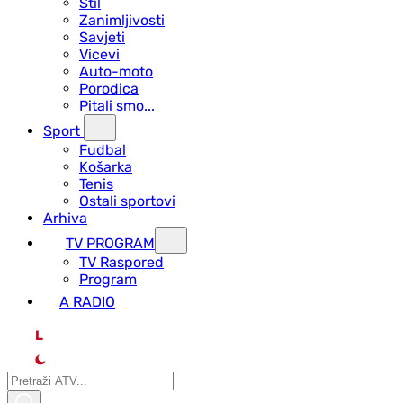
Stil
Zanimljivosti
Savjeti
Vicevi
Auto-moto
Porodica
Pitali smo...
Sport
Fudbal
Košarka
Tenis
Ostali sportovi
Arhiva
TV PROGRAM
ТV Raspored
Program
A RADIO
L