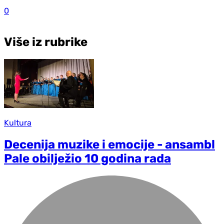
0
Više iz rubrike
Kultura
Decenija muzike i emocije - ansambl
Pale obilježio 10 godina rada