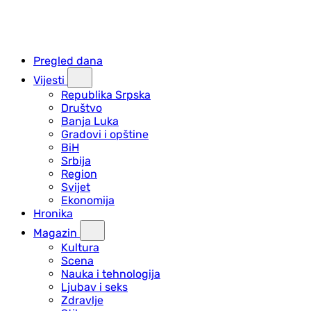
Pregled dana
Vijesti
Republika Srpska
Društvo
Banja Luka
Gradovi i opštine
BiH
Srbija
Region
Svijet
Ekonomija
Hronika
Magazin
Kultura
Scena
Nauka i tehnologija
Ljubav i seks
Zdravlje