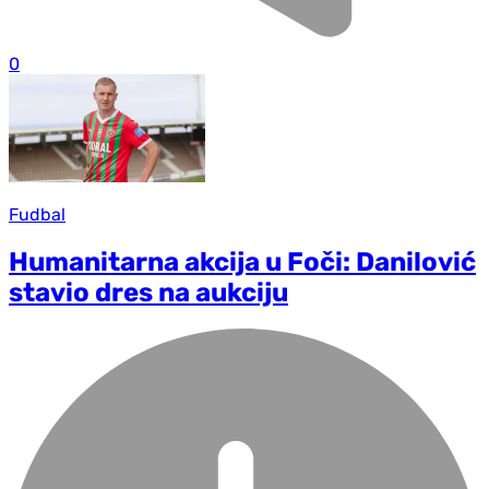
0
Fudbal
Humanitarna akcija u Foči: Danilović
stavio dres na aukciju