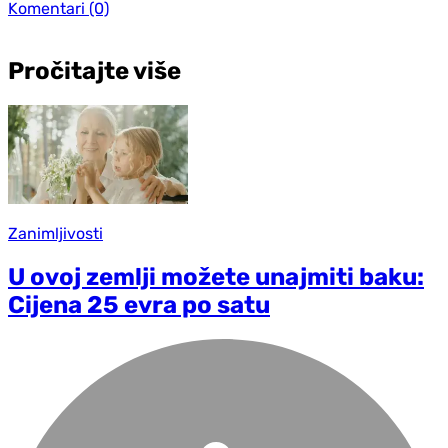
Komentari
(0)
Pročitajte više
Zanimljivosti
U ovoj zemlji možete unajmiti baku:
Cijena 25 evra po satu