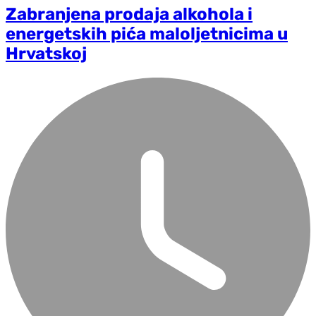
Zabranjena prodaja alkohola i
energetskih pića maloljetnicima u
Hrvatskoj