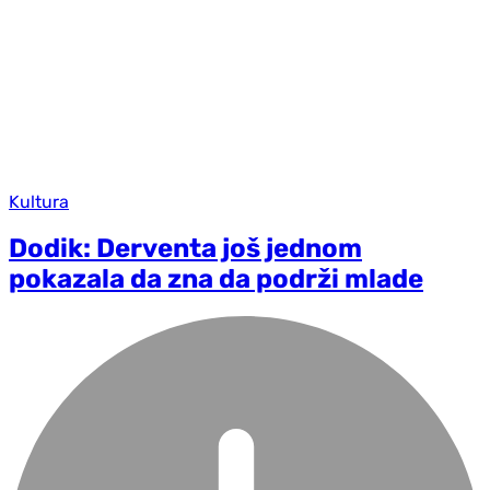
Kultura
Dodik: Derventa još jednom
pokazala da zna da podrži mlade