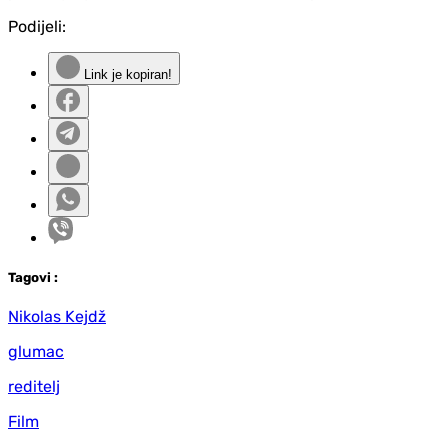
Podijeli:
Link je kopiran!
Tag
ovi
:
Nikolas Kejdž
glumac
reditelj
Film