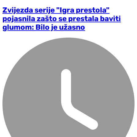
Zvijezda serije "Igra prestola"
pojasnila zašto se prestala baviti
glumom: Bilo je užasno