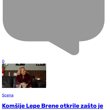
0
Scena
Komšije Lepe Brene otkrile zašto je