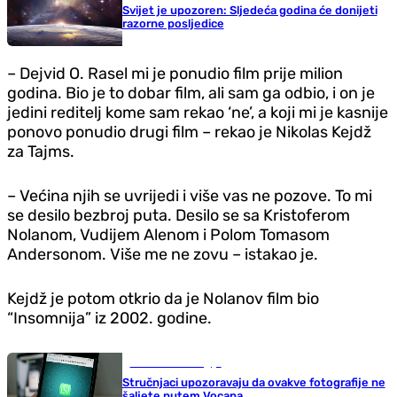
Svijet je upozoren: Sljedeća godina će donijeti
razorne posljedice
– Dejvid O. Rasel mi je ponudio film prije milion
godina. Bio je to dobar film, ali sam ga odbio, i on je
jedini reditelj kome sam rekao ‘ne’, a koji mi je kasnije
ponovo ponudio drugi film – rekao je Nikolas Kejdž
za Tajms.
– Većina njih se uvrijedi i više vas ne pozove. To mi
se desilo bezbroj puta. Desilo se sa Kristoferom
Nolanom, Vudijem Alenom i Polom Tomasom
Andersonom. Više me ne zovu – istakao je.
Kejdž je potom otkrio da je Nolanov film bio
“Insomnija” iz 2002. godine.
Nauka i tehnologija
Stručnjaci upozoravaju da ovakve fotografije ne
šaljete putem Vocapa