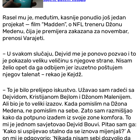
Rasel mu je, međutim, kasnije ponudio još jedan
projekat — film “Madden”, o NFL treneru Džonu
Medenu, čija je premijera zakazana za novembar,
prenosi Varajeti.
– U svakom slučaju, Dejvid me je ponovo pozvao i to
je pokazalo veliku veličinu s njegove strane. Nisam
želio opet da ga odbijem jer izuzetno poštujem
njegov talenat – rekao je Kejdž.
– To je bilo prelijepo iskustvo. Užavao sam radeći sa
Dejvidom, Kristijanom Bejlom i Džonom Malenijem.
Ali bio je to veliki izazov. Kada pomislim na Džona
Medena, ne pomislim na sebe. Zato sam razmišljao
kako da potpuno izađem iz svoje zone komfora. To
mi je jednom savjetovao Dejvid Bouvi. Pitao sam ga:
‘Kako si uspijevao stalno da se iznova mijenjaš?’ A
on mi je odgovorio: ‘Nikada nisam sebi dozvolio da