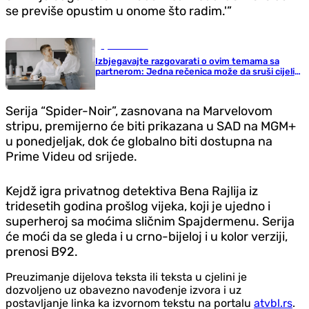
se previše opustim u onome što radim.'”
Ljubav i seks
Izbjegavajte razgovarati o ovim temama sa
partnerom: Jedna rečenica može da sruši cijeli
odnos
Serija “Spider-Noir”, zasnovana na Marvelovom
stripu, premijerno će biti prikazana u SAD na MGM+
u ponedjeljak, dok će globalno biti dostupna na
Prime Videu od srijede.
Kejdž igra privatnog detektiva Bena Rajlija iz
tridesetih godina prošlog vijeka, koji je ujedno i
superheroj sa moćima sličnim Spajdermenu. Serija
će moći da se gleda i u crno-bijeloj i u kolor verziji,
prenosi B92.
Preuzimanje dijelova teksta ili teksta u cjelini je
dozvoljeno uz obavezno navođenje izvora i uz
postavljanje linka ka izvornom tekstu na portalu
atvbl.rs
.