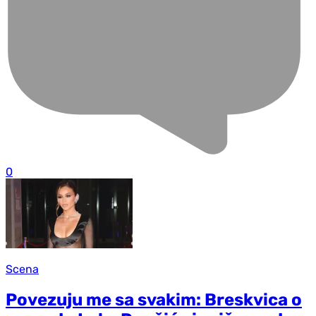
0
Scena
Povezuju me sa svakim: Breskvica o