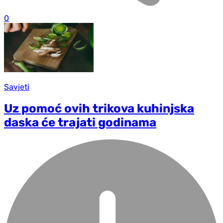
0
Savjeti
Uz pomoć ovih trikova kuhinjska
daska će trajati godinama