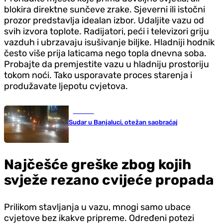
blokira direktne sunčeve zrake. Sjeverni ili istočni
prozor predstavlja idealan izbor. Udaljite vazu od
svih izvora toplote. Radijatori, peći i televizori griju
vazduh i ubrzavaju isušivanje biljke. Hladniji hodnik
često više prija laticama nego topla dnevna soba.
Probajte da premjestite vazu u hladniju prostoriju
tokom noći. Tako usporavate proces starenja i
produžavate ljepotu cvjetova.
Hronika
Sudar u Banjaluci, otežan saobraćaj
Najčešće greške zbog kojih
svježe rezano cvijeće propada
Prilikom stavljanja u vazu, mnogi samo ubace
cvjetove bez ikakve pripreme. Određeni potezi