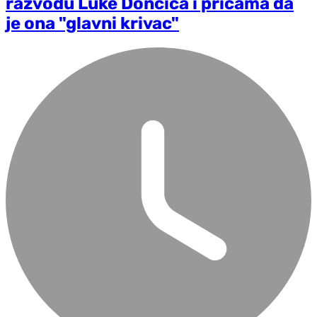
razvodu Luke Dončića i pričama da
je ona "glavni krivac"