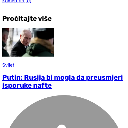
Komentari
(0)
Pročitajte više
Svijet
Putin: Rusija bi mogla da preusmjeri
isporuke nafte