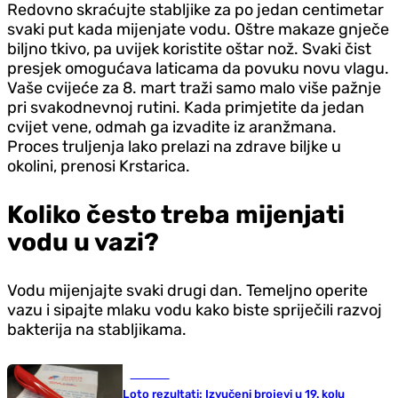
Redovno skraćujte stabljike za po jedan centimetar
svaki put kada mijenjate vodu. Oštre makaze gnječe
biljno tkivo, pa uvijek koristite oštar nož. Svaki čist
presjek omogućava laticama da povuku novu vlagu.
Vaše cvijeće za 8. mart traži samo malo više pažnje
pri svakodnevnoj rutini. Kada primjetite da jedan
cvijet vene, odmah ga izvadite iz aranžmana.
Proces truljenja lako prelazi na zdrave biljke u
okolini, prenosi Krstarica.
Koliko često treba mijenjati
vodu u vazi?
Vodu mijenjajte svaki drugi dan. Temeljno operite
vazu i sipajte mlaku vodu kako biste spriječili razvoj
bakterija na stabljikama.
Društvo
Loto rezultati: Izvučeni brojevi u 19. kolu