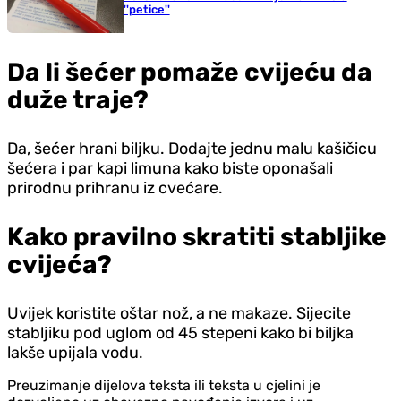
''petice''
Da li šećer pomaže cvijeću da
duže traje?
Da, šećer hrani biljku. Dodajte jednu malu kašičicu
šećera i par kapi limuna kako biste oponašali
prirodnu prihranu iz cvećare.
Kako pravilno skratiti stabljike
cvijeća?
Uvijek koristite oštar nož, a ne makaze. Sijecite
stabljiku pod uglom od 45 stepeni kako bi biljka
lakše upijala vodu.
Preuzimanje dijelova teksta ili teksta u cjelini je