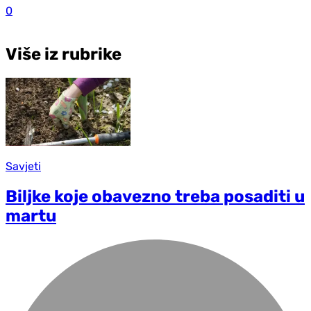
0
Više iz rubrike
Savjeti
Biljke koje obavezno treba posaditi u
martu