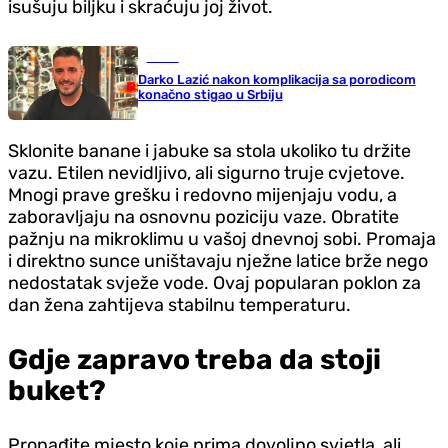
isušuju biljku i skraćuju joj život.
Scena
Darko Lazić nakon komplikacija sa porodicom
konačno stigao u Srbiju
Sklonite banane i jabuke sa stola ukoliko tu držite
vazu. Etilen nevidljivo, ali sigurno truje cvjetove.
Mnogi prave grešku i redovno mijenjaju vodu, a
zaboravljaju na osnovnu poziciju vaze. Obratite
pažnju na mikroklimu u vašoj dnevnoj sobi. Promaja
i direktno sunce uništavaju nježne latice brže nego
nedostatak svježe vode. Ovaj popularan poklon za
dan žena zahtijeva stabilnu temperaturu.
Gdje zapravo treba da stoji
buket?
Pronađite mjesto koje prima dovoljno svjetla, ali