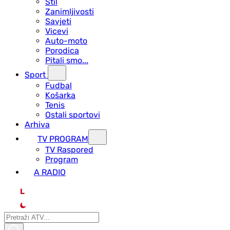
Stil
Zanimljivosti
Savjeti
Vicevi
Auto-moto
Porodica
Pitali smo...
Sport
Fudbal
Košarka
Tenis
Ostali sportovi
Arhiva
TV PROGRAM
ТV Raspored
Program
A RADIO
L