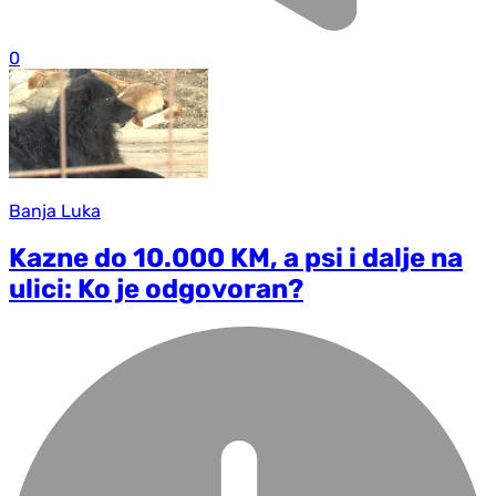
0
Banja Luka
Kazne do 10.000 KM, a psi i dalje na
ulici: Ko je odgovoran?