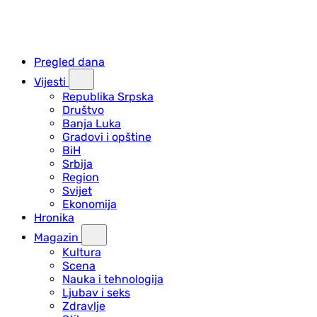
Pregled dana
Vijesti
Republika Srpska
Društvo
Banja Luka
Gradovi i opštine
BiH
Srbija
Region
Svijet
Ekonomija
Hronika
Magazin
Kultura
Scena
Nauka i tehnologija
Ljubav i seks
Zdravlje