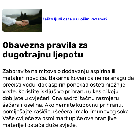
Ljubav i seks
Zašto ljudi ostaju u lošim vezama?
Obavezna pravila za
dugotrajnu ljepotu
Zaboravite na mitove o dodavanju aspirina ili
metalnih novčića. Bakarna kovanica nema snagu da
prečisti vodu, dok aspirin ponekad ošteti nježnije
vrste. Koristite isključivo prihranu u kesici koju
dobijate u cvjećari. Ona sadrži tačnu razmjeru
šećera i kiselina. Ako nemate kupovnu prihranu,
pomiješajte kašičicu šećera i malo limunovog soka.
Vaše cvijeće za osmi mart upiće ove hranljive
materije i ostaće duže svježe.