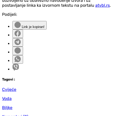
dozvoljeno uz obavezno navođenje izvora i uz
postavljanje linka ka izvornom tekstu na portalu
atvbl.rs
.
Podijeli:
Link je kopiran!
Tag
ovi
:
Cvijeće
Voda
Biljke