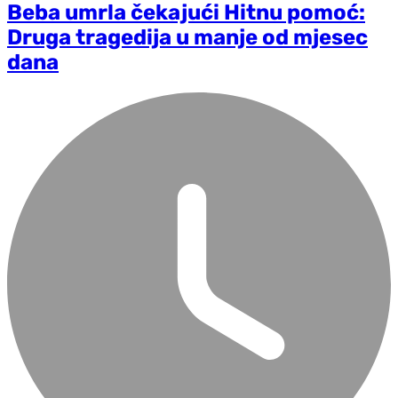
Beba umrla čekajući Hitnu pomoć:
Druga tragedija u manje od mjesec
dana