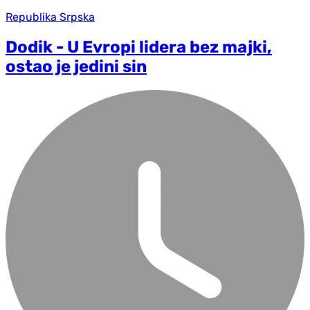
Republika Srpska
Dodik - U Evropi lidera bez majki,
ostao je jedini sin