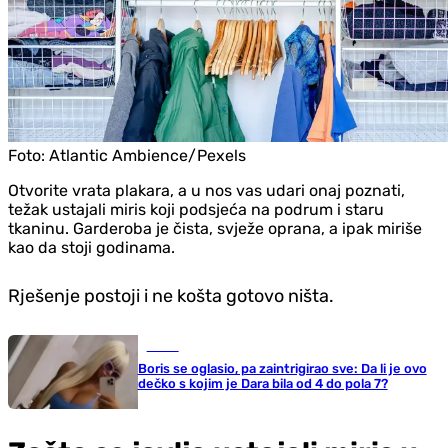
Foto:
Atlantic Ambience/Pexels
Otvorite vrata plakara, a u nos vas udari onaj poznati,
težak ustajali miris koji podsjeća na podrum i staru
tkaninu. Garderoba je čista, svježe oprana, a ipak miriše
kao da stoji godinama.
Rješenje postoji i ne košta gotovo ništa.
Scena
Boris se oglasio, pa zaintrigirao sve: Da li je ovo
dečko s kojim je Dara bila od 4 do pola 7?