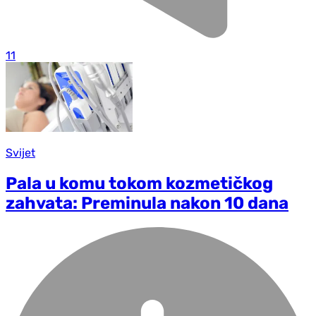
11
Svijet
Pala u komu tokom kozmetičkog
zahvata: Preminula nakon 10 dana