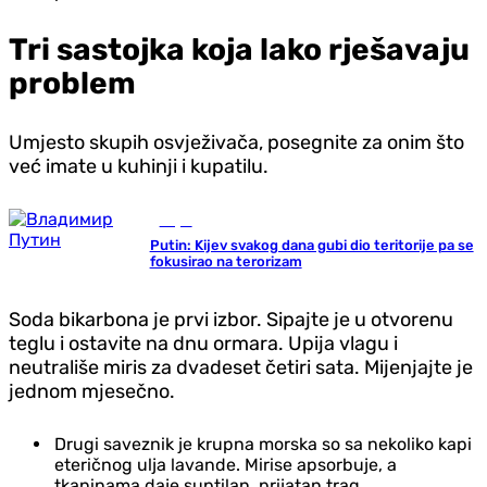
Tri sastojka koja lako rješavaju
problem
Umjesto skupih osvježivača, posegnite za onim što
već imate u kuhinji i kupatilu.
Svijet
Putin: Kijev svakog dana gubi dio teritorije pa se
fokusirao na terorizam
Soda bikarbona je prvi izbor. Sipajte je u otvorenu
teglu i ostavite na dnu ormara. Upija vlagu i
neutrališe miris za dvadeset četiri sata. Mijenjajte je
jednom mjesečno.
Drugi saveznik je krupna morska so sa nekoliko kapi
eteričnog ulja lavande. Mirise apsorbuje, a
tkaninama daje suptilan, prijatan trag.