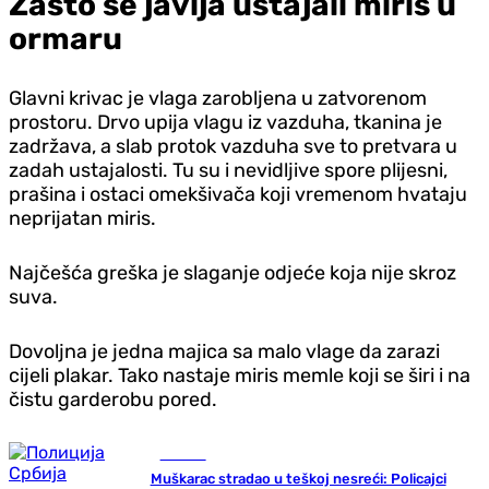
Zašto se javlja ustajali miris u
ormaru
Glavni krivac je vlaga zarobljena u zatvorenom
prostoru. Drvo upija vlagu iz vazduha, tkanina je
zadržava, a slab protok vazduha sve to pretvara u
zadah ustajalosti. Tu su i nevidljive spore plijesni,
prašina i ostaci omekšivača koji vremenom hvataju
neprijatan miris.
Najčešća greška je slaganje odjeće koja nije skroz
suva.
Dovoljna je jedna majica sa malo vlage da zarazi
cijeli plakar. Tako nastaje miris memle koji se širi i na
čistu garderobu pored.
Hronika
Muškarac stradao u teškoj nesreći: Policajci