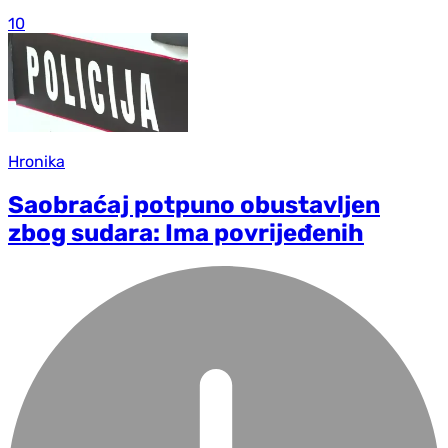
10
Hronika
Saobraćaj potpuno obustavljen
zbog sudara: Ima povrijeđenih