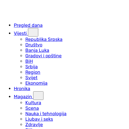
Pregled dana
Vijesti
Republika Srpska
Društvo
Banja Luka
Gradovi i opštine
BiH
Srbija
Region
Svijet
Ekonomija
Hronika
Magazin
Kultura
Scena
Nauka i tehnologija
Ljubav i seks
Zdravlje