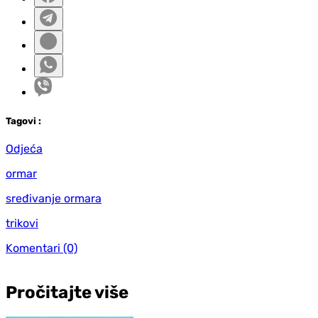
Tag
ovi
:
Odjeća
ormar
sređivanje ormara
trikovi
Komentari
(0)
Pročitajte više