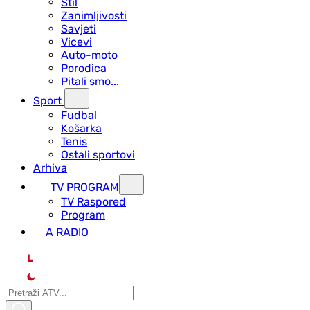
Stil
Zanimljivosti
Savjeti
Vicevi
Auto-moto
Porodica
Pitali smo...
Sport
Fudbal
Košarka
Tenis
Ostali sportovi
Arhiva
TV PROGRAM
ТV Raspored
Program
A RADIO
L