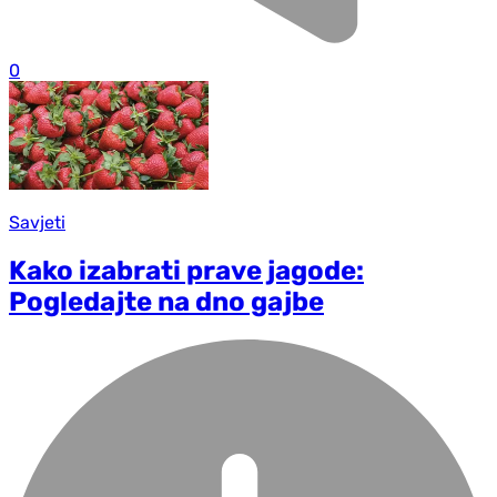
0
Savjeti
Kako izabrati prave jagode:
Pogledajte na dno gajbe