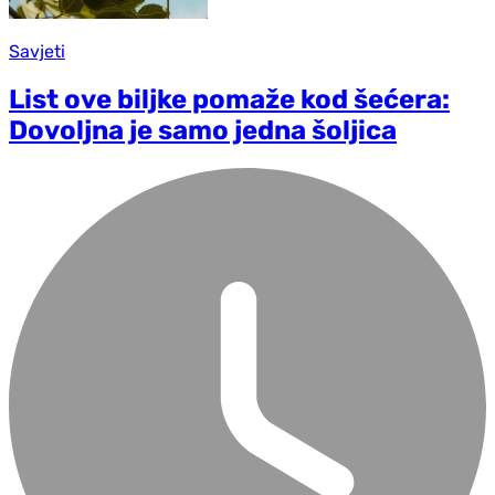
Savjeti
List ove biljke pomaže kod šećera:
Dovoljna je samo jedna šoljica