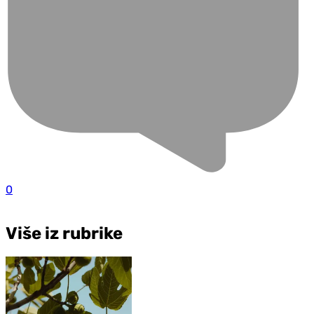
0
Više iz rubrike