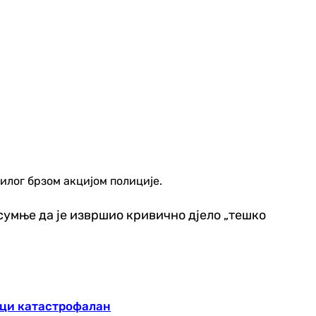
пилог брзом акцијом полиције.
умње да је извршио кривично дјело „тешко
уци катастрофалан