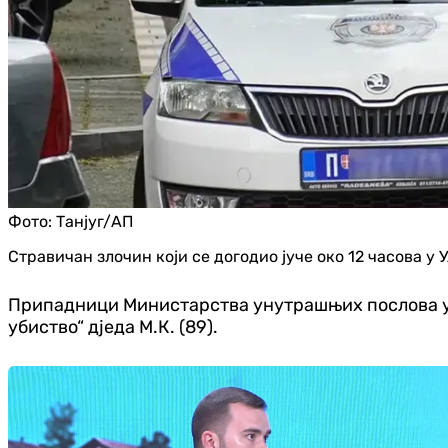
Фото:
Танјуг/АП
Стравичан злочин који се догодио јуче око 12 часова у 
Припадници Министарства унутрашњих послова у Б
убиство“ дједа М.К. (89).