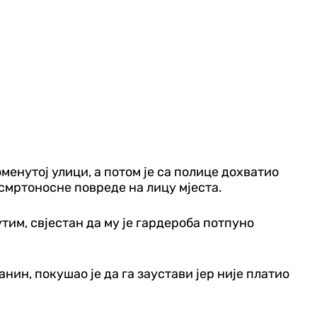
оменутој улици, а потом је са полице дохватио
 смртоносне повреде на лицу мјеста.
тим, свјестан да му је гардероба потпуно
нин, покушао је да га заустави јер није платио