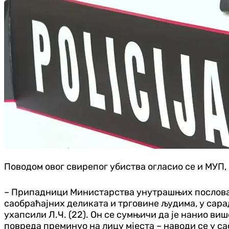
Поводом овог свирепог убиства огласио се и МУП,
– Припадници Министарства унутрашњих послова у
саобраћајних деликата и трговине људима, у сара
ухапсили Л.Ч. (22). Он се сумњичи да је нанио в
повреда преминуо на лицу мјеста – наводи се у с