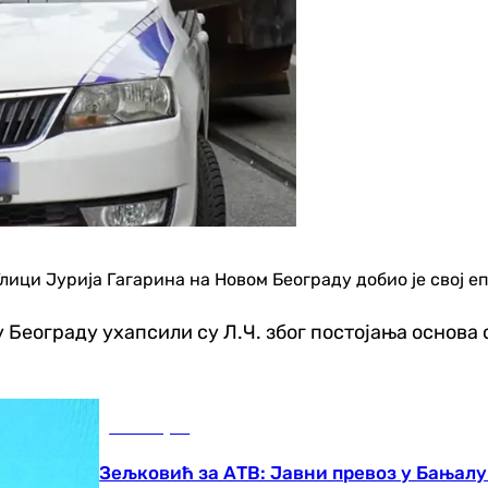
Улици Јурија Гагарина на Новом Београду добио је свој е
еограду ухапсили су Л.Ч. због постојања основа с
Бања Лука
Зељковић за АТВ: Јавни превоз у Бањал