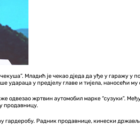
ачекуша”. Младић је чекао дједа да уђе у гаражу у п
ше удараца у предјелу главе и тијела, наносећи му
аже одвезао жртвин аутомобил марке “сузуки”. Међу
ку продавницу.
ову гардеробу. Радник продавнице, кинески државља