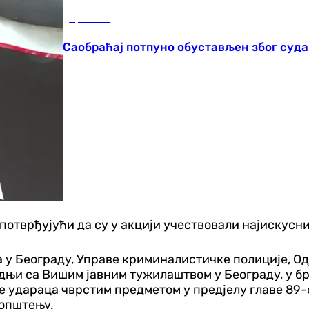
Хроника
Саобраћај потпуно обустављен због суда
 потврђујући да су у акцији учествовали најискусн
 Београду, Управе криминалистичке полиције, Одј
дњи са Вишим јавним тужилаштвом у Београду, у бр
ише удараца чврстим предметом у предјелу главе 89
аопштењу.