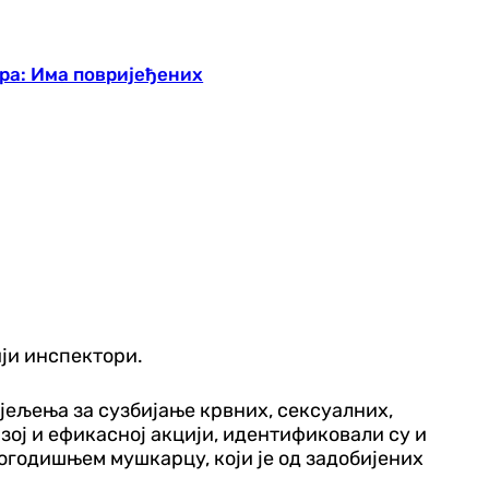
ра: Има повријеђених
ији инспектори.
ељења за сузбијање крвних, сексуалних,
зој и ефикасној акцији, идентификовали су и
-огодишњем мушкарцу, који је од задобијених