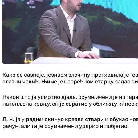
Како се сазнаје, језивом злочину претходила је “с
алатни чекић. Њиме је несрећном старцу задао ви
Након што је усмртио дједа, осумњичени је из гар
натопљена крвљу, он је свратио у оближњу кинес
Л. Ч. је у радњи скинуо крваве ствари и обукао н
рачун, али га је осумњичени ударио и побјегао.