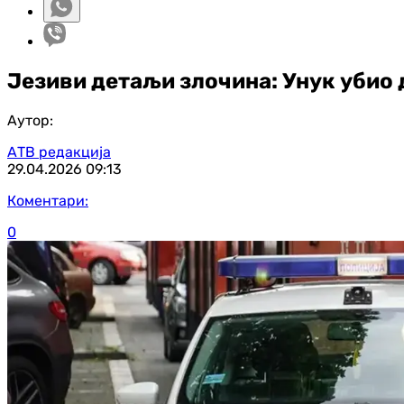
Језиви детаљи злочина: Унук убио 
Аутор:
АТВ редакција
29.04.2026
09:13
Коментари:
0