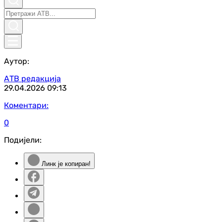
Аутор:
АТВ редакција
29.04.2026
09:13
Коментари:
0
Подијели:
Линк је копиран!