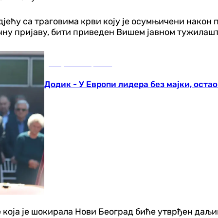
дјећу са траговима крви коју је осумњичени након
ичну пријаву, бити приведен Вишем јавном тужилашт
Република Српска
Додик - У Европи лидера без мајки, остао
ије која је шокирала Нови Београд биће утврђен да