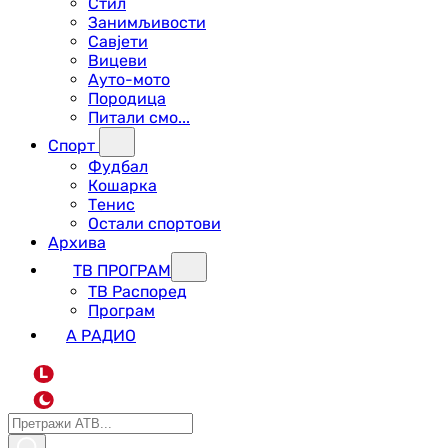
Стил
Занимљивости
Савјети
Вицеви
Ауто-мото
Породица
Питали смо...
Спорт
Фудбал
Кошарка
Тенис
Остали спортови
Архива
ТВ ПРОГРАМ
ТВ Распоред
Програм
А РАДИО
L