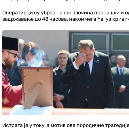
Оперативци су убрзо након злочина пронашли и о
задржавање до 48 часова, након чега ће, уз крив
Истрага је у току, а мотив ове породичне трагед