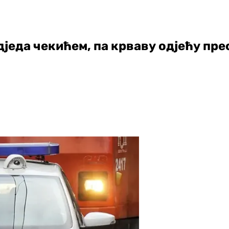
дједа чекићем, па крваву одјећу пре