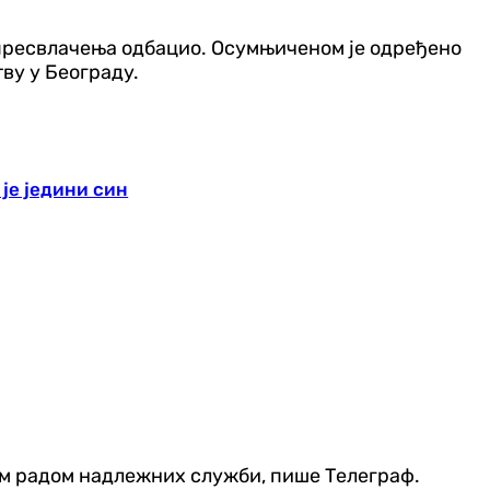
 пресвлачења одбацио. Осумњиченом је одређено
ву у Београду.
 је једини син
љим радом надлежних служби, пише Телеграф.