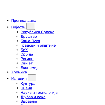
Преглед дана
Вијести
Република Српска
Друштво
Бања Лука
Градови и општине
БиХ
Србија
Регион
Свијет
Економија
Хроника
Магазин
Култура
Сцена
Наука и технологија
Љубав и секс
Здравље