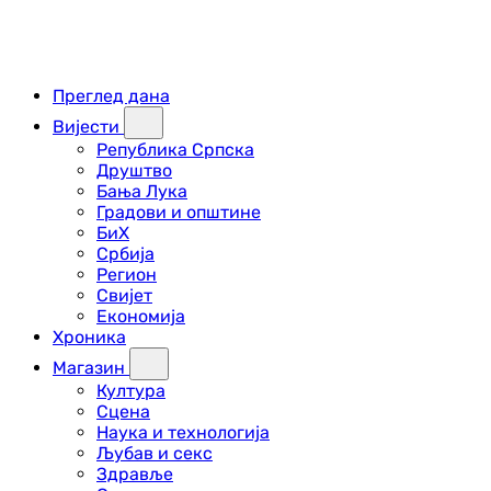
Преглед дана
Вијести
Република Српска
Друштво
Бања Лука
Градови и општине
БиХ
Србија
Регион
Свијет
Економија
Хроника
Магазин
Култура
Сцена
Наука и технологија
Љубав и секс
Здравље