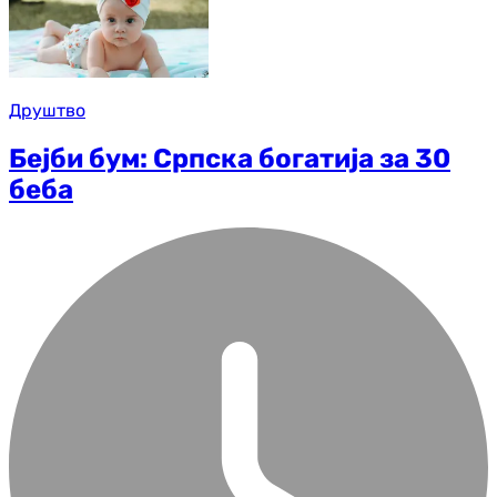
Друштво
Бејби бум: Српска богатија за 30
беба