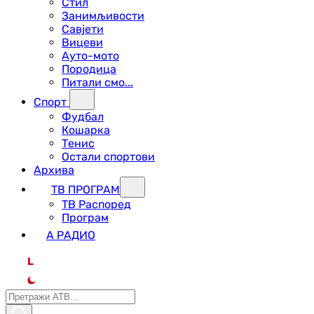
Стил
Занимљивости
Савјети
Вицеви
Ауто-мото
Породица
Питали смо...
Спорт
Фудбал
Кошарка
Тенис
Остали спортови
Архива
ТВ ПРОГРАМ
ТВ Распоред
Програм
А РАДИО
L