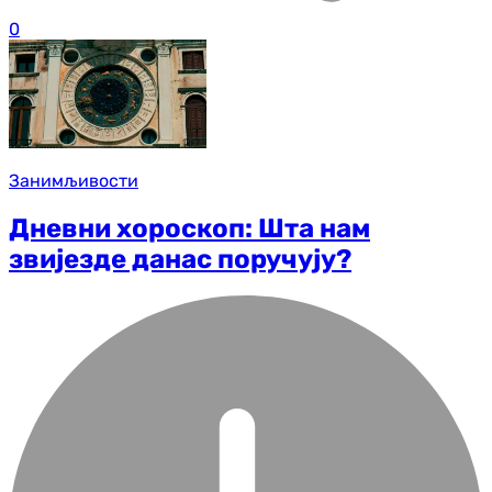
0
Занимљивости
Дневни хороскоп: Шта нам
звијезде данас поручују?