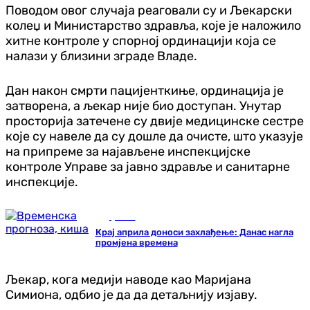
Поводом овог случаја реаговали су и Љекарски
колеџ и Министарство здравља, које је наложило
хитне контроле у спорној ординацији која се
налази у близини зграде Владе.
Дан након смрти пацијенткиње, ординација је
затворена, а љекар није био доступан. Унутар
просторија затечене су двије медицинске сестре
које су навеле да су дошле да очисте, што указује
на припреме за најављене инспекцијске
контроле Управе за јавно здравље и санитарне
инспекције.
Друштво
Крај априла доноси захлађење: Данас нагла
промјена времена
Љекар, кога медији наводе као Маријана
Симиона, одбио је да да детаљнију изјаву.