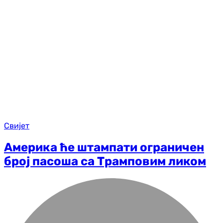
Свијет
Америка ће штампати ограничен
број пасоша са Трамповим ликом