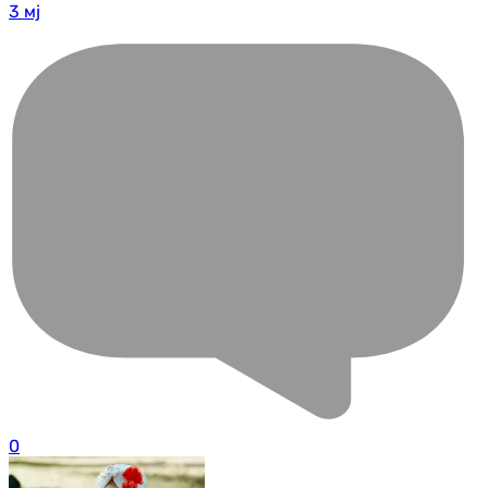
3 мј
0