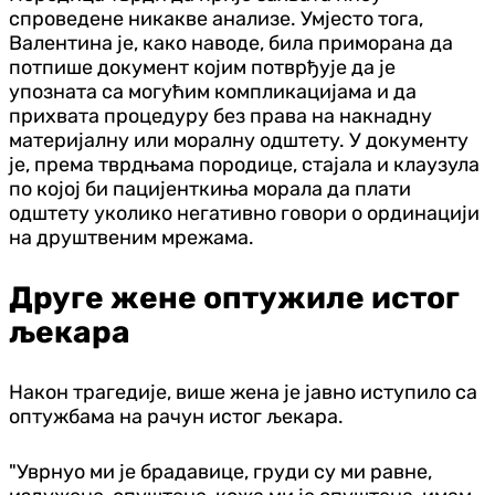
спроведене никакве анализе. Умјесто тога,
Валентина је, како наводе, била приморана да
потпише документ којим потврђује да је
упозната са могућим компликацијама и да
прихвата процедуру без права на накнадну
материјалну или моралну одштету. У документу
је, према тврдњама породице, стајала и клаузула
по којој би пацијенткиња морала да плати
одштету уколико негативно говори о ординацији
на друштвеним мрежама.
Друге жене оптужиле истог
љекара
Након трагедије, више жена је јавно иступило са
оптужбама на рачун истог љекара.
"Уврнуо ми је брадавице, груди су ми равне,