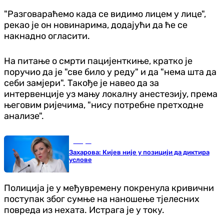
"Разговараћемо када се видимо лицем у лице",
рекао је он новинарима, додајући да ће се
накнадно огласити.
На питање о смрти пацијенткиње, кратко је
поручио да је "све било у реду" и да "нема шта да
себи замјери". Такође је навео да за
интервенције уз мању локалну анестезију, према
његовим ријечима, "нису потребне претходне
анализе".
Свијет
Захарова: Кијев није у позицији да диктира
услове
Полиција је у међувремену покренула кривични
поступак због сумње на наношење тјелесних
повреда из нехата. Истрага је у току.