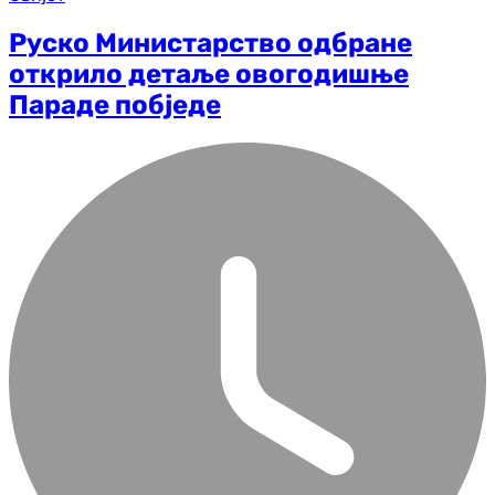
Руско Министарство одбране
открило детаље овогодишње
Параде побједе