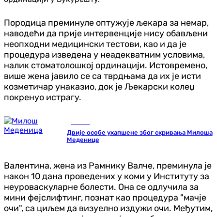
Породица преминуле оптужује љекара за немар,
наводећи да прије интервенције нису обављени
неопходни медицински тестови, као и да је
процедура изведена у неадекватним условима,
налик стоматолошкој ординацији. Истовремено,
више жена јавило се са тврдњама да их је исти
козметичар унаказио, док је Љекарски колеџ
покренуо истрагу.
Регион
Двије особе ухапшене због скривања Милоша
Меденице
Валентина, жена из Рамнику Валче, преминула је
након 10 дана проведених у коми у Институту за
неуроваскуларне болести. Она се одлучила за
мини фејслифтинг, познат као процедура "мачје
очи", са циљем да визуелно издужи очи. Међутим,