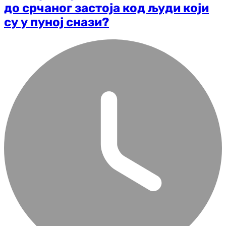
до срчаног застоја код људи који
су у пуној снази?