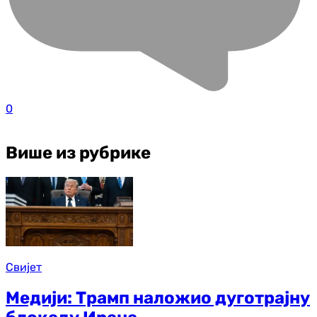
0
Више из рубрике
Свијет
Медији: Трамп наложио дуготрајну