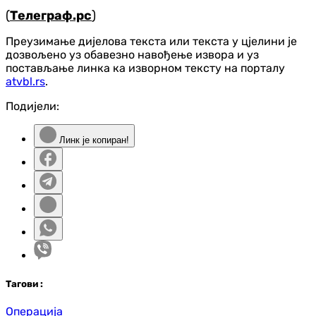
(
Телеграф.рс
)
Преузимање дијелова текста или текста у цјелини је
дозвољено уз обавезно навођење извора и уз
постављање линка ка изворном тексту на порталу
atvbl.rs
.
Подијели:
Линк је копиран!
Таг
ови
:
Операција