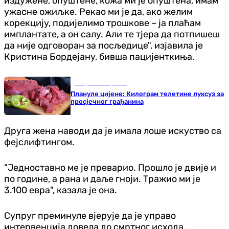
издужене, опуштене, кожа ми је опуштена, имам
ужасне ожиљке. Рекао ми је да, ако желим
корекцију, подијелимо трошкове – ја плаћам
имплантате, а он салу. Али те тјера да потпишеш
да није одговоран за посљедице", изјавила је
Кристина Бордејану, бивша пацијенткиња.
Република Српска
Плануле цијене: Килограм телетине луксуз за
просјечног грађанина
Друга жена наводи да је имала лоше искуство са
фејслифтингом.
"Једноставно ме је преварио. Прошло је двије и
по године, а рана и даље гноји. Тражио ми је
3.100 евра", казала је она.
Супруг преминуле вјерује да је управо
интервенција довела до смртног исхода,