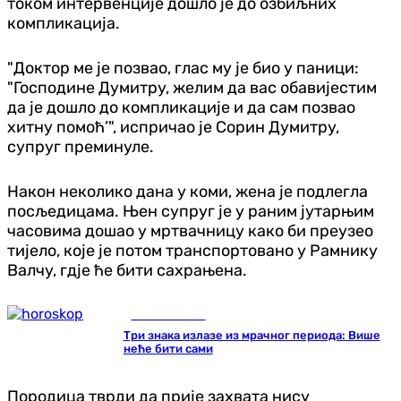
током интервенције дошло је до озбиљних
компликација.
"Доктор ме је позвао, глас му је био у паници:
"Господине Думитру, желим да вас обавијестим
да је дошло до компликације и да сам позвао
хитну помоћ’", испричао је Сорин Думитру,
супруг преминуле.
Након неколико дана у коми, жена је подлегла
посљедицама. Њен супруг је у раним јутарњим
часовима дошао у мртвачницу како би преузео
тијело, које је потом транспортовано у Рамнику
Валчу, гдје ће бити сахрањена.
Занимљивости
Три знака излазе из мрачног периода: Више
неће бити сами
Породица тврди да прије захвата нису