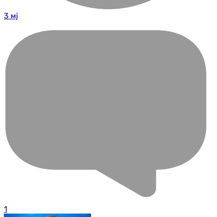
3 мј
1