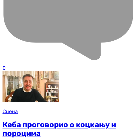
0
Сцена
Кеба проговорио о коцкању и
пороцима