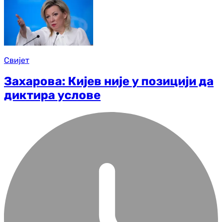
Свијет
Захарова: Кијев није у позицији да
диктира услове