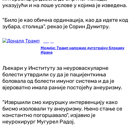
указујући и на лоше услове у којима је изведена.
"Било је као обична ординација, као да идете код
зубара, столица", рекао је Сорин Думитру.
Свијет
Медији: Трамп наложио дуготрајну блокаду
Ирана
Љекари у Институту за неуроваскуларне
болести утврдили су да је пацијенткиња
боловала од болести имуног система и да је
вјероватно имала раније постојећу анеуризму.
"Извршили смо хируршку интервенцију како
бисмо изоловали ту анеуризму. Њено стање се
константно погоршавало", изјавио је
неурохирург Мугурел Радој.