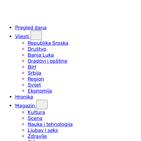
Pregled dana
Vijesti
Republika Srpska
Društvo
Banja Luka
Gradovi i opštine
BiH
Srbija
Region
Svijet
Ekonomija
Hronika
Magazin
Kultura
Scena
Nauka i tehnologija
Ljubav i seks
Zdravlje