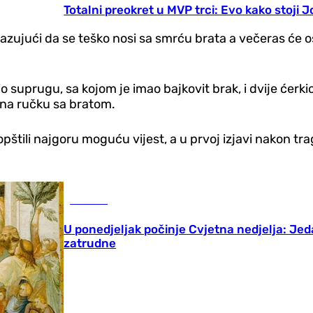
Totalni preokret u MVP trci: Evo kako stoji J
jući da se teško nosi sa smrću brata a večeras će osi
o suprugu, sa kojom je imao bajkovit brak, i dvije ćerki
o na ručku sa bratom.
štili najgoru moguću vijest, a u prvoj izjavi nakon tra
Društvo
U ponedjeljak počinje Cvjetna nedjelja: Jed
zatrudne