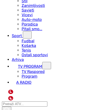
Stil
Zanimljivosti
Savjeti
Vicevi
Auto-moto
Porodica
Pitali smo...
Sport
Fudbal
Košarka
Tenis
Ostali sportovi
Arhiva
TV PROGRAM
ТV Raspored
Program
A RADIO
L