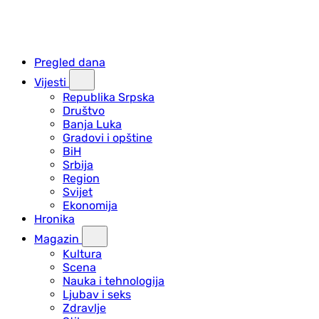
Pregled dana
Vijesti
Republika Srpska
Društvo
Banja Luka
Gradovi i opštine
BiH
Srbija
Region
Svijet
Ekonomija
Hronika
Magazin
Kultura
Scena
Nauka i tehnologija
Ljubav i seks
Zdravlje