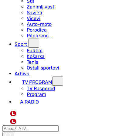
Stil
Zanimljivosti
Savjeti
Vicevi
Auto-moto
Porodica
Pitali smo...
Sport
Fudbal
Košarka
Tenis
Ostali sportovi
Arhiva
TV PROGRAM
ТV Raspored
Program
A RADIO
L