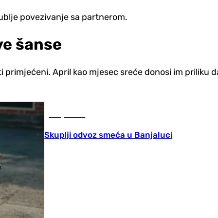
ublje povezivanje sa partnerom.
ove šanse
i primjećeni. April kao mjesec sreće donosi im priliku da
Banja Luka
Skuplji odvoz smeća u Banjaluci