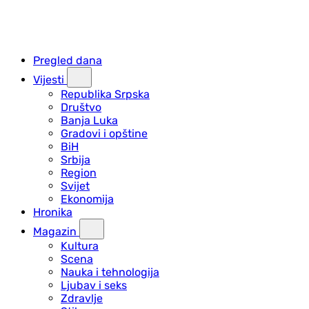
Pregled dana
Vijesti
Republika Srpska
Društvo
Banja Luka
Gradovi i opštine
BiH
Srbija
Region
Svijet
Ekonomija
Hronika
Magazin
Kultura
Scena
Nauka i tehnologija
Ljubav i seks
Zdravlje