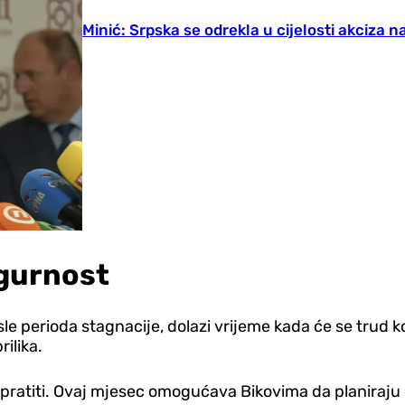
Minić: Srpska se odrekla u cijelosti akciza n
igurnost
le perioda stagnacije, dolazi vrijeme kada će se trud ko
ilika.
 ih pratiti. Ovaj mjesec omogućava Bikovima da planiraj