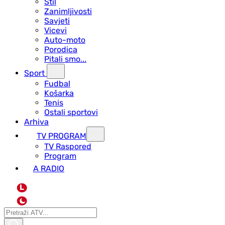
Stil
Zanimljivosti
Savjeti
Vicevi
Auto-moto
Porodica
Pitali smo...
Sport
Fudbal
Košarka
Tenis
Ostali sportovi
Arhiva
TV PROGRAM
ТV Raspored
Program
A RADIO
L