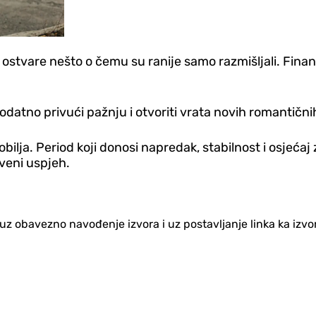
a ostvare nešto o čemu su ranije samo razmišljali. Finans
datno privući pažnju i otvoriti vrata novih romantičnih 
izobilja. Period koji donosi napredak, stabilnost i osjeć
tveni uspjeh.
no uz obavezno navođenje izvora i uz postavljanje linka ka iz