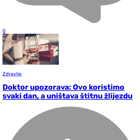
0
Zdravlje
Doktor upozorava: Ovo koristimo
svaki dan, a uništava štitnu žlijezdu