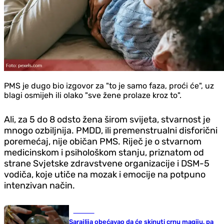
PMS je dugo bio izgovor za "to je samo faza, proći će", uz
blagi osmijeh ili olako "sve žene prolaze kroz to".
Ali, za 5 do 8 odsto žena širom svijeta, stvarnost je
mnogo ozbiljnija. PMDD, ili premenstrualni disforični
poremećaj, nije običan PMS. Riječ je o stvarnom
medicinskom i psihološkom stanju, priznatom od
strane Svjetske zdravstvene organizacije i DSM-5
vodiča, koje utiče na mozak i emocije na potpuno
intenzivan način.
Hronika
Sarajlija obećavao da će skinuti crnu magiju, pa