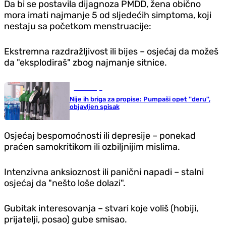
Da bi se postavila dijagnoza PMDD, žena obično
mora imati najmanje 5 od sljedećih simptoma, koji
nestaju sa početkom menstruacije:
Ekstremna razdražljivost ili bijes – osjećaj da možeš
da "eksplodiraš" zbog najmanje sitnice.
Ekonomija
Nije ih briga za propise: Pumpaši opet ''deru'',
objavljen spisak
Osjećaj bespomoćnosti ili depresije – ponekad
praćen samokritikom ili ozbiljnijim mislima.
Intenzivna anksioznost ili panični napadi – stalni
osjećaj da "nešto loše dolazi".
Gubitak interesovanja – stvari koje voliš (hobiji,
prijatelji, posao) gube smisao.