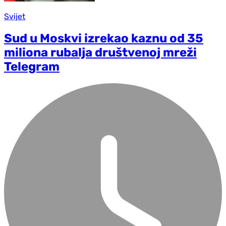
Svijet
Sud u Moskvi izrekao kaznu od 35
miliona rubalja društvenoj mreži
Telegram