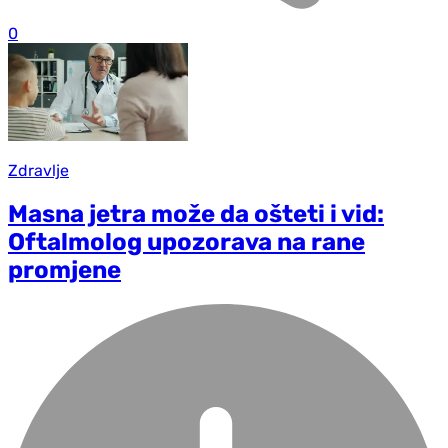
0
Zdravlje
Masna jetra može da ošteti i vid:
Oftalmolog upozorava na rane
promjene