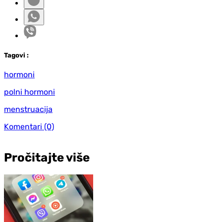
Tag
ovi
:
hormoni
polni hormoni
menstruacija
Komentari
(0)
Pročitajte više