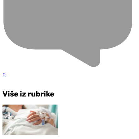
0
Više iz rubrike