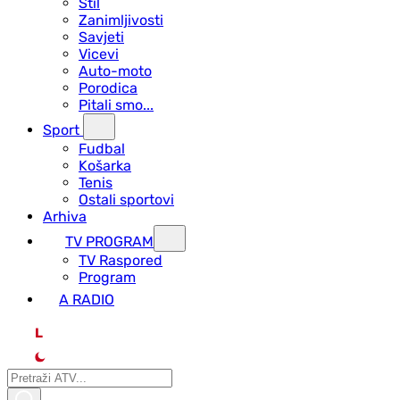
Stil
Zanimljivosti
Savjeti
Vicevi
Auto-moto
Porodica
Pitali smo...
Sport
Fudbal
Košarka
Tenis
Ostali sportovi
Arhiva
TV PROGRAM
ТV Raspored
Program
A RADIO
L