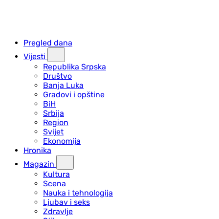
Pregled dana
Vijesti
Republika Srpska
Društvo
Banja Luka
Gradovi i opštine
BiH
Srbija
Region
Svijet
Ekonomija
Hronika
Magazin
Kultura
Scena
Nauka i tehnologija
Ljubav i seks
Zdravlje