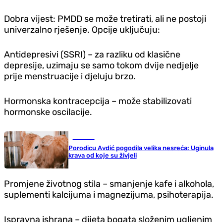
Dobra vijest: PMDD se može tretirati, ali ne postoji
univerzalno rješenje. Opcije uključuju:
Antidepresivi (SSRI) – za razliku od klasične
depresije, uzimaju se samo tokom dvije nedjelje
prije menstruacije i djeluju brzo.
Hormonska kontracepcija – može stabilizovati
hormonske oscilacije.
Društvo
Porodicu Avdić pogodila velika nesreća: Uginula
krava od koje su živjeli
Promjene životnog stila – smanjenje kafe i alkohola,
suplementi kalcijuma i magnezijuma, psihoterapija.
Ispravna ishrana – dijeta bogata složenim ugljenim