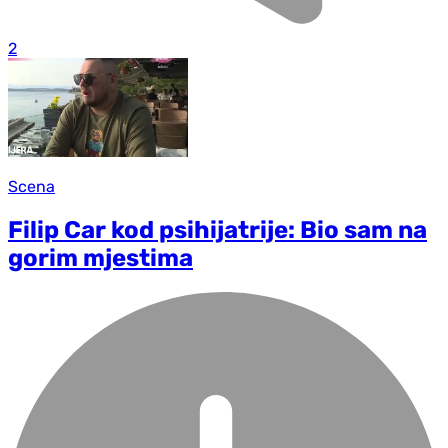
2
Scena
Filip Car kod psihijatrije: Bio sam na
gorim mjestima