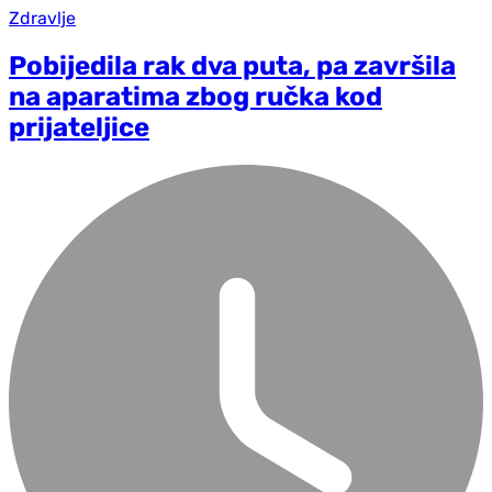
Zdravlje
Pobijedila rak dva puta, pa završila
na aparatima zbog ručka kod
prijateljice