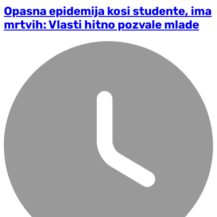
Opasna epidemija kosi studente, ima
mrtvih: Vlasti hitno pozvale mlade