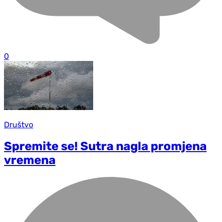
0
Društvo
Spremite se! Sutra nagla promjena
vremena