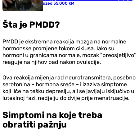
uzeo 55.000 KM
Šta je PMDD?
PMDD je ekstremna reakcija mozga na normalne
hormonske promjene tokom ciklusa. Iako su
hormoni u granicama normale, mozak "preosjetljivo"
reaguje na njihov pad nakon ovulacije.
Ova reakcija mijenja rad neurotransmitera, posebno
serotonina – hormona sreće – i izaziva simptome
koji liče na tešku depresiju, ali se javljaju isključivo u
lutealnoj fazi, nedjelju do dvije prije menstruacije.
Simptomi na koje treba
obratiti pažnju