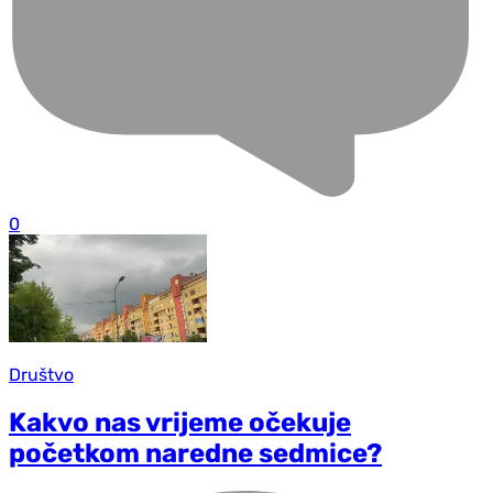
0
Društvo
Kakvo nas vrijeme očekuje
početkom naredne sedmice?