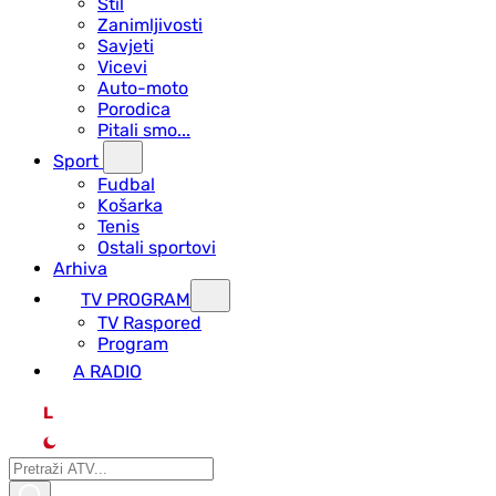
Stil
Zanimljivosti
Savjeti
Vicevi
Auto-moto
Porodica
Pitali smo...
Sport
Fudbal
Košarka
Tenis
Ostali sportovi
Arhiva
TV PROGRAM
ТV Raspored
Program
A RADIO
L