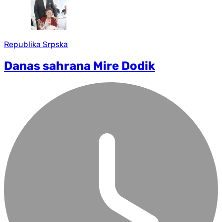
Republika Srpska
Danas sahrana Mire Dodik