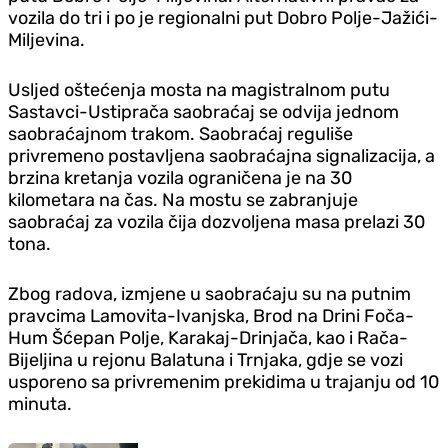
vozila do tri i po je regionalni put Dobro Polje-Jažići-
Miljevina.
Usljed oštećenja mosta na magistralnom putu
Sastavci-Ustiprača saobraćaj se odvija jednom
saobraćajnom trakom. Saobraćaj reguliše
privremeno postavljena saobraćajna signalizacija, a
brzina kretanja vozila ograničena je na 30
kilometara na čas. Na mostu se zabranjuje
saobraćaj za vozila čija dozvoljena masa prelazi 30
tona.
Zbog radova, izmjene u saobraćaju su na putnim
pravcima Lamovita-Ivanjska, Brod na Drini Foča-
Hum Šćepan Polje, Karakaj-Drinjača, kao i Rača-
Bijeljina u rejonu Balatuna i Trnjaka, gdje se vozi
usporeno sa privremenim prekidima u trajanju od 10
minuta.