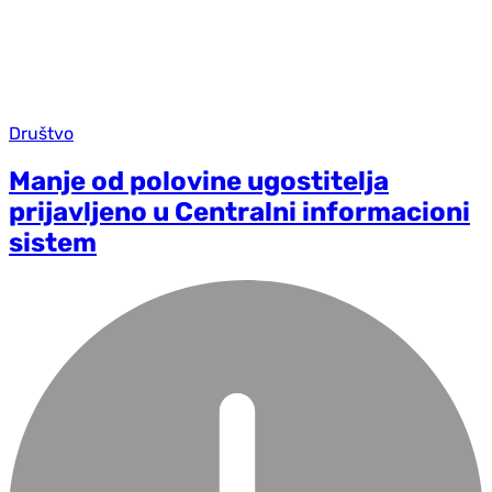
Društvo
Manje od polovine ugostitelja
prijavljeno u Centralni informacioni
sistem