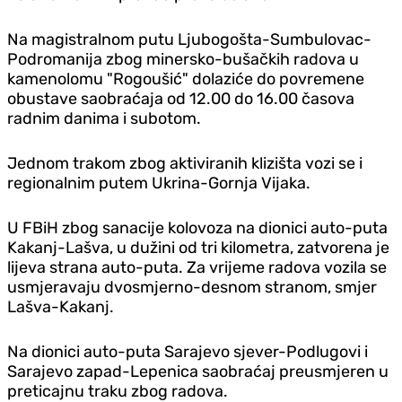
Na magistralnom putu Ljubogošta-Sumbulovac-
Podromanija zbog minersko-bušačkih radova u
kamenolomu "Rogoušić" dolaziće do povremene
obustave saobraćaja od 12.00 do 16.00 časova
radnim danima i subotom.
Jednom trakom zbog aktiviranih klizišta vozi se i
regionalnim putem Ukrina-Gornja Vijaka.
U FBiH zbog sanacije kolovoza na dionici auto-puta
Kakanj-Lašva, u dužini od tri kilometra, zatvorena je
lijeva strana auto-puta. Za vrijeme radova vozila se
usmjeravaju dvosmjerno-desnom stranom, smjer
Lašva-Kakanj.
Na dionici auto-puta Sarajevo sjever-Podlugovi i
Sarajevo zapad-Lepenica saobraćaj preusmjeren u
preticajnu traku zbog radova.