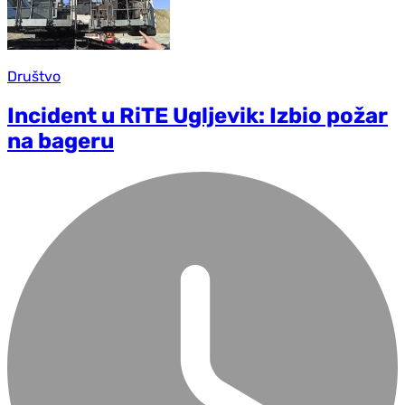
Društvo
Incident u RiTE Ugljevik: Izbio požar
na bageru