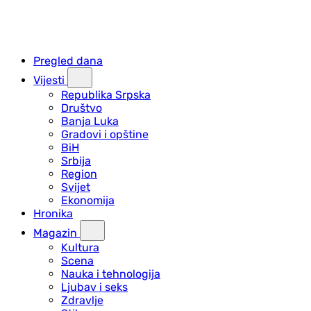
Pregled dana
Vijesti
Republika Srpska
Društvo
Banja Luka
Gradovi i opštine
BiH
Srbija
Region
Svijet
Ekonomija
Hronika
Magazin
Kultura
Scena
Nauka i tehnologija
Ljubav i seks
Zdravlje