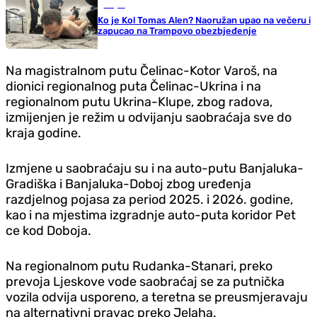
Svijet
Ko je Kol Tomas Alen? Naoružan upao na večeru i
zapucao na Trampovo obezbjeđenje
Na magistralnom putu Čelinac-Kotor Varoš, na
dionici regionalnog puta Čelinac-Ukrina i na
regionalnom putu Ukrina-Klupe, zbog radova,
izmijenjen je režim u odvijanju saobraćaja sve do
kraja godine.
Izmjene u saobraćaju su i na auto-putu Banjaluka-
Gradiška i Banjaluka-Doboj zbog uređenja
razdjelnog pojasa za period 2025. i 2026. godine,
kao i na mjestima izgradnje auto-puta koridor Pet
ce kod Doboja.
Na regionalnom putu Rudanka-Stanari, preko
prevoja Ljeskove vode saobraćaj se za putnička
vozila odvija usporeno, a teretna se preusmjeravaju
na alternativni pravac preko Jelaha.