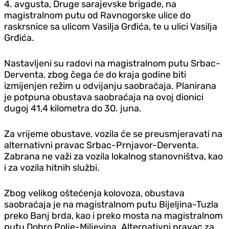
4. avgusta, Druge sarajevske brigade, na
magistralnom putu od Ravnogorske ulice do
raskrsnice sa ulicom Vasilja Grđića, te u ulici Vasilja
Grđića.
Nastavljeni su radovi na magistralnom putu Srbac-
Derventa, zbog čega će do kraja godine biti
izmijenjen režim u odvijanju saobraćaja. Planirana
je potpuna obustava saobraćaja na ovoj dionici
dugoj 41,4 kilometra do 30. juna.
Za vrijeme obustave, vozila će se preusmjeravati na
alternativni pravac Srbac-Prnjavor-Derventa.
Zabrana ne važi za vozila lokalnog stanovništva, kao
i za vozila hitnih službi.
Zbog velikog oštećenja kolovoza, obustava
saobraćaja je na magistralnom putu Bijeljina-Tuzla
preko Banj brda, kao i preko mosta na magistralnom
putu Dobro Polje-Miljevina. Alternativni pravac za