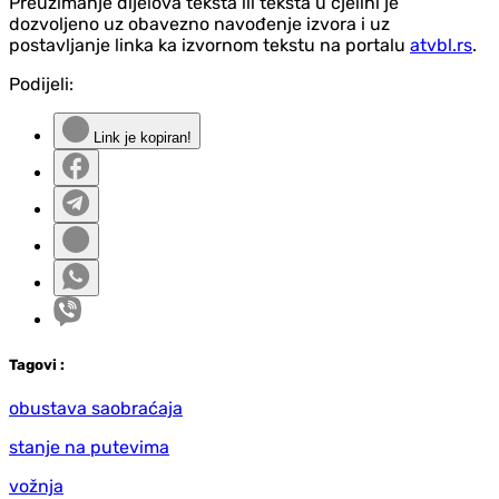
Preuzimanje dijelova teksta ili teksta u cjelini je
dozvoljeno uz obavezno navođenje izvora i uz
postavljanje linka ka izvornom tekstu na portalu
atvbl.rs
.
Podijeli:
Link je kopiran!
Tag
ovi
:
obustava saobraćaja
stanje na putevima
vožnja