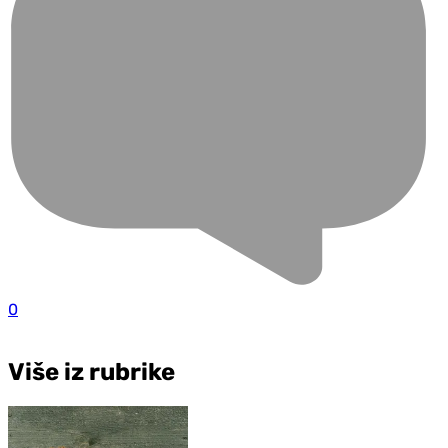
0
Više iz rubrike