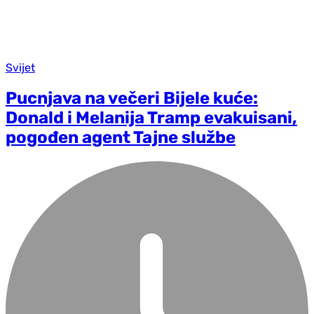
Svijet
Pucnjava na večeri Bijele kuće:
Donald i Melanija Tramp evakuisani,
pogođen agent Tajne službe