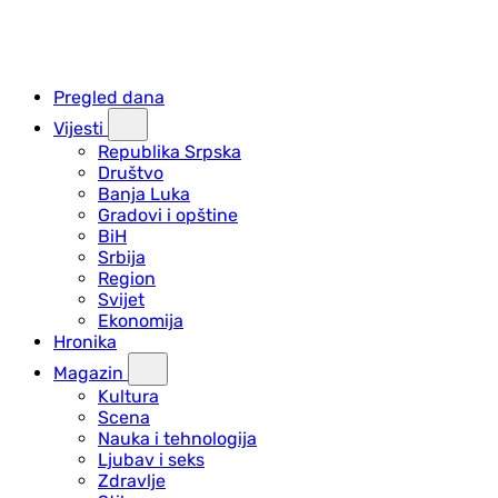
Pregled dana
Vijesti
Republika Srpska
Društvo
Banja Luka
Gradovi i opštine
BiH
Srbija
Region
Svijet
Ekonomija
Hronika
Magazin
Kultura
Scena
Nauka i tehnologija
Ljubav i seks
Zdravlje