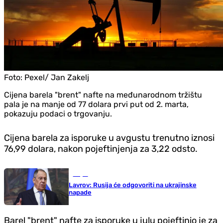
Foto:
Pexel/ Jan Zakelj
Cijena barela "brent" nafte na međunarodnom tržištu
pala je na manje od 77 dolara prvi put od 2. marta,
pokazuju podaci o trgovanju.
Cijena barela za isporuke u avgustu trenutno iznosi
76,99 dolara, nakon pojeftinjenja za 3,22 odsto.
Svijet
Lavrov: Rusija će odgovoriti na ukrajinske
napade
Barel "brent" nafte za isporuke u julu pojeftinio je za