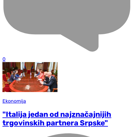
0
Ekonomija
"Italija jedan od najznačajnijih
trgovinskih partnera Srpske"