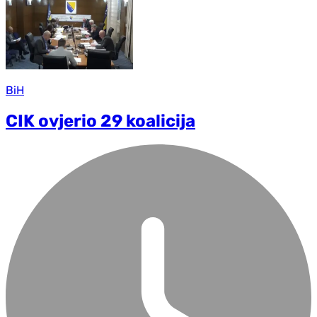
BiH
CIK ovjerio 29 koalicija