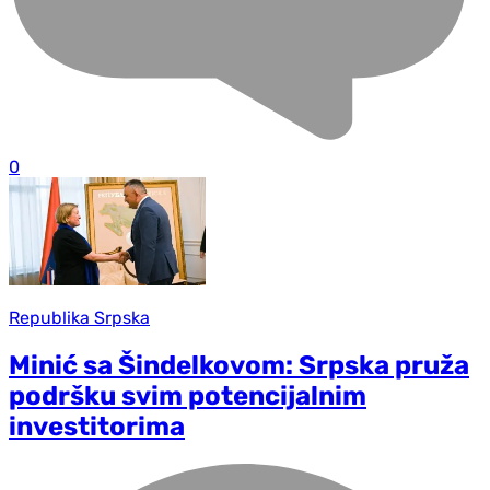
0
Republika Srpska
Minić sa Šindelkovom: Srpska pruža
podršku svim potencijalnim
investitorima