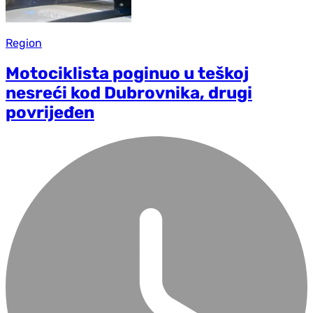
Region
Motociklista poginuo u teškoj
nesreći kod Dubrovnika, drugi
povrijeđen