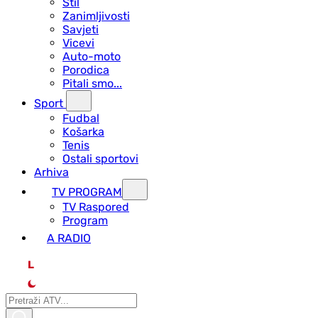
Stil
Zanimljivosti
Savjeti
Vicevi
Auto-moto
Porodica
Pitali smo...
Sport
Fudbal
Košarka
Tenis
Ostali sportovi
Arhiva
TV PROGRAM
ТV Raspored
Program
A RADIO
L