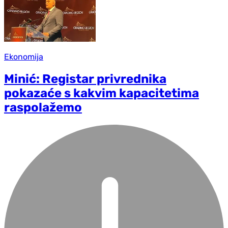
Ekonomija
Minić: Registar privrednika
pokazaće s kakvim kapacitetima
raspolažemo