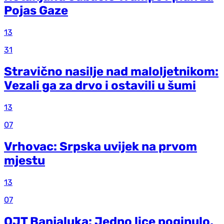
Pojas Gaze
13
31
Stravično nasilje nad maloljetnikom:
Vezali ga za drvo i ostavili u šumi
13
07
Vrhovac: Srpska uvijek na prvom
mjestu
13
07
OJT Banjaluka: Jedno lice poginulo,