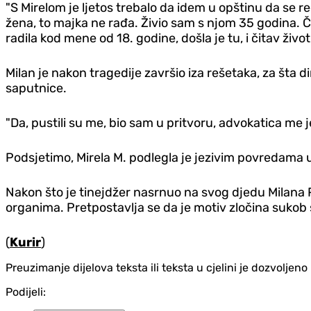
"S Mirelom je ljetos trebalo da idem u opštinu da se r
žena, to majka ne rađa. Živio sam s njom 35 godina. Či
radila kod mene od 18. godine, došla je tu, i čitav živ
Milan je nakon tragedije završio iza rešetaka, za šta d
saputnice.
"Da, pustili su me, bio sam u pritvoru, advokatica me je
Podsjetimo, Mirela M. podlegla je jezivim povredama u 
Nakon što je tinejdžer nasrnuo na svog djedu Milana P
organima. Pretpostavlja se da je motiv zločina suko
(
Kurir
)
Preuzimanje dijelova teksta ili teksta u cjelini je dozvolje
Podijeli: