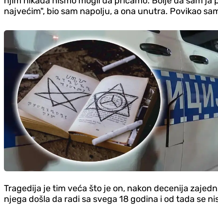
njim nikada nismo mogli da pričamo. Bolje da sam ja p
najvećim", bio sam napolju, a ona unutra. Povikao sam: "
Tragedija je tim veća što je on, nakon decenija zajed
njega došla da radi sa svega 18 godina i od tada se nis