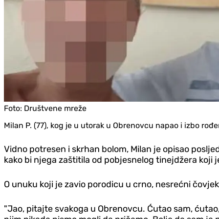
Foto:
Društvene mreže
Milan P. (77), kog je u utorak u Obrenovcu napao i izbo rođ
Vidno potresen i skrhan bolom, Milan je opisao posljedn
kako bi njega zaštitila od pobjesnelog tinejdžera koj
O unuku koji je zavio porodicu u crno, nesrećni čovjek
"Jao, pitajte svakoga u Obrenovcu. Ćutao sam, ćutao, on