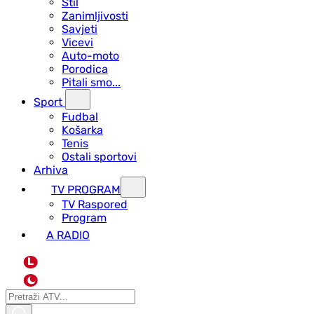
Stil
Zanimljivosti
Savjeti
Vicevi
Auto-moto
Porodica
Pitali smo...
Sport
Fudbal
Košarka
Tenis
Ostali sportovi
Arhiva
TV PROGRAM
ТV Raspored
Program
A RADIO
L