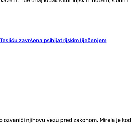
j kažem: "ide onaj ludak s kuhinjskim nožem, s onim
Tesliću završena psihijatrijskim liječenjem
o ozvaniči njihovu vezu pred zakonom. Mirela je kod