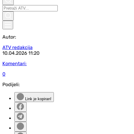
Autor:
ATV redakcija
10.04.2026
11:20
Komentari:
0
Podijeli:
Link je kopiran!