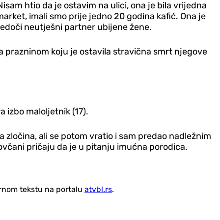
sam htio da je ostavim na ulici, ona je bila vrijedna
arket, imali smo prije jedno 20 godina kafić. Ona je
vjedoči neutješni partner ubijene žene.
 sa prazninom koju je ostavila stravična smrt njegove
 izbo maloljetnik (17).
 zločina, ali se potom vratio i sam predao nadležnim
včani pričaju da je u pitanju imućna porodica.
vornom tekstu na portalu
atvbl.rs
.