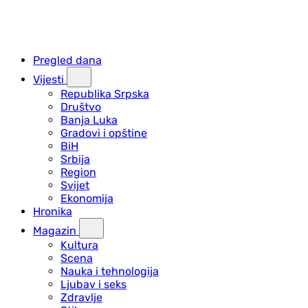
Pregled dana
Vijesti
Republika Srpska
Društvo
Banja Luka
Gradovi i opštine
BiH
Srbija
Region
Svijet
Ekonomija
Hronika
Magazin
Kultura
Scena
Nauka i tehnologija
Ljubav i seks
Zdravlje