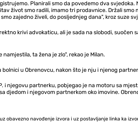
egistrujemo. Planirali smo da povedemo dva svjedoka. Ni
tav život smo radili, imamo tri prodavnice. Držali smo m
ot smo zajedno živeli, do posljednjeg dana", kroz suze s
irektno krivi advokaticu, ali je sada na slobodi, suočen
 namjestila, ta žena je zlo", rekao je Milan.
bolnici u Obrenovcu, nakon što je nju i njenog partnera
. i njegovu partnerku, pobjegao je na motoru sa mjesta
b sa djedom i njegovom partnerkom oko imovine. Obreno
no uz obavezno navođenje izvora i uz postavljanje linka ka iz