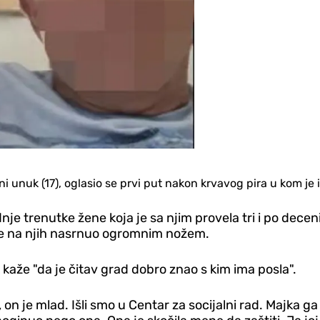
eni unuk (17), oglasio se prvi put nakon krvavog pira u kom j
je trenutke žene koja je sa njim provela tri i po decenij
i je na njih nasrnuo ogromnim nožem.
 kaže "da je čitav grad dobro znao s kim ima posla".
 je mlad. Išli smo u Centar za socijalni rad. Majka ga n