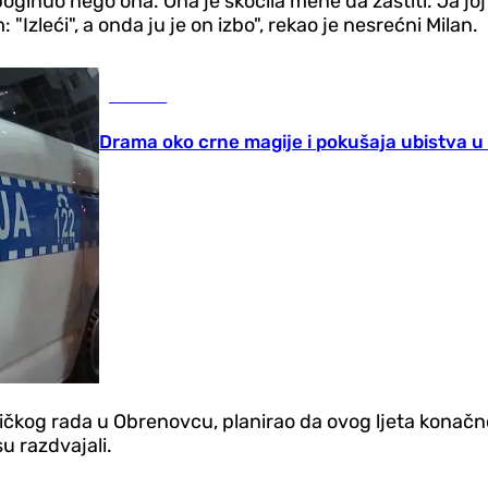
oginuo nego ona. Ona je skočila mene da zaštiti. Ja jo
Izleći", a onda ju je on izbo", rekao je nesrećni Milan.
Hronika
Drama oko crne magije i pokušaja ubistva u 
ničkog rada u Obrenovcu, planirao da ovog ljeta konačn
u razdvajali.