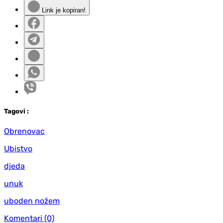
Link je kopiran!
Tag
ovi
:
Obrenovac
Ubistvo
djeda
unuk
uboden nožem
Komentari
(0)