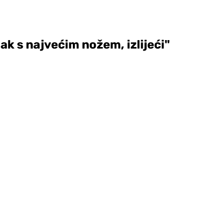
ak s najvećim nožem, izlijeći"