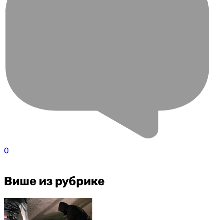
0
Више из рубрике