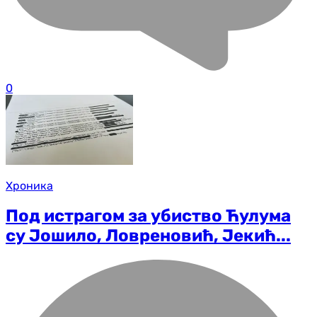
0
Хроника
Под истрагом за убиство Ћулума
су Јошило, Ловреновић, Јекић...