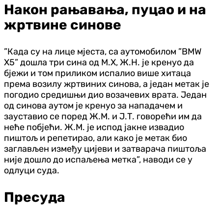
Након рањавања, пуцао и на
жртвине синове
”Када су на лице мјеста, са аутомобилом ”BMW
X5” дошла три сина од М.Х, Ж.Н. је кренуо да
бјежи и том приликом испалио више хитаца
према возилу жртвиних синова, а један метак је
погодио средишњи дио возачевих врата. Један
од синова аутом је кренуо за нападачем и
зауставио се поред Ж.М. и Ј.Т. говорећи им да
неће побјећи. Ж.М. је испод јакне извадио
пиштољ и репетирао, али како је метак био
заглављен између цијеви и затварача пиштоља
није дошло до испаљења метка”, наводи се у
одлуци суда.
Пресуда