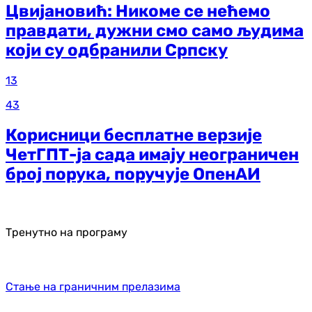
Цвијановић: Никоме се нећемо
правдати, дужни смо само људима
који су одбранили Српску
13
43
Корисници бесплатне верзије
ЧетГПТ-ја сада имају неограничен
број порука, поручује ОпенАИ
Тренутно на програму
Стање на граничним прелазима