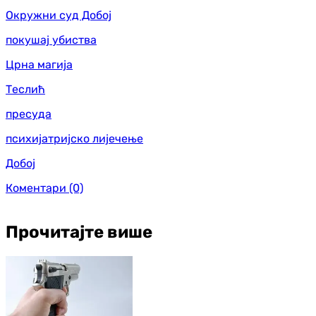
Окружни суд Добој
покушај убиства
Црна магија
Теслић
пресуда
психијатријско лијечење
Добој
Коментари
(0)
Прочитајте више