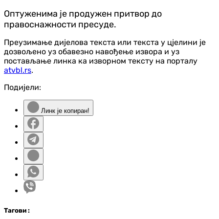
Оптуженима је продужен притвор до
правоснажности пресуде.
Преузимање дијелова текста или текста у цјелини је
дозвољено уз обавезно навођење извора и уз
постављање линка ка изворном тексту на порталу
atvbl.rs
.
Подијели:
Линк је копиран!
Таг
ови
: