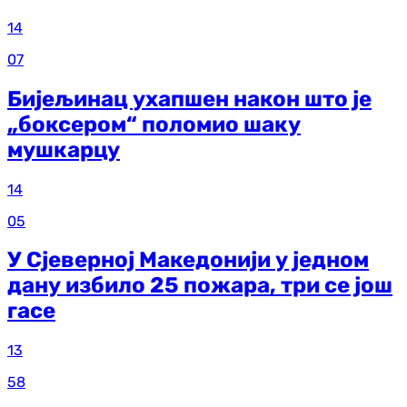
14
07
Бијељинац ухапшен након што је
„боксером“ поломио шаку
мушкарцу
14
05
У Сјеверној Македонији у једном
дану избило 25 пожара, три се још
гасе
13
58