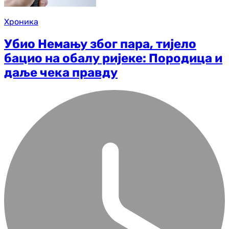
Хроника
Убио Немању због пара, тијело
бацио на обалу ријеке: Породица и
даље чека правду