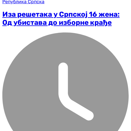
Република Српска
Иза решетака у Српској 16 жена:
Од убистава до изборне крађе