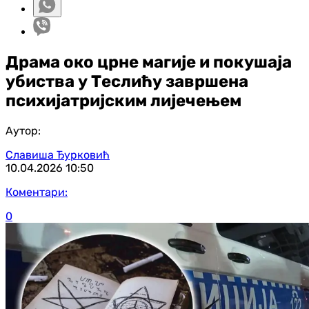
Драма око црне магије и покушаја
убиства у Теслићу завршена
психијатријским лијечењем
Аутор:
Славиша Ђурковић
10.04.2026
10:50
Коментари:
0