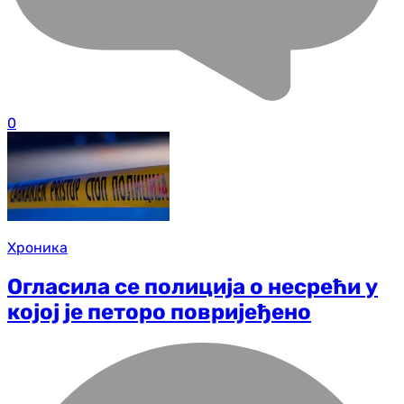
0
Хроника
Огласила се полиција о несрећи у
којој је петоро повријеђено