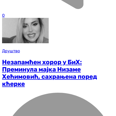
0
Друштво
Незапамћен хорор у БиХ:
Преминула мајка Низаме
Хећимовић, сахрањена поред
кћерке