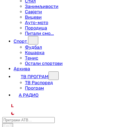
Стил
Занимљивости
Савјети
Вицеви
Ауто-мото
Породица
Питали смо...
Спорт
Фудбал
Кошарка
Тенис
Остали спортови
Архива
ТВ ПРОГРАМ
ТВ Распоред
Програм
А РАДИО
L