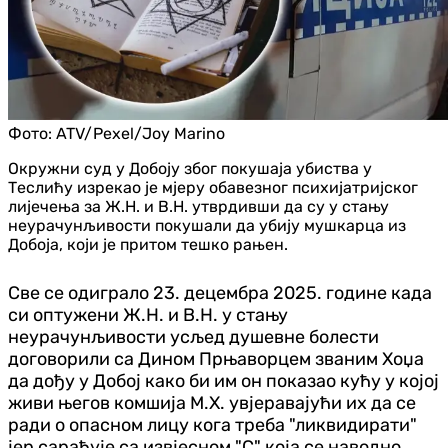
Фото:
ATV/Pexel/Joy Marino
Окружни суд у Добоју због покушаја убиства у
Теслићу изрекао је мјеру обавезног психијатријског
лијечења за Ж.Н. и В.Н. утврдивши да су у стању
неурачунљивости покушали да убију мушкарца из
Добоја, који је притом тешко рањен.
Све се одиграло 23. децембра 2025. године када
си оптужени Ж.Н. и В.Н. у стању
неурачунљивости усљед душевне болести
договорили са Дином Прњаворцем званим Хоџа
да дођу у Добој како би им он показао кућу у којој
живи његов комшија М.Х. увјеравајући их да се
ради о опасном лицу кога треба "ликвидирати"
јер сарађује са извјесном "С" која се наводно