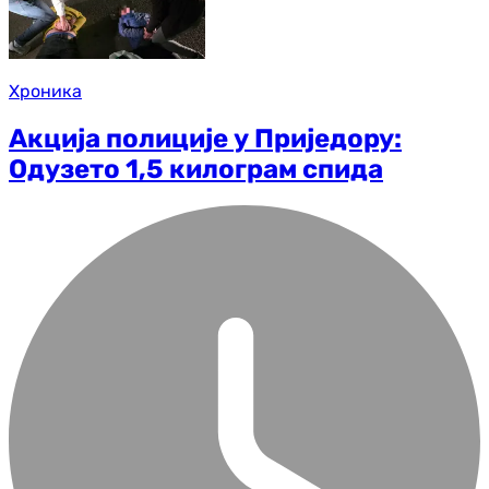
Хроника
Акција полиције у Приједору:
Одузето 1,5 килограм спида