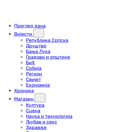
Преглед дана
Вијести
Република Српска
Друштво
Бања Лука
Градови и општине
БиХ
Србија
Регион
Свијет
Економија
Хроника
Магазин
Култура
Сцена
Наука и технологија
Љубав и секс
Здравље