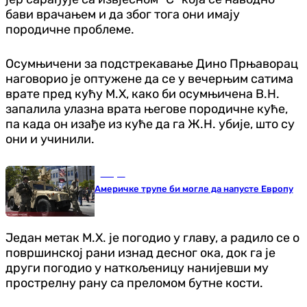
бави врачањем и да због тога они имају
породичне проблеме.
Осумњичени за подстрекавање Дино Прњаворац
наговорио је оптужене да се у вечерњим сатима
врате пред кућу М.Х, како би осумњичена В.Н.
запалила улазна врата његове породичне куће,
па када он изађе из куће да га Ж.Н. убије, што су
они и учинили.
Свијет
Америчке трупе би могле да напусте Европу
Један метак М.Х. је погодио у главу, а радило се о
површинској рани изнад десног ока, док га је
други погодио у наткољеницу нанијевши му
прострелну рану са преломом бутне кости.