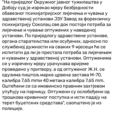
"На приједлог Окружног јавног тужилаштва у
Добоју суд је изрекао мјеру безбједности
обавезног психијатријског лијечења и чувања у
здравственој установи ЈЗУ Завод за форензичку
психијатрију Соколац све док постоји потреба за
лијечење и чување оптужених у наведеној
установи. По приједлогу здравствене установе,
органа старатељства или осуђених, односно по
службеној дужности на сваких 9 мјесеци ће се
испитати да ли је престала потреба за лијечењем
и чувањем у здравственој установи. Оптуженима
се у изречену мјеру урачунава вријеме
проведено у притвору, а од оптуженог Ж.Н. се
одузима пиштољ марке црвена застава М-70,
калибра 7,65 mmи 40 метака калибра 7,65 mm.
Оштећени се са имовинско правним захтјевом
упућују на парницу. Оптужени су ослобођени од
трошкова кривичног поступка и исти падају на
терет буџетских средстава", саопштено је из
полиције.