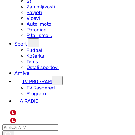
Stil
Zanimljivosti
Savjeti
Vicevi
Auto-moto
Porodica
Pitali smo...
Sport
Fudbal
Košarka
Tenis
Ostali sportovi
Arhiva
TV PROGRAM
ТV Raspored
Program
A RADIO
L