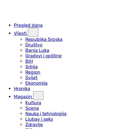
Pregled dana
Vijesti
Republika Srpska
Društvo
Banja Luka
Gradovi i opštine
BiH
Srbija
Region
Svijet
Ekonomija
Hronika
Magazin
Kultura
Scena
Nauka i tehnologija
Ljubav i seks
Zdravlje