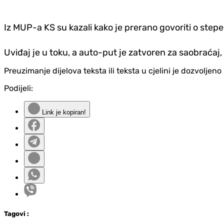
Iz MUP-a KS su kazali kako je prerano govoriti o ste
Uviđaj je u toku, a auto-put je zatvoren za saobraćaj, 
Preuzimanje dijelova teksta ili teksta u cjelini je dozvolje
Podijeli:
Link je kopiran!
Tag
ovi
: