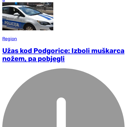
Region
Užas kod Podgorice: Izboli muškarca
nožem, pa pobjegli