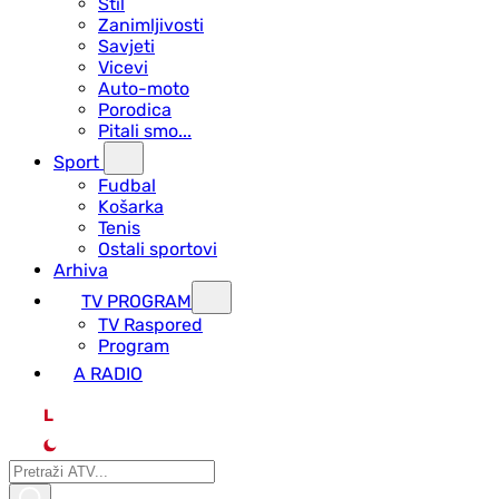
Stil
Zanimljivosti
Savjeti
Vicevi
Auto-moto
Porodica
Pitali smo...
Sport
Fudbal
Košarka
Tenis
Ostali sportovi
Arhiva
TV PROGRAM
ТV Raspored
Program
A RADIO
L