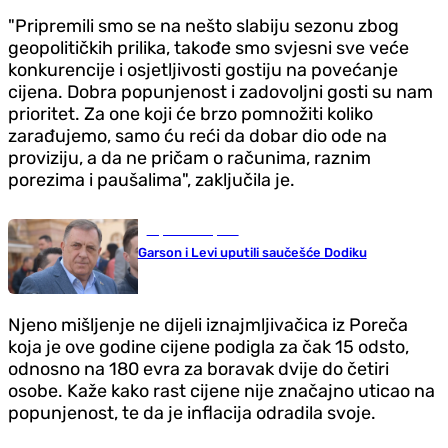
"Pripremili smo se na nešto slabiju sezonu zbog
geopolitičkih prilika, takođe smo svjesni sve veće
konkurencije i osjetljivosti gostiju na povećanje
cijena. Dobra popunjenost i zadovoljni gosti su nam
prioritet. Za one koji će brzo pomnožiti koliko
zarađujemo, samo ću reći da dobar dio ode na
proviziju, a da ne pričam o računima, raznim
porezima i paušalima", zaključila je.
Republika Srpska
Garson i Levi uputili saučešće Dodiku
Njeno mišljenje ne dijeli iznajmljivačica iz Poreča
koja je ove godine cijene podigla za čak 15 odsto,
odnosno na 180 evra za boravak dvije do četiri
osobe. Kaže kako rast cijene nije značajno uticao na
popunjenost, te da je inflacija odradila svoje.