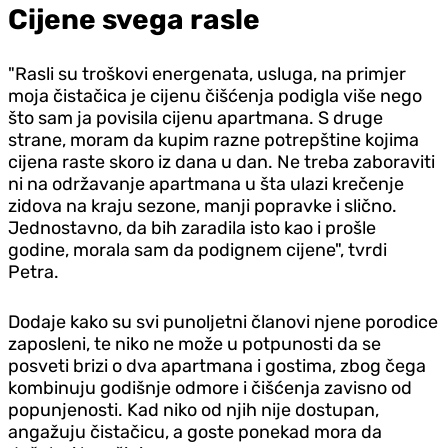
Cijene svega rasle
"Rasli su troškovi energenata, usluga, na primjer
moja čistačica je cijenu čišćenja podigla više nego
što sam ja povisila cijenu apartmana. S druge
strane, moram da kupim razne potrepštine kojima
cijena raste skoro iz dana u dan. Ne treba zaboraviti
ni na održavanje apartmana u šta ulazi krečenje
zidova na kraju sezone, manji popravke i slično.
Jednostavno, da bih zaradila isto kao i prošle
godine, morala sam da podignem cijene", tvrdi
Petra.
Dodaje kako su svi punoljetni članovi njene porodice
zaposleni, te niko ne može u potpunosti da se
posveti brizi o dva apartmana i gostima, zbog čega
kombinuju godišnje odmore i čišćenja zavisno od
popunjenosti. Kad niko od njih nije dostupan,
angažuju čistačicu, a goste ponekad mora da