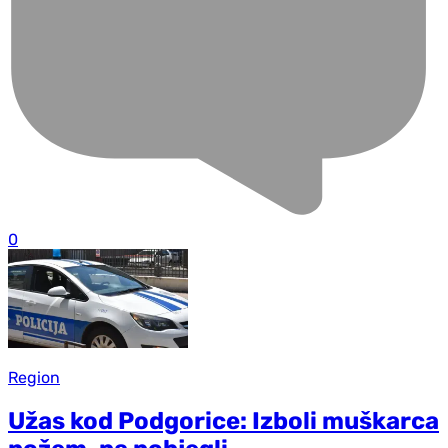
0
Region
Užas kod Podgorice: Izboli muškarca