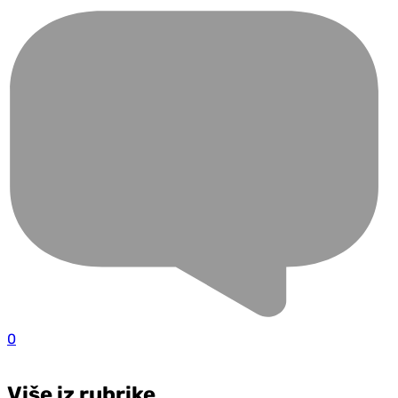
0
Više iz rubrike