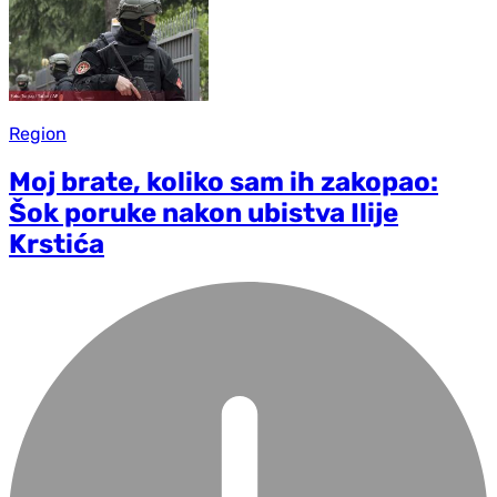
Region
Moj brate, koliko sam ih zakopao:
Šok poruke nakon ubistva Ilije
Krstića