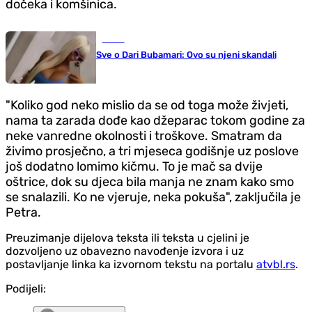
dočeka i komšinica.
Scena
Sve o Dari Bubamari: Ovo su njeni skandali
"Koliko god neko mislio da se od toga može živjeti,
nama ta zarada dođe kao džeparac tokom godine za
neke vanredne okolnosti i troškove. Smatram da
živimo prosječno, a tri mjeseca godišnje uz poslove
još dodatno lomimo kičmu. To je mač sa dvije
oštrice, dok su djeca bila manja ne znam kako smo
se snalazili. Ko ne vjeruje, neka pokuša", zaključila je
Petra.
Preuzimanje dijelova teksta ili teksta u cjelini je
dozvoljeno uz obavezno navođenje izvora i uz
postavljanje linka ka izvornom tekstu na portalu
atvbl.rs
.
Podijeli: