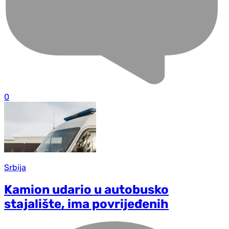
0
Srbija
Kamion udario u autobusko
stajalište, ima povrijeđenih