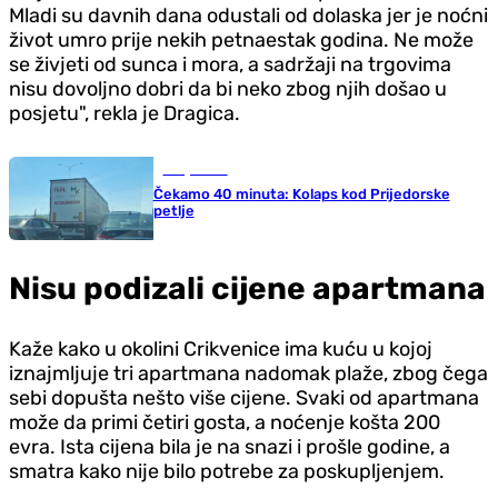
Mladi su davnih dana odustali od dolaska jer je noćni
život umro prije nekih petnaestak godina. Ne može
se živjeti od sunca i mora, a sadržaji na trgovima
nisu dovoljno dobri da bi neko zbog njih došao u
posjetu", rekla je Dragica.
Banja Luka
Čekamo 40 minuta: Kolaps kod Prijedorske
petlje
Nisu podizali cijene apartmana
Kaže kako u okolini Crikvenice ima kuću u kojoj
iznajmljuje tri apartmana nadomak plaže, zbog čega
sebi dopušta nešto više cijene. Svaki od apartmana
može da primi četiri gosta, a noćenje košta 200
evra. Ista cijena bila je na snazi i prošle godine, a
smatra kako nije bilo potrebe za poskupljenjem.