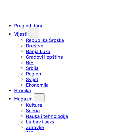
Pregled dana
Vijesti
Republika Srpska
Društvo
Banja Luka
Gradovi i opštine
BiH
Srbija
Region
Svijet
Ekonomija
Hronika
Magazin
Kultura
Scena
Nauka i tehnologija
Ljubav i seks
Zdravlje