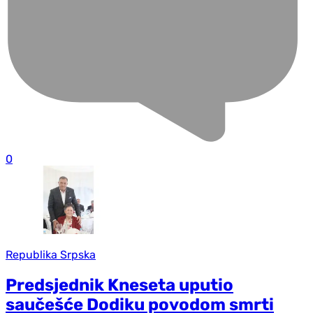
0
Republika Srpska
Predsjednik Kneseta uputio
saučešće Dodiku povodom smrti