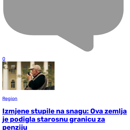
0
Region
Izmjene stupile na snagu: Ova zemlja
je podigla starosnu granicu za
penziju