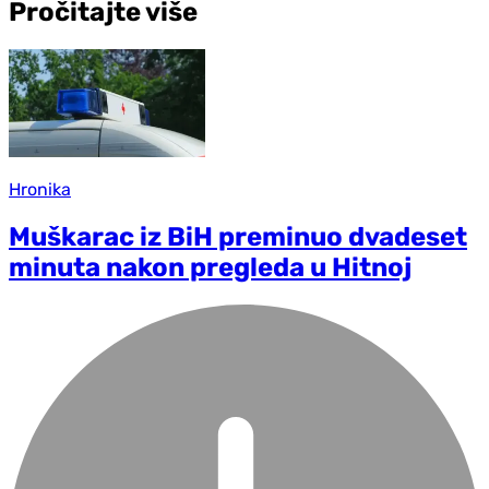
Pročitajte više
Hronika
Muškarac iz BiH preminuo dvadeset
minuta nakon pregleda u Hitnoj