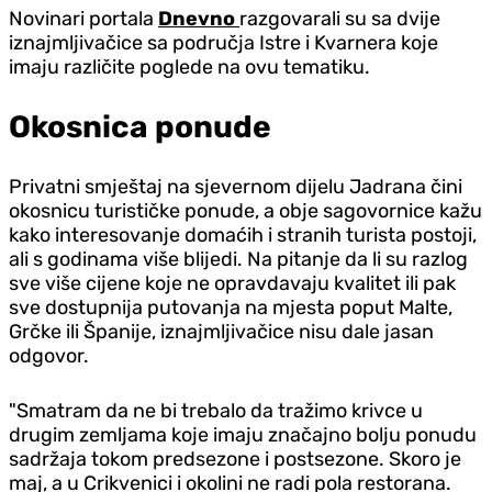
Novinari portala
Dnevno
razgovarali su sa dvije
iznajmljivačice sa područja Istre i Kvarnera koje
imaju različite poglede na ovu tematiku.
Okosnica ponude
Privatni smještaj na sjevernom dijelu Jadrana čini
okosnicu turističke ponude, a obje sagovornice kažu
kako interesovanje domaćih i stranih turista postoji,
ali s godinama više blijedi. Na pitanje da li su razlog
sve više cijene koje ne opravdavaju kvalitet ili pak
sve dostupnija putovanja na mjesta poput Malte,
Grčke ili Španije, iznajmljivačice nisu dale jasan
odgovor.
"Smatram da ne bi trebalo da tražimo krivce u
drugim zemljama koje imaju značajno bolju ponudu
sadržaja tokom predsezone i postsezone. Skoro je
maj, a u Crikvenici i okolini ne radi pola restorana.