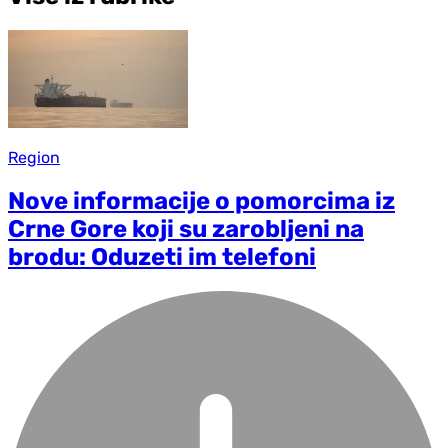
Region
Nove informacije o pomorcima iz
Crne Gore koji su zarobljeni na
brodu: Oduzeti im telefoni