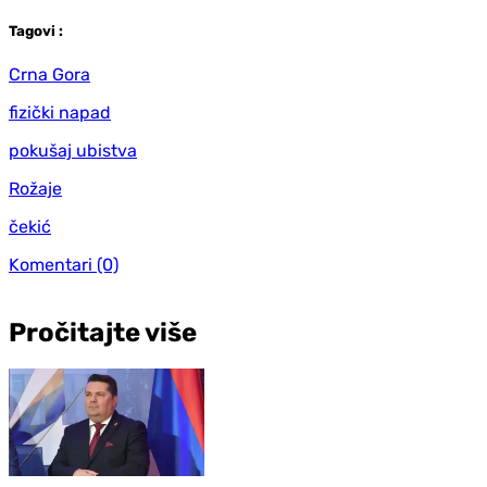
Tag
ovi
:
Crna Gora
fizički napad
pokušaj ubistva
Rožaje
čekić
Komentari
(0)
Pročitajte više