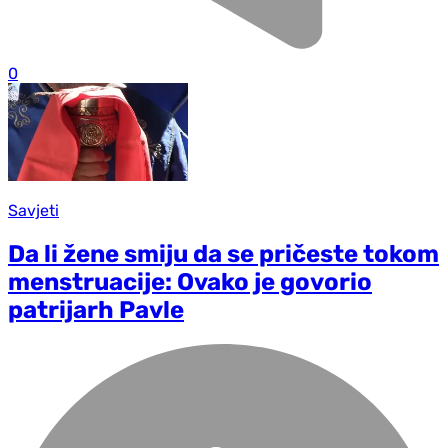
0
Savjeti
Da li žene smiju da se pričeste tokom
menstruacije: Ovako je govorio
patrijarh Pavle