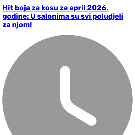
Hit boja za kosu za april 2026.
godine: U salonima su svi poludjeli
za njom!