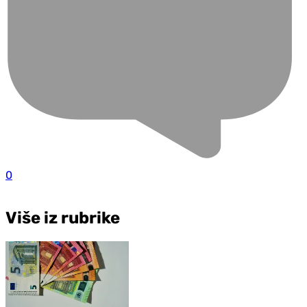
0
Više iz rubrike