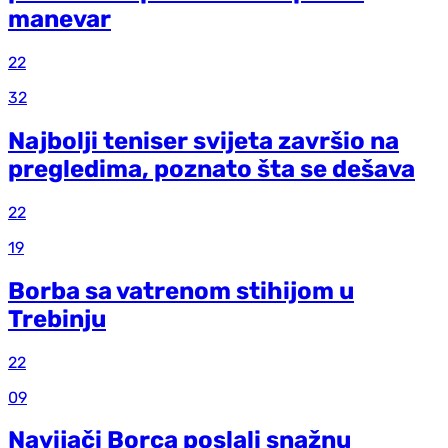
manevar
22
32
Najbolji teniser svijeta završio na
pregledima, poznato šta se dešava
22
19
Borba sa vatrenom stihijom u
Trebinju
22
09
Navijači Borca poslali snažnu