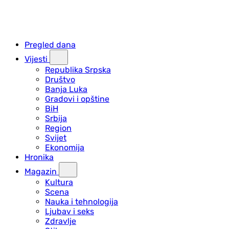
Pregled dana
Vijesti
Republika Srpska
Društvo
Banja Luka
Gradovi i opštine
BiH
Srbija
Region
Svijet
Ekonomija
Hronika
Magazin
Kultura
Scena
Nauka i tehnologija
Ljubav i seks
Zdravlje