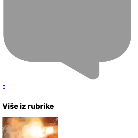
0
Više iz rubrike