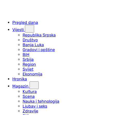
Pregled dana
Vijesti
Republika Srpska
Društvo
Banja Luka
Gradovi i opštine
BiH
Srbija
Region
Svijet
Ekonomija
Hronika
Magazin
Kultura
Scena
Nauka i tehnologija
Ljubav i seks
Zdravlje