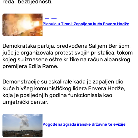
reda i bezbjednosti.
Region
Planulo u Tirani: Zapaljena kuća Envera Hodže
Demokratska partija, predvođena Salijem Berišom,
juče je organizovala protest svojih pristalica, tokom
kojeg su iznesene oštre kritike na račun albanskog
premijera Edija Rame.
Demonstracije su eskalirale kada je zapaljen dio
kuće bivšeg komunističkog lidera Envera Hodže,
koja je posljednjih godina funkcionisala kao
umjetnički centar.
Svijet
Pogođena zgrada iranske državne televizije