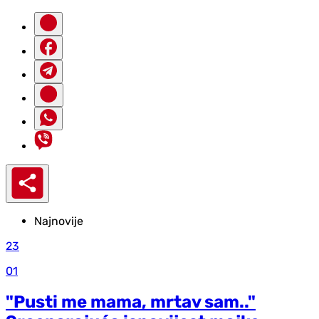
Najnovije
23
01
"Pusti me mama, mrtav sam.."