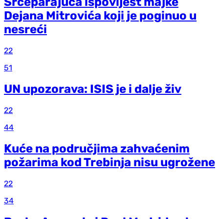
Srceparajuća ispovijest majke
Dejana Mitrovića koji je poginuo u
nesreći
22
51
UN upozorava: ISIS je i dalje živ
22
44
Kuće na područjima zahvaćenim
požarima kod Trebinja nisu ugrožene
22
34