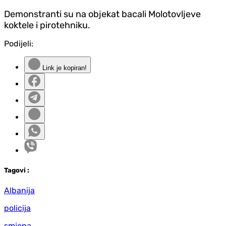
Demonstranti su na objekat bacali Molotovljeve
koktele i pirotehniku.
Podijeli:
Link je kopiran!
Tag
ovi
:
Albanija
policija
smjena