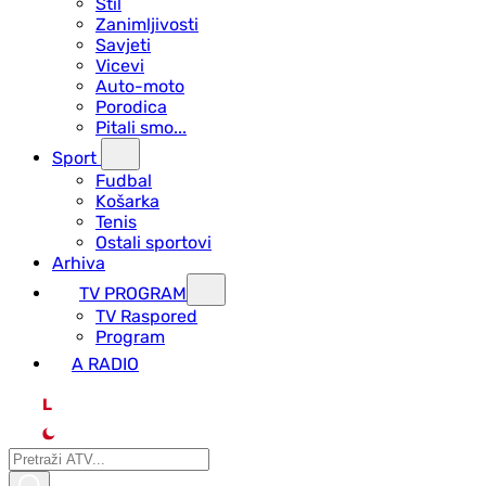
Stil
Zanimljivosti
Savjeti
Vicevi
Auto-moto
Porodica
Pitali smo...
Sport
Fudbal
Košarka
Tenis
Ostali sportovi
Arhiva
TV PROGRAM
ТV Raspored
Program
A RADIO
L