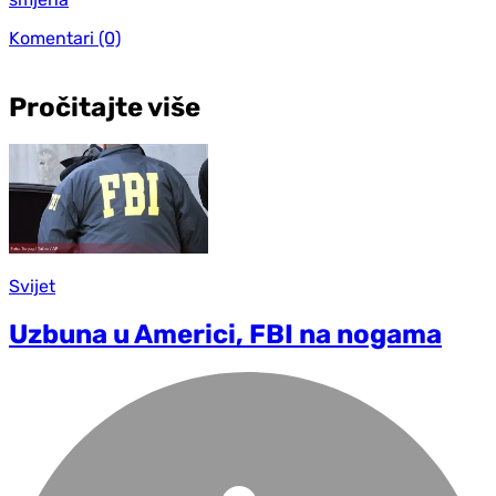
Komentari
(0)
Pročitajte više
Svijet
Uzbuna u Americi, FBI na nogama