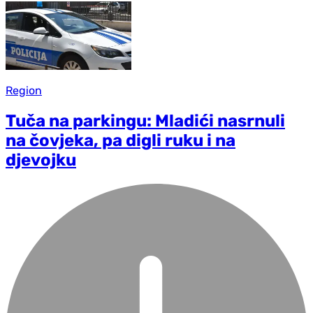
Region
Tuča na parkingu: Mladići nasrnuli
na čovjeka, pa digli ruku i na
djevojku