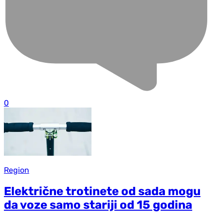
0
Region
Električne trotinete od sada mogu
da voze samo stariji od 15 godina