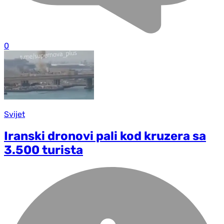
0
Svijet
Iranski dronovi pali kod kruzera sa
3.500 turista