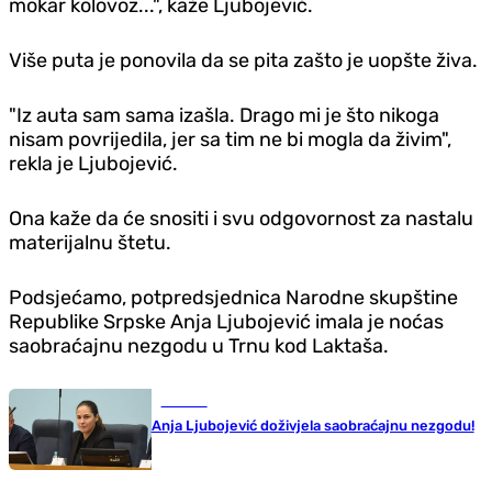
mokar kolovoz...", kaže Ljubojević.
Više puta je ponovila da se pita zašto je uopšte živa.
"Iz auta sam sama izašla. Drago mi je što nikoga
nisam povrijedila, jer sa tim ne bi mogla da živim",
rekla je Ljubojević.
Ona kaže da će snositi i svu odgovornost za nastalu
materijalnu štetu.
Podsjećamo, potpredsjednica Narodne skupštine
Republike Srpske Anja Ljubojević imala je noćas
saobraćajnu nezgodu u Trnu kod Laktaša.
Hronika
Anja Ljubojević doživjela saobraćajnu nezgodu!