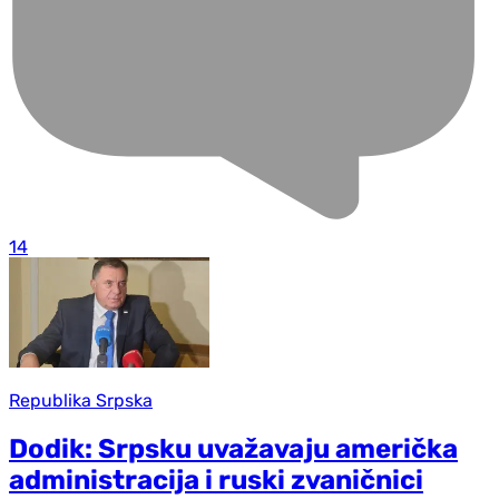
14
Republika Srpska
Dodik: Srpsku uvažavaju američka
administracija i ruski zvaničnici