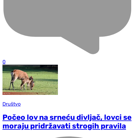
0
Društvo
Počeo lov na srneću divljač, lovci se
moraju pridržavati strogih pravila