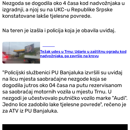
Nezgoda se dogodila oko 4 časa kod nadvožnjaka u
izgradnji, a njoj su na UKC-u Republike Srpske
konstatovane lakše tjelesne povrede.
Na teren je izašla i policija koja je obavila uviđaj.
Hronika
Težak udes u Trnu: Udario u zaštitnu ogradu kod
nadvožnjaka, pa završio na krovu
"Policijski službenici PU Banjaluka izvršili su uviđaj
na licu mjesta saobraćajne nezgode koja se
dogodila jutros oko 04 časa na putu rezervisanom
sa saobraćaj motornih vozila u mjestu Trnu. U
nezgodi je učestvovalo putničko vozilo marke "Audi".
Jedno lice zadobilo lake tjelesne povrede", rečeno je
za ATV iz PU Banjaluka.