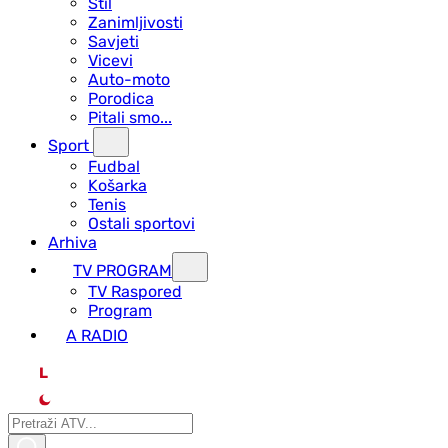
Stil
Zanimljivosti
Savjeti
Vicevi
Auto-moto
Porodica
Pitali smo...
Sport
Fudbal
Košarka
Tenis
Ostali sportovi
Arhiva
TV PROGRAM
ТV Raspored
Program
A RADIO
L