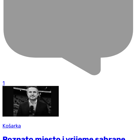
1
Košarka
Poznato mjesto i vrijeme sahrane