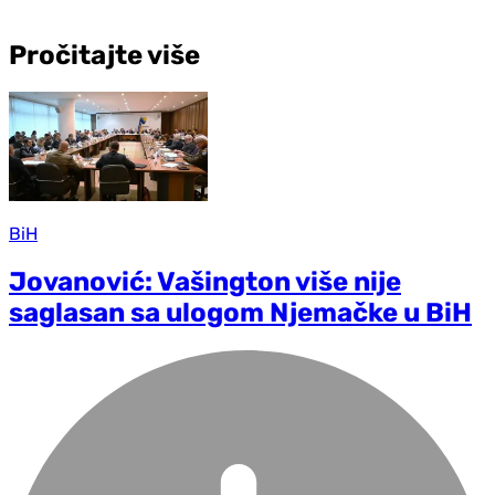
Pročitajte više
BiH
Jovanović: Vašington više nije
saglasan sa ulogom Njemačke u BiH