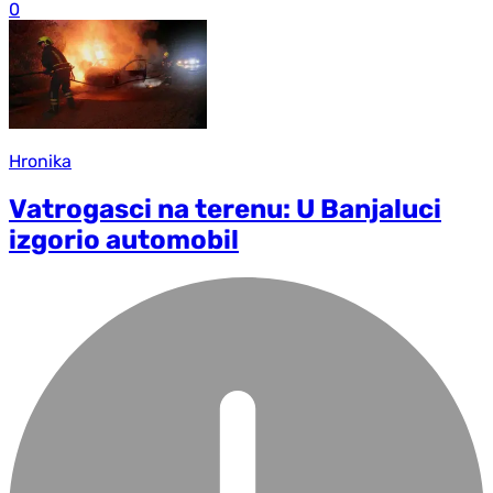
0
Hronika
Vatrogasci na terenu: U Banjaluci
izgorio automobil