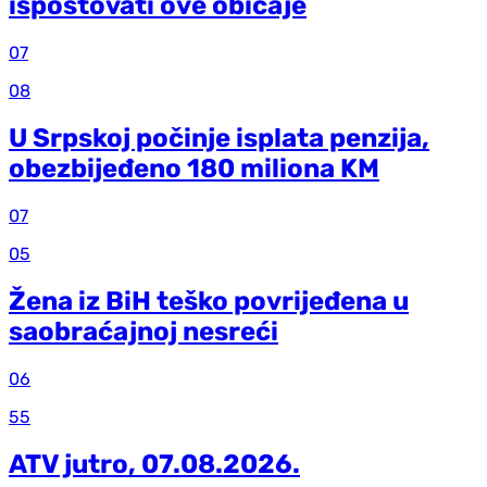
ispoštovati ove običaje
07
08
U Srpskoj počinje isplata penzija,
obezbijeđeno 180 miliona KM
07
05
Žena iz BiH teško povrijeđena u
saobraćajnoj nesreći
06
55
ATV jutro, 07.08.2026.