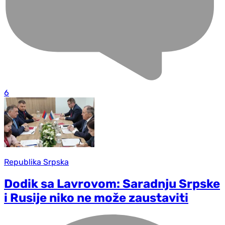
6
Republika Srpska
Dodik sa Lavrovom: Saradnju Srpske
i Rusije niko ne može zaustaviti