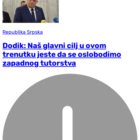
Republika Srpska
Dodik: Naš glavni cilj u ovom
trenutku jeste da se oslobodimo
zapadnog tutorstva