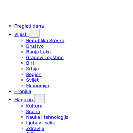
Pregled dana
Vijesti
Republika Srpska
Društvo
Banja Luka
Gradovi i opštine
BiH
Srbija
Region
Svijet
Ekonomija
Hronika
Magazin
Kultura
Scena
Nauka i tehnologija
Ljubav i seks
Zdravlje