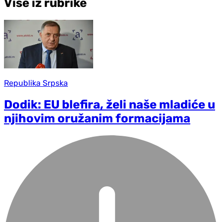
Više iz rubrike
Republika Srpska
Dodik: EU blefira, želi naše mladiće u
njihovim oružanim formacijama