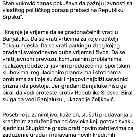
Stanivuković danas pokušava da pažnju javnosti sa
vlastitog političkog poraza prebaci na Republiku
Srpsku".
"Krajnje je vrijeme da se gradonačelnik vrati u
Banjaluku. Da se vrati vrtićima za koje roditelji
čekaju mjesta. Da se vrati parkingu zbog kojeg
građani svakodnevno gube vrijeme i živce. Da se
vrati javnom prevozu, komunalnim problemima,
realizaciji budžeta, javnim preduzećima, sportskim
klubovima, regulacionim planovima i stotinama
problema za koje su čak i njegovi najbliži saradnici
priznali da postoje. Jer građani Banjaluke nisu ga
birali da vodi proteste protiv Republike Srpske. Birali
su ga da vodi Banjaluku", ukazao je Zeljković.
Posebno je zanimljivo, kaže on, slušati predavanja o
kreditnim zaduženjima od čovjeka koji gotovo svaku
sjednicu Skupštine grada prati novim zahtjevima za
zaduženje grada ili najavama novih kreditnih