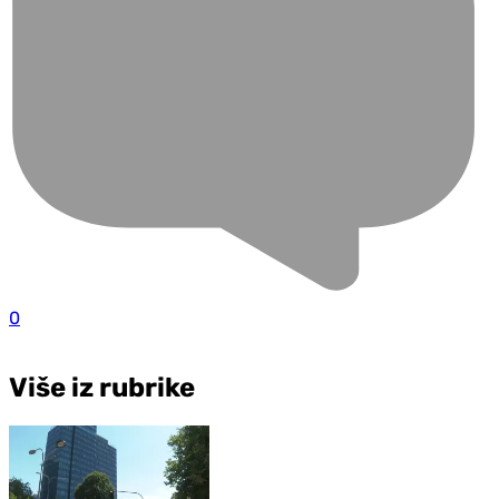
0
Više iz rubrike