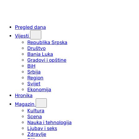
Pregled dana
Vijesti
Republika Srpska
Društvo
Banja Luka
Gradovi i opštine
BiH
Srbija
Region
Svijet
Ekonomija
Hronika
Magazin
Kultura
Scena
Nauka i tehnologija
Ljubav i seks
Zdravlje