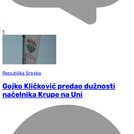
1
Republika Srpska
Gojko Kličković predao dužnosti
načelnika Krupe na Uni