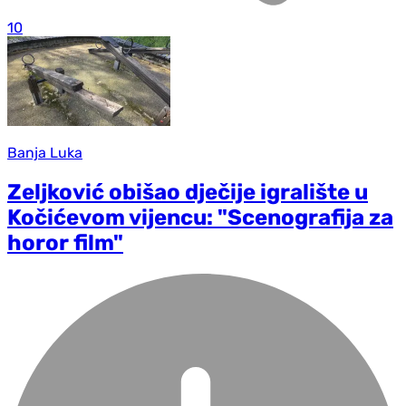
10
Banja Luka
Zeljković obišao dječije igralište u
Kočićevom vijencu: "Scenografija za
horor film"