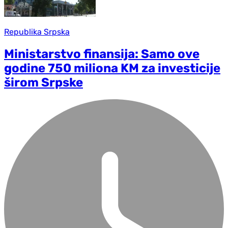
Republika Srpska
Ministarstvo finansija: Samo ove
godine 750 miliona KM za investicije
širom Srpske