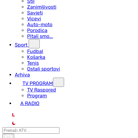
Stil
Zanimljivosti
Savjeti
Vicevi
Auto-moto
Porodica
Pitali smo...
Sport
Fudbal
Košarka
Tenis
Ostali sportovi
Arhiva
TV PROGRAM
ТV Raspored
Program
A RADIO
L