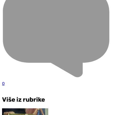
0
Više iz rubrike