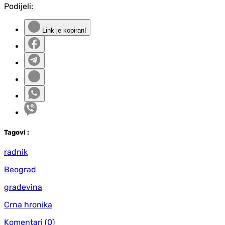
Podijeli:
Link je kopiran!
Tag
ovi
:
radnik
Beograd
građevina
Crna hronika
Komentari
(0)