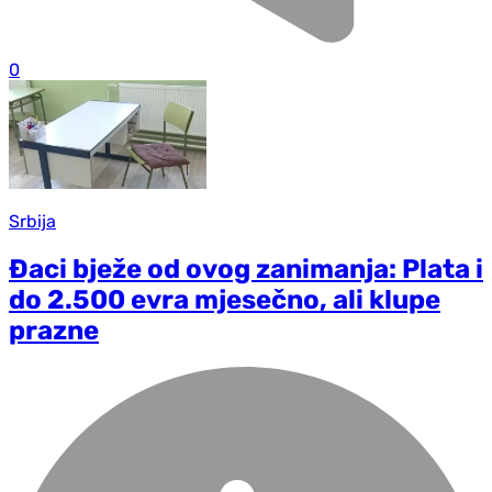
0
Srbija
Đaci bježe od ovog zanimanja: Plata i
do 2.500 evra mjesečno, ali klupe
prazne