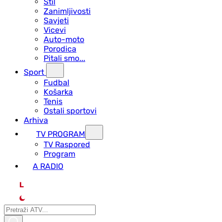
Stil
Zanimljivosti
Savjeti
Vicevi
Auto-moto
Porodica
Pitali smo...
Sport
Fudbal
Košarka
Tenis
Ostali sportovi
Arhiva
TV PROGRAM
ТV Raspored
Program
A RADIO
L