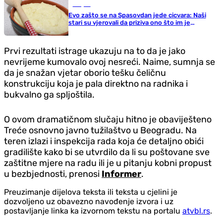
Savjeti
Evo zašto se na Spasovdan jede cicvara: Naši
stari su vjerovali da priziva ono što im je
najvažnije
Prvi rezultati istrage ukazuju na to da je jako
nevrijeme kumovalo ovoj nesreći. Naime, sumnja se
da je snažan vjetar oborio tešku čeličnu
konstrukciju koja je pala direktno na radnika i
bukvalno ga spljoštila.
O ovom dramatičnom slučaju hitno je obaviješteno
Treće osnovno javno tužilaštvo u Beogradu. Na
teren izlazi i inspekcija rada koja će detaljno obići
gradilište kako bi se utvrdilo da li su poštovane sve
zaštitne mjere na radu ili je u pitanju kobni propust
u bezbjednosti, prenosi
Informer
.
Preuzimanje dijelova teksta ili teksta u cjelini je
dozvoljeno uz obavezno navođenje izvora i uz
postavljanje linka ka izvornom tekstu na portalu
atvbl.rs
.