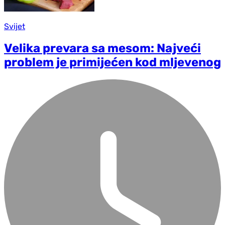
Svijet
Velika prevara sa mesom: Najveći
problem je primijećen kod mljevenog