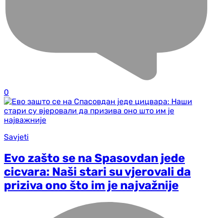
0
Savjeti
Evo zašto se na Spasovdan jede
cicvara: Naši stari su vjerovali da
priziva ono što im je najvažnije