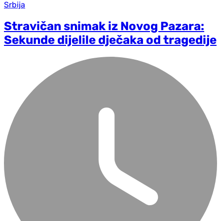
Srbija
Stravičan snimak iz Novog Pazara:
Sekunde dijelile dječaka od tragedije