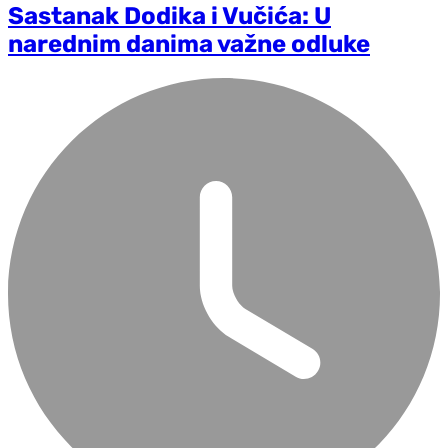
Sastanak Dodika i Vučića: U
narednim danima važne odluke