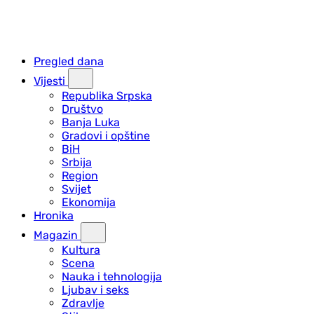
Pregled dana
Vijesti
Republika Srpska
Društvo
Banja Luka
Gradovi i opštine
BiH
Srbija
Region
Svijet
Ekonomija
Hronika
Magazin
Kultura
Scena
Nauka i tehnologija
Ljubav i seks
Zdravlje