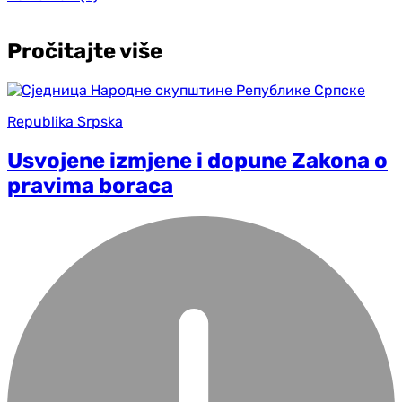
Pročitajte više
Republika Srpska
Usvojene izmjene i dopune Zakona o
pravima boraca