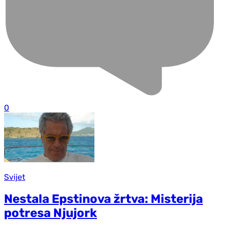
0
Svijet
Nestala Epstinova žrtva: Misterija
potresa Njujork