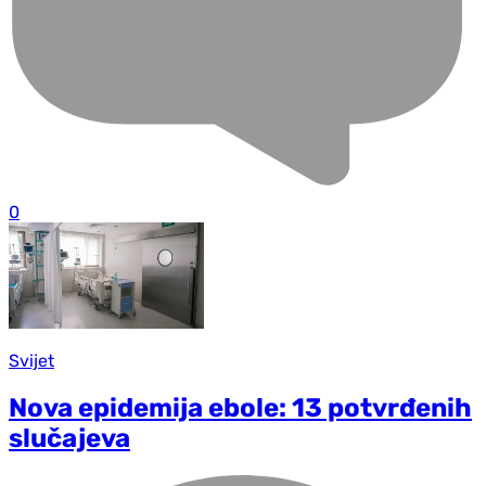
0
Svijet
Nova epidemija ebole: 13 potvrđenih
slučajeva