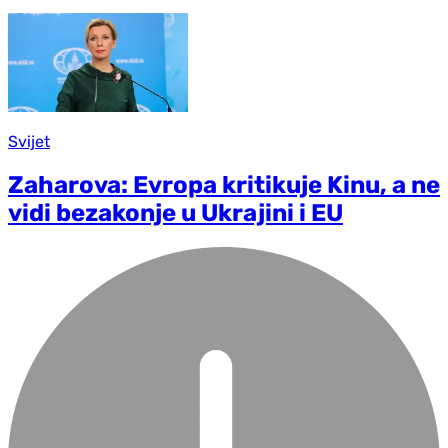
Svijet
Zaharova: Evropa kritikuje Kinu, a ne
vidi bezakonje u Ukrajini i EU