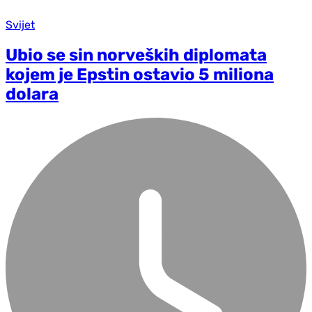
Svijet
Ubio se sin norveških diplomata
kojem je Epstin ostavio 5 miliona
dolara