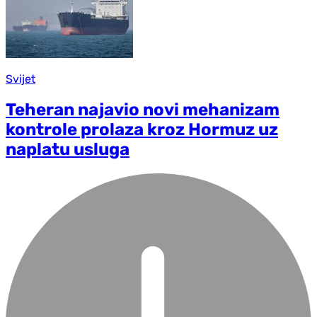
Svijet
Teheran najavio novi mehanizam
kontrole prolaza kroz Hormuz uz
naplatu usluga