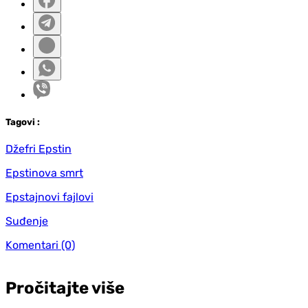
Tag
ovi
:
Džefri Epstin
Epstinova smrt
Epstajnovi fajlovi
Suđenje
Komentari
(0)
Pročitajte više