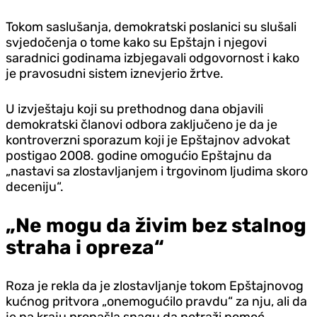
Tokom saslušanja, demokratski poslanici su slušali
svjedočenja o tome kako su Epštajn i njegovi
saradnici godinama izbjegavali odgovornost i kako
je pravosudni sistem iznevjerio žrtve.
U izvještaju koji su prethodnog dana objavili
demokratski članovi odbora zaključeno je da je
kontroverzni sporazum koji je Epštajnov advokat
postigao 2008. godine omogućio Epštajnu da
„nastavi sa zlostavljanjem i trgovinom ljudima skoro
deceniju“.
„Ne mogu da živim bez stalnog
straha i opreza“
Roza je rekla da je zlostavljanje tokom Epštajnovog
kućnog pritvora „onemogućilo pravdu“ za nju, ali da
je na kraju pronašla snagu da potraži pomoć.