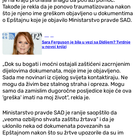
Takođe je rekla da je ponovo traumatizovana nakon
što je njeno ime greškom objavljeno u dokumentima
o Epštajnu koje je objavilo Ministarstvo pravde SAD.
Svijet
Sara Ferguson je bila u vezi sa Didijem? Tvrdnje
u novoj knjizi
„Dok su bogati i moćni ostajali zaštićeni zacrnjenim
dijelovima dokumenata, moje ime je objavljeno.
Sada me novinari iz cijelog svijeta kontaktiraju. Ne
mogu da živim bez stalnog straha i opreza. Mogu
samo da zamislim dugoročne posljedice koje će ova
'greška' imati na moj život“, rekla je.
Ministarstvo pravde SAD je ranije saopštilo da
„veoma ozbiljno shvata zaštitu žrtava“ i da je
uklonilo neka od dokumenata povezanih sa
Epštajnom nakon što su žrtve upozorile da su im