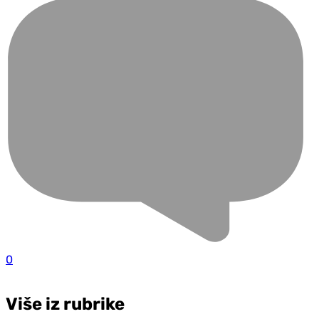
0
Više iz rubrike