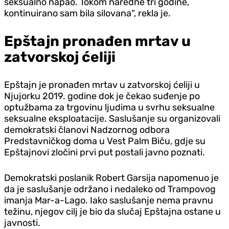
seksualno napao. Tokom naredne tri godine,
kontinuirano sam bila silovana“, rekla je.
Epštajn pronađen mrtav u
zatvorskoj ćeliji
Epštajn je pronađen mrtav u zatvorskoj ćeliji u
Njujorku 2019. godine dok je čekao suđenje po
optužbama za trgovinu ljudima u svrhu seksualne
seksualne eksploatacije. Saslušanje su organizovali
demokratski članovi Nadzornog odbora
Predstavničkog doma u Vest Palm Biču, gdje su
Epštajnovi zločini prvi put postali javno poznati.
Demokratski poslanik Robert Garsija napomenuo je
da je saslušanje održano i nedaleko od Trampovog
imanja Mar-a-Lago. Iako saslušanje nema pravnu
težinu, njegov cilj je bio da slučaj Epštajna ostane u
javnosti.