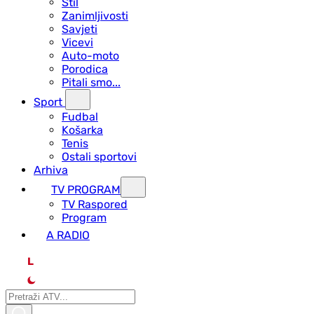
Stil
Zanimljivosti
Savjeti
Vicevi
Auto-moto
Porodica
Pitali smo...
Sport
Fudbal
Košarka
Tenis
Ostali sportovi
Arhiva
TV PROGRAM
ТV Raspored
Program
A RADIO
L