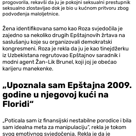
progovorila, rekavši da ju je pokojni seksualni prestupnik
seksualno zlostavljao dok je bio u kućnom pritvoru zbog
podvođenja maloljetnice.
Žena identifikovana samo kao Roza svjedočila je
zajedno sa nekoliko drugih Epštajnovih žrtava na
saslušanju koje su organizovali demokratski
kongresmeni. Roza je rekla da ju je kao tinejdžerku
iz Uzbekistana regrutovao Epštajnov saradnik i
modni agent Žan-Lik Brunel, koji joj je obećao
karijeru manekenke.
„Upoznala sam Epštajna 2009.
godine u njegovoj kući na
Floridi“
„Poticala sam iz finansijski nestabilne porodice i bila
sam idealna meta za manipulaciju“, rekla je tokom
svog emotivnog svjedočenja. Rekla je da je