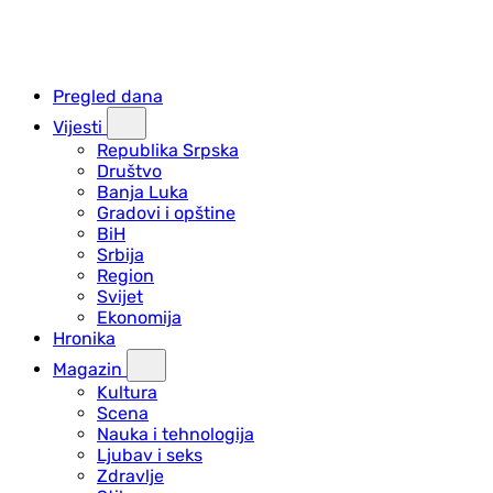
Pregled dana
Vijesti
Republika Srpska
Društvo
Banja Luka
Gradovi i opštine
BiH
Srbija
Region
Svijet
Ekonomija
Hronika
Magazin
Kultura
Scena
Nauka i tehnologija
Ljubav i seks
Zdravlje