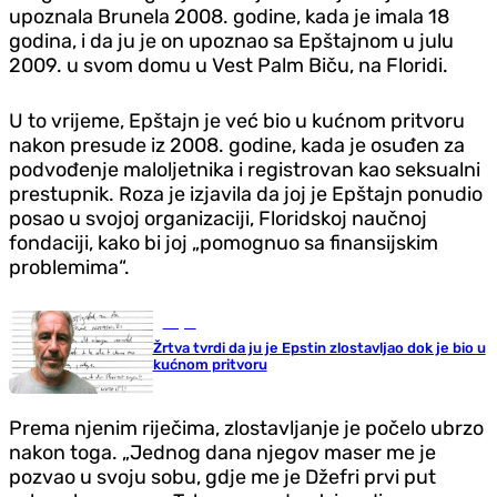
upoznala Brunela 2008. godine, kada je imala 18
godina, i da ju je on upoznao sa Epštajnom u julu
2009. u svom domu u Vest Palm Biču, na Floridi.
U to vrijeme, Epštajn je već bio u kućnom pritvoru
nakon presude iz 2008. godine, kada je osuđen za
podvođenje maloljetnika i registrovan kao seksualni
prestupnik. Roza je izjavila da joj je Epštajn ponudio
posao u svojoj organizaciji, Floridskoj naučnoj
fondaciji, kako bi joj „pomognuo sa finansijskim
problemima“.
Svijet
Žrtva tvrdi da ju je Epstin zlostavljao dok je bio u
kućnom pritvoru
Prema njenim riječima, zlostavljanje je počelo ubrzo
nakon toga. „Jednog dana njegov maser me je
pozvao u svoju sobu, gdje me je Džefri prvi put