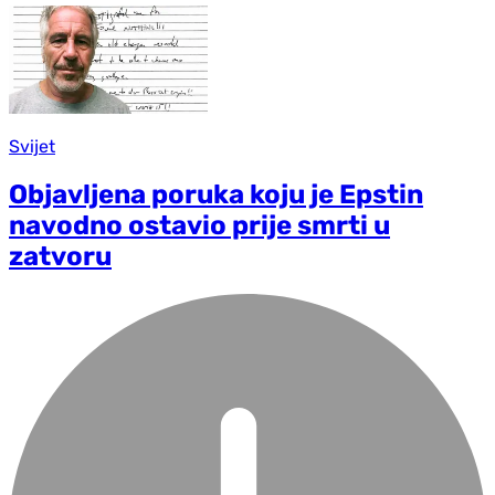
Svijet
Objavljena poruka koju je Epstin
navodno ostavio prije smrti u
zatvoru