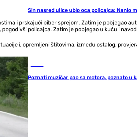
Sin nasred ulice ubio oca policajca: Nanio
ostima i prskajući biber sprejom. Zatim je pobjegao aut
or, pogodivši policajca. Zatim je pobjegao u kuću i navo
tuacije i, opremljeni štitovima, između ostalog, provjer
Scena
Poznati muzičar pao sa motora, poznato u 