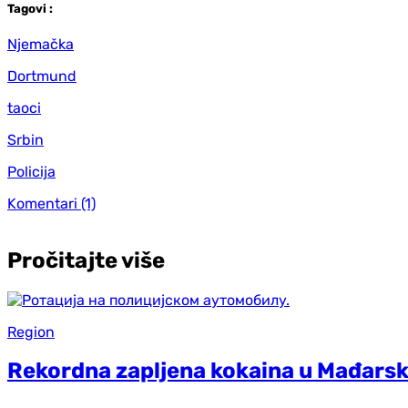
Tag
ovi
:
Njemačka
Dortmund
taoci
Srbin
Policija
Komentari
(1)
Pročitajte više
Region
Rekordna zapljena kokaina u Mađarsk