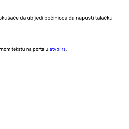
okušaće da ubijedi počinioca da napusti talačku
vornom tekstu na portalu
atvbl.rs
.