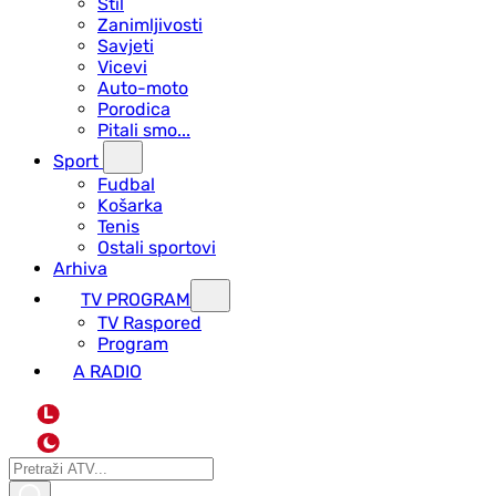
Stil
Zanimljivosti
Savjeti
Vicevi
Auto-moto
Porodica
Pitali smo...
Sport
Fudbal
Košarka
Tenis
Ostali sportovi
Arhiva
TV PROGRAM
ТV Raspored
Program
A RADIO
L