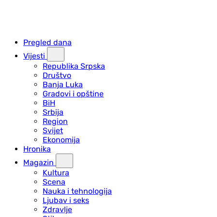
Pregled dana
Vijesti
Republika Srpska
Društvo
Banja Luka
Gradovi i opštine
BiH
Srbija
Region
Svijet
Ekonomija
Hronika
Magazin
Kultura
Scena
Nauka i tehnologija
Ljubav i seks
Zdravlje