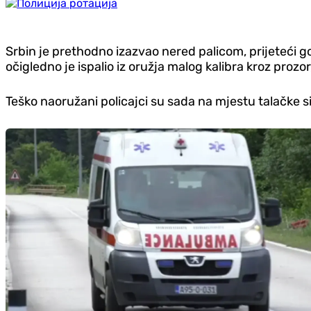
Srbin je prethodno izazvao nered palicom, prijeteći g
očigledno je ispalio iz oružja malog kalibra kroz proz
Teško naoružani policajci su sada na mjestu talačke si