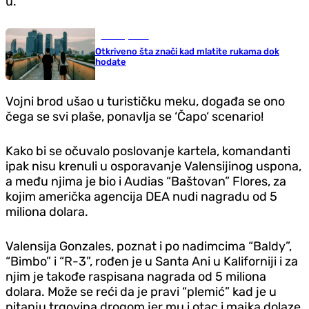
u.
Zanimljivosti
Otkriveno šta znači kad mlatite rukama dok
hodate
Vojni brod ušao u turističku meku, događa se ono
čega se svi plaše, ponavlja se ‘Čapo‘ scenario!
Kako bi se očuvalo poslovanje kartela, komandanti
ipak nisu krenuli u osporavanje Valensijinog uspona,
a među njima je bio i Audias “Baštovan” Flores, za
kojim američka agencija DEA nudi nagradu od 5
miliona dolara.
Valensija Gonzales, poznat i po nadimcima “Baldy”,
“Bimbo” i “R-3”, rođen je u Santa Ani u Kaliforniji i za
njim je takođe raspisana nagrada od 5 miliona
dolara. Može se reći da je pravi “plemić” kad je u
pitanju trgovina drogom jer mu i otac i majka dolaze