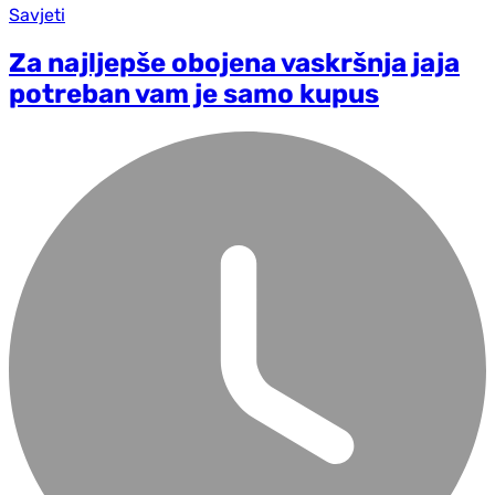
Savjeti
Za najljepše obojena vaskršnja jaja
potreban vam je samo kupus