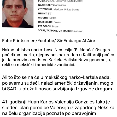
Foto:
Printscreen/Youtube/ SinEmbargo Al Aire
Nakon ubistva narko-bosa Nemesija “El Menča” Osegere
početkom marta, njegov posinak rođen u Kaliforniji počeo
je da preuzima vođstvo Kartela Halisko Nova generacija,
rekli su meksički i američki zvaničnici.
Ali to što se na čelu meksičkog narko-kartela sada,
po svemu sudeći, nalazi američki državljanin, moglo
bi SAD-u otežati posao suzbijanja trgovine drogom.
41-godišnji Huan Karlos Valensija Gonzales tako je
sljedeći član porodice Valensija iz zapadnog Meksika
na čelu organizacije poznate po paravojnim