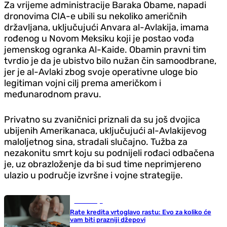
Za vrijeme administracije Baraka Obame, napadi
dronovima CIA-e ubili su nekoliko američnih
državljana, uključujući Anvara al-Avlakija, imama
rođenog u Novom Meksiku koji je postao vođa
jemenskog ogranka Al-Kaide. Obamin pravni tim
tvrdio je da je ubistvo bilo nužan čin samoodbrane,
jer je al-Avlaki zbog svoje operativne uloge bio
legitiman vojni cilj prema američkom i
međunarodnom pravu.
Privatno su zvaničnici priznali da su još dvojica
ubijenih Amerikanaca, uključujući al-Avlakijevog
maloljetnog sina, stradali slučajno. Tužba za
nezakonitu smrt koju su podnijeli rođaci odbačena
je, uz obrazloženje da bi sud time neprimjereno
ulazio u područje izvršne i vojne strategije.
Ekonomija
Rate kredita vrtoglavo rastu: Evo za koliko će
vam biti prazniji džepovi