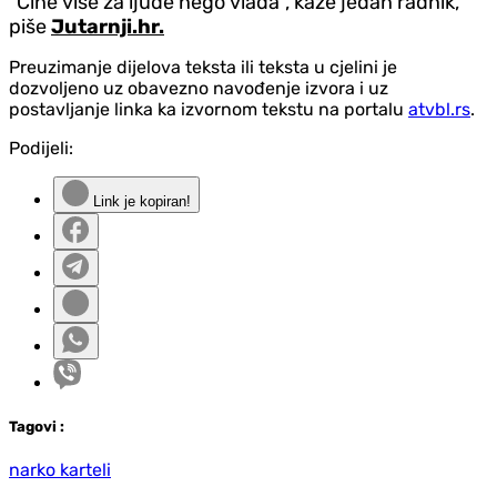
“Čine više za ljude nego vlada”, kaže jedan radnik,
piše
Jutarnji.hr.
Preuzimanje dijelova teksta ili teksta u cjelini je
dozvoljeno uz obavezno navođenje izvora i uz
postavljanje linka ka izvornom tekstu na portalu
atvbl.rs
.
Podijeli:
Link je kopiran!
Tag
ovi
:
narko karteli