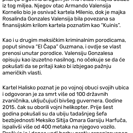
iz tog miljea. Njegov otac Armando Valensija
Kornelio bio je osnivač kartela Milenio, dok je majka
Rosalinda Gonzales Valensija bila povezana sa
finansijskim krilom kartela poznatim kao “Kuinis”.
Kao i u drugim meksičkim kriminalnim porodicama,
poput sinova “El Čapa” Guzmana, i ovdje se vlast
prenosi unutar porodice. Valensiju Gonzalesa
opisuju kao izuzetno nasilnog, no očekuje se da će
pokušati da se pritaji kako bi izbjegao pažnju
američkih vlasti.
Kartel Halisko poznat je po vojnoj obuci svojih ubica
i odgovoran je za smrt više od 100 državnih
zvaničnika, uključujući bivšeg guvernera. Godine
2015. čak su oborili vojni helikopter. Prije šest
godina pokušali su da ubiju tadašnjeg šefa
bezbjednosti Meksiko Sitija Omara Garsiju Harfuča,
ispalivši više od 400 metaka na njegovo vozilo.