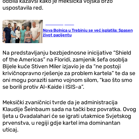
odbila kazavši kako je meksička vojska brzo
uspostavila red.
Gradovi i opštine
Nova Bolnica u Trebinju se već isplatila: Spasen
život pacijentu
Na predstavljanju bezbjednosne inicijative “Shield
of the Americas” na Floridi, zamjenik šefa osoblja
Bijele kuće Stiven Miler izjavio je da “ne postoji
krivičnopravno rješenje za problem kartela” te da se
oni mogu poraziti samo vojnom silom, “kao što smo
se borili protiv Al-Kaide i ISIS-a”.
Meksički zvaničnici tvrde da je administracija
Klaudije Šeinbaum sada na tački bez povratka. Ovog
ljeta u Gvadalahari će se igrati utakmice Svjetskog
prvenstva, u regiji gdje kartel ima dominantan
uticaj.