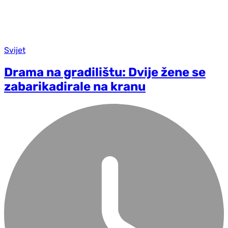
Svijet
Drama na gradilištu: Dvije žene se
zabarikadirale na kranu