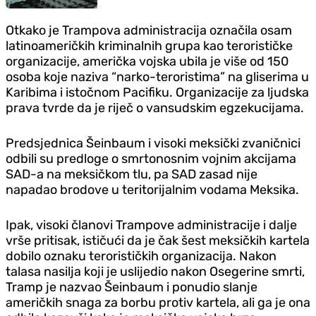
Otkako je Trampova administracija označila osam
latinoameričkih kriminalnih grupa kao terorističke
organizacije, američka vojska ubila je više od 150
osoba koje naziva “narko-teroristima” na gliserima u
Karibima i istočnom Pacifiku. Organizacije za ljudska
prava tvrde da je riječ o vansudskim egzekucijama.
Predsjednica Šeinbaum i visoki meksički zvaničnici
odbili su predloge o smrtonosnim vojnim akcijama
SAD-a na meksičkom tlu, pa SAD zasad nije
napadao brodove u teritorijalnim vodama Meksika.
Ipak, visoki članovi Trampove administracije i dalje
vrše pritisak, ističući da je čak šest meksičkih kartela
dobilo oznaku terorističkih organizacija. Nakon
talasa nasilja koji je uslijedio nakon Osegerine smrti,
Tramp je nazvao Šeinbaum i ponudio slanje
američkih snaga za borbu protiv kartela, ali ga je ona