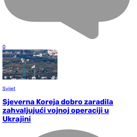
0
Svijet
Sjeverna Koreja dobro zaradila
zahvaljujući vojnoj operaciji u
Ukrajini