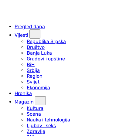
Pregled dana
Vijesti
Republika Srpska
Društvo
Banja Luka
Gradovi i opštine
BiH
Srbija
Region
Svijet
Ekonomija
Hronika
Magazin
Kultura
Scena
Nauka i tehnologija
Ljubav i seks
Zdravlje