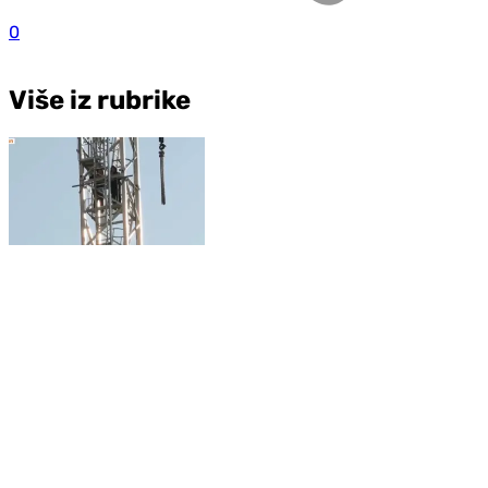
0
Više iz rubrike