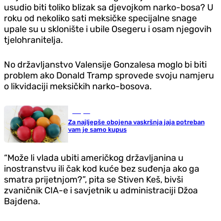
usudio biti toliko blizak sa djevojkom narko-bosa? U
roku od nekoliko sati meksičke specijalne snage
upale su u sklonište i ubile Osegeru i osam njegovih
tjelohranitelja.
No državljanstvo Valensije Gonzalesa moglo bi biti
problem ako Donald Tramp sprovede svoju namjeru
o likvidaciji meksičkih narko-bosova.
Savjeti
Za najljepše obojena vaskršnja jaja potreban
vam je samo kupus
“Može li vlada ubiti američkog državljanina u
inostranstvu ili čak kod kuće bez suđenja ako ga
smatra prijetnjom?”, pita se Stiven Keš, bivši
zvaničnik CIA-e i savjetnik u administraciji Džoa
Bajdena.