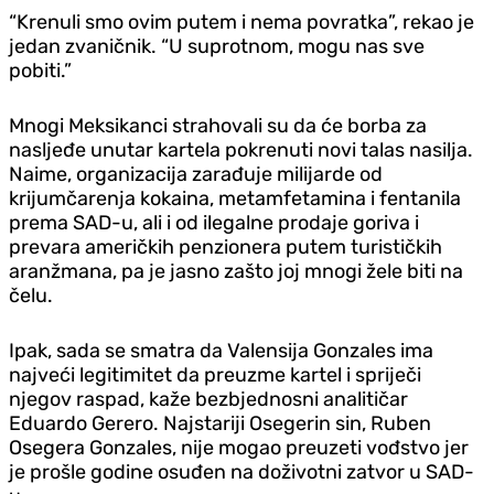
“Krenuli smo ovim putem i nema povratka”, rekao je
jedan zvaničnik. “U suprotnom, mogu nas sve
pobiti.”
Mnogi Meksikanci strahovali su da će borba za
nasljeđe unutar kartela pokrenuti novi talas nasilja.
Naime, organizacija zarađuje milijarde od
krijumčarenja kokaina, metamfetamina i fentanila
prema SAD-u, ali i od ilegalne prodaje goriva i
prevara američkih penzionera putem turističkih
aranžmana, pa je jasno zašto joj mnogi žele biti na
čelu.
Ipak, sada se smatra da Valensija Gonzales ima
najveći legitimitet da preuzme kartel i spriječi
njegov raspad, kaže bezbjednosni analitičar
Eduardo Gerero. Najstariji Osegerin sin, Ruben
Osegera Gonzales, nije mogao preuzeti vođstvo jer
je prošle godine osuđen na doživotni zatvor u SAD-