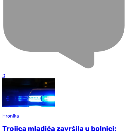
0
Hronika
Trojica mladića završila u bolnici: