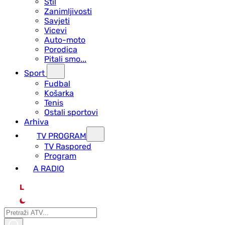
Stil
Zanimljivosti
Savjeti
Vicevi
Auto-moto
Porodica
Pitali smo...
Sport
Fudbal
Košarka
Tenis
Ostali sportovi
Arhiva
TV PROGRAM
ТV Raspored
Program
A RADIO
L