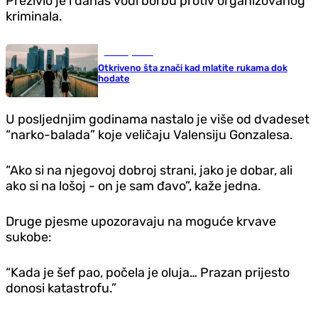
Preživio je i danas vodi borbu protiv organizovanog
kriminala.
Zanimljivosti
Otkriveno šta znači kad mlatite rukama dok
hodate
U posljednjim godinama nastalo je više od dvadeset
“narko-balada” koje veličaju Valensiju Gonzalesa.
“Ako si na njegovoj dobroj strani, jako je dobar, ali
ako si na lošoj - on je sam đavo”, kaže jedna.
Druge pjesme upozoravaju na moguće krvave
sukobe:
“Kada je šef pao, počela je oluja… Prazan prijesto
donosi katastrofu.”