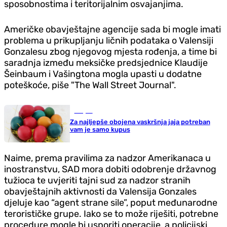
sposobnostima i teritorijalnim osvajanjima.
Američke obavještajne agencije sada bi mogle imati
problema u prikupljanju ličnih podataka o Valensiji
Gonzalesu zbog njegovog mjesta rođenja, a time bi
saradnja između meksičke predsjednice Klaudije
Šeinbaum i Vašingtona mogla upasti u dodatne
poteškoće, piše "The Wall Street Journal".
Savjeti
Za najljepše obojena vaskršnja jaja potreban
vam je samo kupus
Naime, prema pravilima za nadzor Amerikanaca u
inostranstvu, SAD mora dobiti odobrenje državnog
tužioca te uvjeriti tajni sud za nadzor stranih
obavještajnih aktivnosti da Valensija Gonzales
djeluje kao “agent strane sile”, poput međunarodne
terorističke grupe. Iako se to može riješiti, potrebne
procedure mogle bi usporiti operacije, a policijski