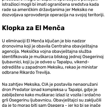
istražioci mogli bi imati ograničena sredstva kada
rade sa američkim državljanima jer Meksiko ne
dozvoljava sprovođenje operacija na svojoj teritoriji.
Klopka za El Menča
U eliminaciji El Menča ključan je bio nadzor
dronovima koji je obavila Centralna obavještajna
agencija. Meksička vojna obavještajna služba
identifikovala je muškarca bliskog jednoj Osegerinoj
ljubavnici, koji ju je odveo u Tapalpu, vikend-
odredište u zapadnom Meksiku, rekao je ministar
odbrane Rikardo Trevilja.
Na zahtjev Meksika, CIA je postavila nenaoružani
dron Predator iznad kompleksa u Tapalpi, gdje je
zabilježeno kako muškarac izlazi iz vozila i srdačno
grli Osegerinu ljubavnicu. Obavještajci su zaključili
da je to morao biti sam Osegera - jer ko bi se inače