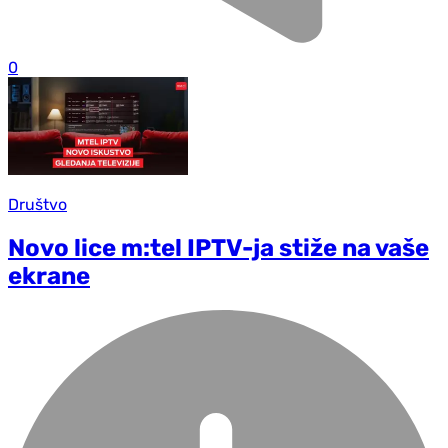
0
Društvo
Novo lice m:tel IPTV-ja stiže na vaše
ekrane