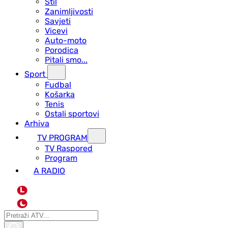
Stil
Zanimljivosti
Savjeti
Vicevi
Auto-moto
Porodica
Pitali smo...
Sport
Fudbal
Košarka
Tenis
Ostali sportovi
Arhiva
TV PROGRAM
ТV Raspored
Program
A RADIO
L