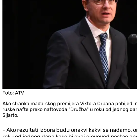
Foto:
ATV
Ako stranka mađarskog premijera Viktora Orbana pobijedi n
ruske nafte preko naftovoda "Družba" u roku od jednog dana 
Sijarto.
- Ako rezultati izbora budu onakvi kakvi se nadamo, ond
roku od jednog dana kako bi ovaj cjevovod postao ope