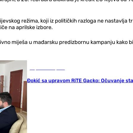
jevskog režima, koji iz političkih razloga ne nastavlja 
iče na aprilske izbore.
aktivno miješa u mađarsku predizbornu kampanju kako bi
Republika Srpska
Đokić sa upravom RiTE Gacko: Očuvanje stabi