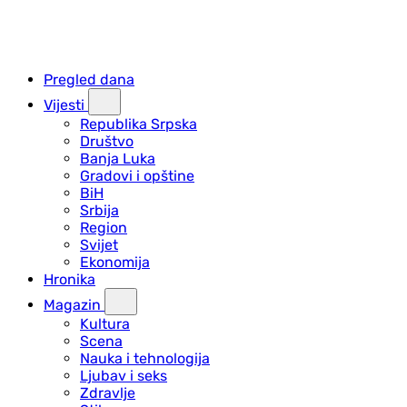
Pregled dana
Vijesti
Republika Srpska
Društvo
Banja Luka
Gradovi i opštine
BiH
Srbija
Region
Svijet
Ekonomija
Hronika
Magazin
Kultura
Scena
Nauka i tehnologija
Ljubav i seks
Zdravlje