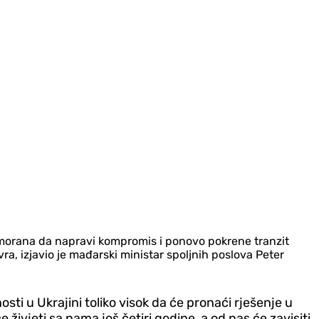
imorana da napravi kompromis i ponovo pokrene tranzit
a, izjavio je mađarski ministar spoljnih poslova Peter
sti u Ukrajini toliko visok da će pronaći rješenje u
vjeti sa nama još četiri godine, a od nas će zavisiti