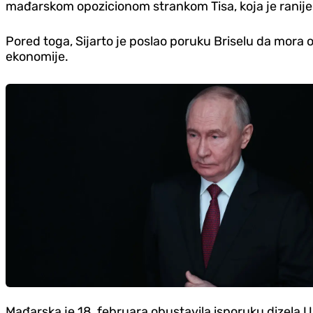
mađarskom opozicionom strankom Tisa, koja je ranije 
Pored toga, Sijarto je poslao poruku Briselu da mora 
ekonomije.
Mađarska je 18. februara obustavila isporuku dizela Ukr