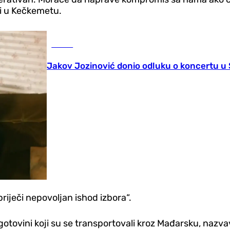
eći u Kečkemetu.
Scena
Jakov Jozinović donio odluku o koncertu 
riječi nepovoljan ishod izbora“.
u gotovini koji su se transportovali kroz Mađarsku, nazv