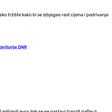
 tržište kako bi se izbjegao rast cijena i podrivanje
teritorije DNR
 milijardi evra dok se ne nastavi tranzit nafte iz