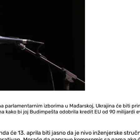
a parlamentarnim izborima u Mađarskoj, Ukrajina će biti pr
kako bi joj Budimpešta odobrila kredit EU od 90 milijardi evr
a će 13. aprila biti jasno da je nivo inženjerske stručno
rativan. Moraće da naprave kompromis sa nama ako će ži