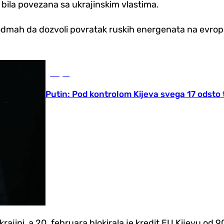
bila povezana sa ukrajinskim vlastima.
odmah da dozvoli povratak ruskih energenata na evropsko
Svijet
Putin: Pod kontrolom Kijeva svega 17 odsto 
ajini, a 20. februara blokirala je kredit EU Kijevu od 90