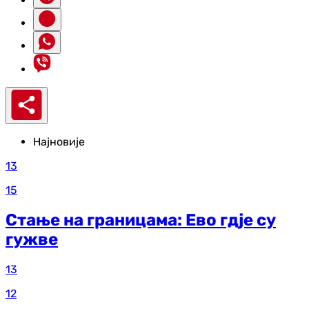
Најновије
13
15
Стање на границама: Ево гдје су
гужве
13
12