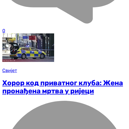
0
Свијет
Хорор код приватног клуба: Жена
пронађена мртва у ријеци