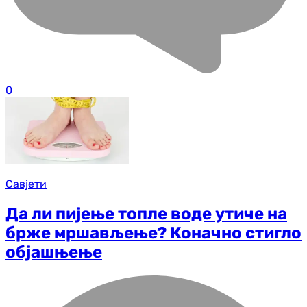
0
Савјети
Да ли пијење топле воде утиче на
брже мршављење? Коначно стигло
објашњење