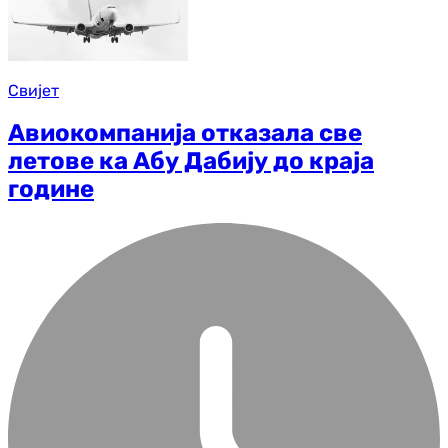
Свијет
Авиокомпанија отказала све
летове ка Абу Дабију до краја
године