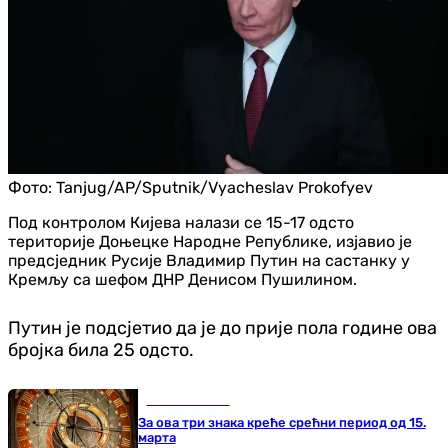
Фото:
Tanjug/AP/Sputnik/Vyacheslav Prokofyev
Под контролом Кијева налази се 15-17 одсто
територије Доњецке Народне Републике, изјавио је
предсједник Русије Владимир Путин на састанку у
Кремљу са шефом ДНР Денисом Пушилином.
Путин је подсјетио да је до прије пола године ова
бројка била 25 одсто.
Занимљивости
За ова три знака креће срећни период од 15.
марта