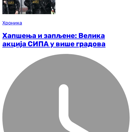
Хроника
Хапшења и запљене: Велика
акција СИПА у више градова