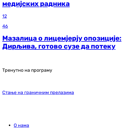
медијских радника
12
46
Мазалица о лицемјерју опозиције:
Дирљива, готово сузе да потеку
Тренутно на програму
Стање на граничним прелазима
О нама