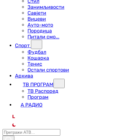
Стил
Занимљивости
Савјети
Вицеви
Ауто-мото
Породица
Питали смо...
Спорт
Фудбал
Кошарка
Тенис
Остали спортови
Архива
ТВ ПРОГРАМ
ТВ Распоред
Програм
А РАДИО
L