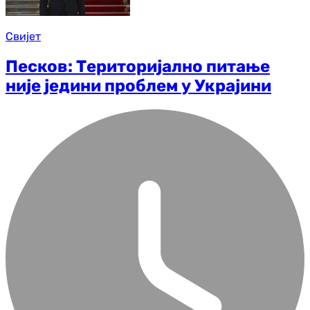
Свијет
Песков: Територијално питање
није једини проблем у Украјини