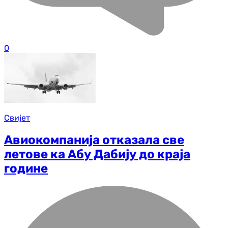
0
Свијет
Авиокомпанија отказала све
летове ка Абу Дабију до краја
године