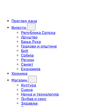
Преглед дана
Вијести
Република Српска
Друштво
Бања Лука
Градови и општине
БиХ
Србија
Регион
Свијет
Економија
Хроника
Магазин
Култура
Сцена
Наука и технологија
Љубав и секс
Здравље