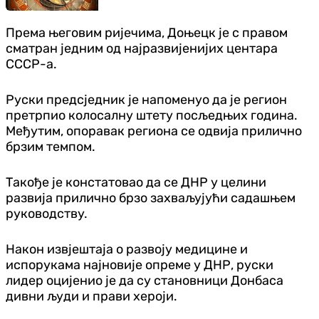
Према његовим ријечима, Доњецк је с правом
сматран једним од најразвијенијих центара
СССР-а.
Руски предсједник је напоменуо да је регион
претрпио колосалну штету посљедњих година.
Међутим, опоравак региона се одвија прилично
брзим темпом.
Такође је констатовао да се ДНР у целини
развија прилично брзо захваљујући садашњем
руководству.
Након извјештаја о развоју медицине и
испорукама најновије опреме у ДНР, руски
лидер оцијенио је да су становници Донбаса
дивни људи и прави хероји.