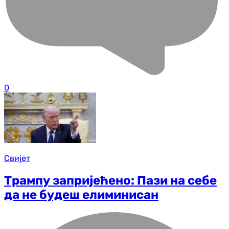
0
Свијет
Трампу запријећено: Пази на себе
да не будеш елиминисан