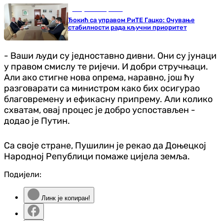
Република Српска
Ђокић са управом РиТЕ Гацко: Очување
стабилности рада кључни приоритет
- Ваши људи су једноставно дивни. Они су јунаци
у правом смислу те ријечи. И добри стручњаци.
Али ако стигне нова опрема, наравно, још ћу
разговарати са министром како бих осигурао
благовремену и ефикасну припрему. Али колико
схватам, овај процес је добро успостављен -
додао је Путин.
Са своје стране, Пушилин је рекао да Доњецкој
Народној Републици помаже цијела земља.
Подијели:
Линк је копиран!