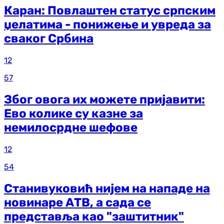
Каран: Повлаштен статус српским
џелатима - понижење и увреда за
сваког Србина
12
57
Због овога их можете пријавити:
Ево колике су казне за
немилосрдне шефове
12
54
Станивуковић нијем на нападе на
новинаре АТВ, а сада се
представља као "заштитник"