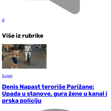
0
Više iz rubrike
Svijet
Denis Napast teroriše Parižane:
Upada u stanove, gura žene u kanal i
prska policiju