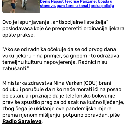
Denis Napast teroriše Parižane: Upada u
stanove, gura žene u kanal i prska policiju
Ovo je ispunjavanje „antisocijalne liste želja“
poslodavaca koje će preopteretiti ordinacije ljekara
opšte prakse.
"Ako se od radnika očekuje da se od prvog dana
vuku ljekaru - na primjer, sa gripom -to odražava
temeljnu kulturu nepovjerenja. Radnici nisu
zabušanti."
Ministarka zdravstva Nina Varken (CDU) brani
odluku i poručuje da niko neće morati ići na posao
bolestan, ali priznaje da je telefonsko bolovanje
previše spustilo prag za odlazak na kućno liječenje,
zbog čega je ukidanje ove pandemijske mjere,
prema njenom mišljenju, potpuno opravdan, piše
Radio Sarajevo
.