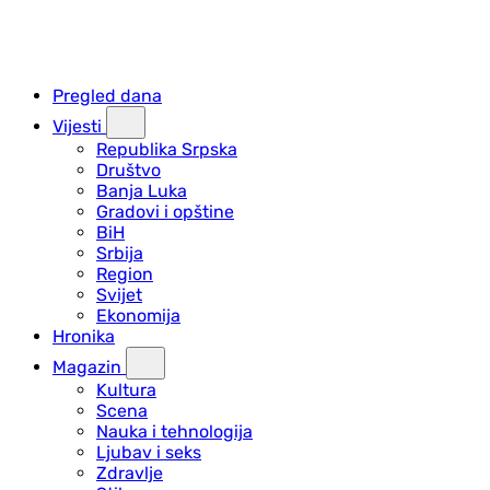
Pregled dana
Vijesti
Republika Srpska
Društvo
Banja Luka
Gradovi i opštine
BiH
Srbija
Region
Svijet
Ekonomija
Hronika
Magazin
Kultura
Scena
Nauka i tehnologija
Ljubav i seks
Zdravlje