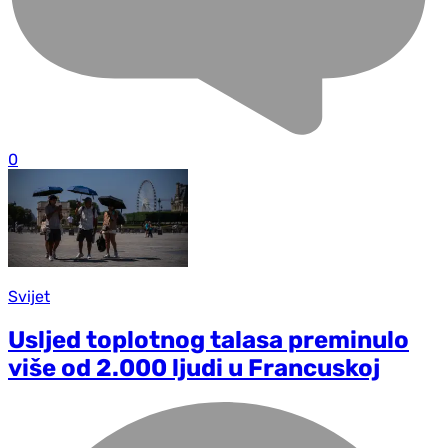
0
Svijet
Usljed toplotnog talasa preminulo
više od 2.000 ljudi u Francuskoj