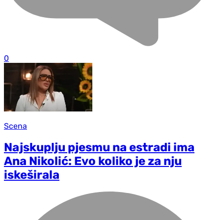
0
Scena
Najskuplju pjesmu na estradi ima
Ana Nikolić: Evo koliko je za nju
iskeširala