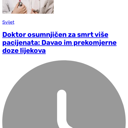
Svijet
Doktor osumnjičen za smrt više
pacijenata: Davao im prekomjerne
doze lijekova