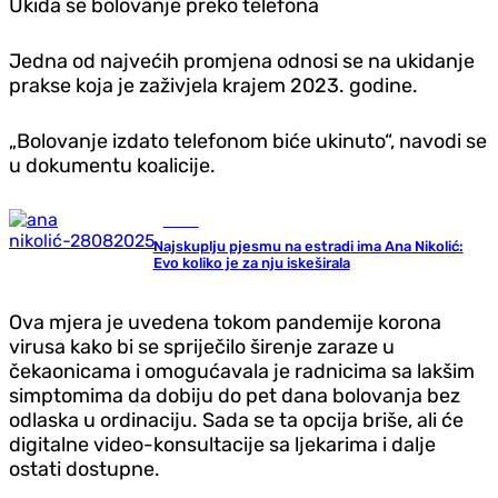
Ukida se bolovanje preko telefona
Jedna od najvećih promjena odnosi se na ukidanje
prakse koja je zaživjela krajem 2023. godine.
„Bolovanje izdato telefonom biće ukinuto“, navodi se
u dokumentu koalicije.
Scena
Najskuplju pjesmu na estradi ima Ana Nikolić:
Evo koliko je za nju iskeširala
Ova mjera je uvedena tokom pandemije korona
virusa kako bi se spriječilo širenje zaraze u
čekaonicama i omogućavala je radnicima sa lakšim
simptomima da dobiju do pet dana bolovanja bez
odlaska u ordinaciju. Sada se ta opcija briše, ali će
digitalne video-konsultacije sa ljekarima i dalje
ostati dostupne.