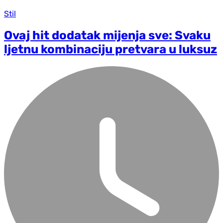
Stil
Ovaj hit dodatak mijenja sve: Svaku
ljetnu kombinaciju pretvara u luksuz