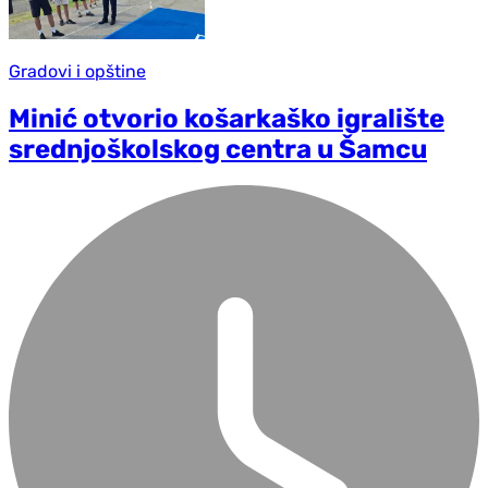
Gradovi i opštine
Minić otvorio košarkaško igralište
srednjoškolskog centra u Šamcu