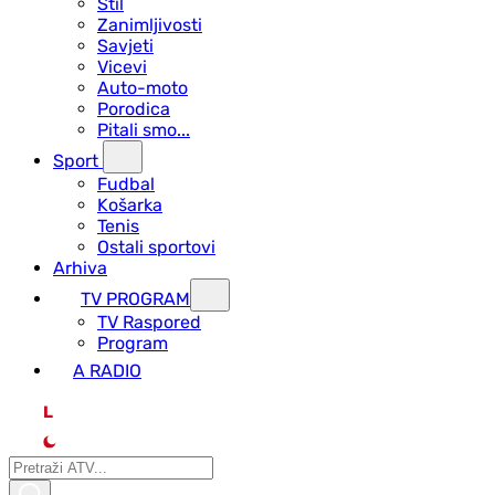
Stil
Zanimljivosti
Savjeti
Vicevi
Auto-moto
Porodica
Pitali smo...
Sport
Fudbal
Košarka
Tenis
Ostali sportovi
Arhiva
TV PROGRAM
ТV Raspored
Program
A RADIO
L