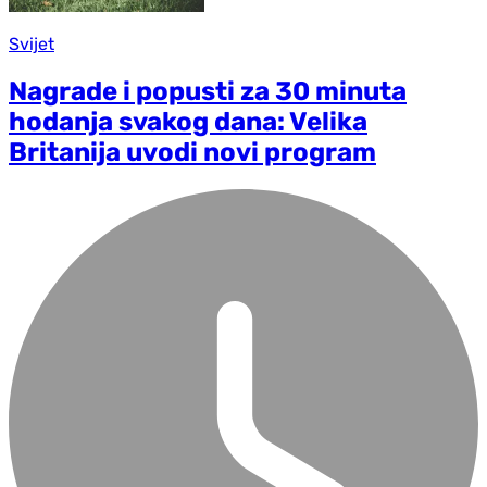
Svijet
Nagrade i popusti za 30 minuta
hodanja svakog dana: Velika
Britanija uvodi novi program