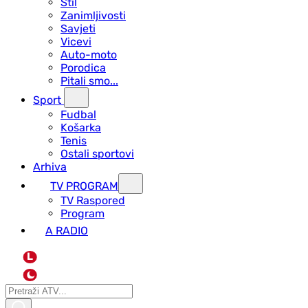
Stil
Zanimljivosti
Savjeti
Vicevi
Auto-moto
Porodica
Pitali smo...
Sport
Fudbal
Košarka
Tenis
Ostali sportovi
Arhiva
TV PROGRAM
ТV Raspored
Program
A RADIO
L