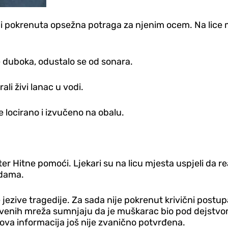
okrenuta opsežna potraga za njenim ocem. Na lice mjest
še duboka, odustalo se od sonara.
ali živi lanac u vodi.
 locirano i izvučeno na obalu.
ter Hitne pomoći. Ljekari su na licu mjesta uspjeli da r
edama.
jezive tragedije. Za sada nije pokrenut krivični postup
štvenih mreža sumnjaju da je muškarac bio pod dejstvom
ova informacija još nije zvanično potvrđena.