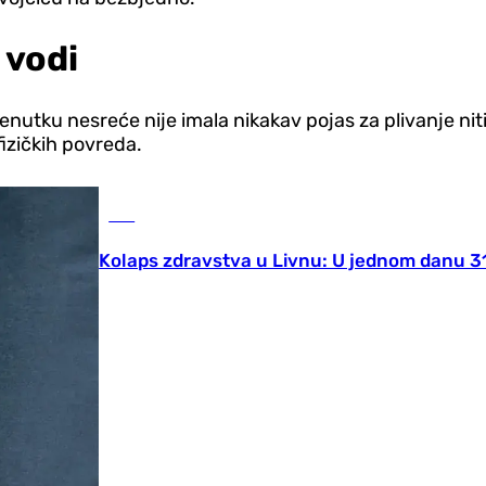
 vodi
enutku nesreće nije imala nikakav pojas za plivanje nit
fizičkih povreda.
BiH
Kolaps zdravstva u Livnu: U jednom danu 31