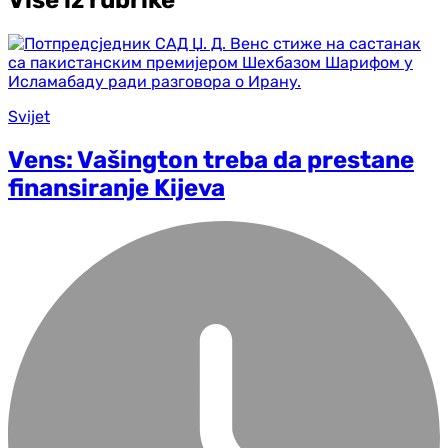
Svijet
Vens: Vašington treba da prestane
finansiranje Kijeva