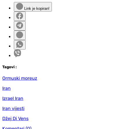
Link je kopiran!
Tag
ovi
:
Ormuski moreuz
Iran
Izrael Iran
Iran vijesti
Džej Di Vens
Komentari
(0)