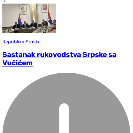
0
Republika Srpska
Sastanak rukovodstva Srpske sa
Vučićem