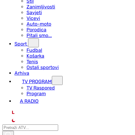
Stil
Zanimljivosti
Savjeti
Vicevi
Auto-moto
Porodica
Pitali smo...
Sport
Fudbal
Košarka
Tenis
Ostali sportovi
Arhiva
TV PROGRAM
ТV Raspored
Program
A RADIO
L