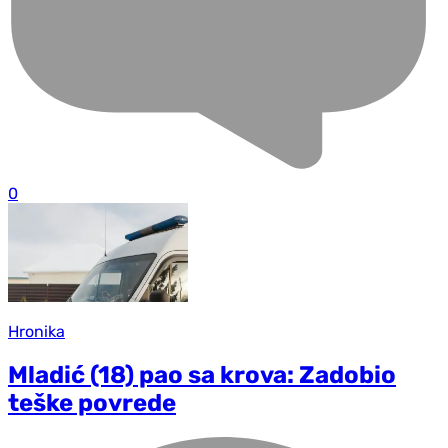
0
Hronika
Mladić (18) pao sa krova: Zadobio
teške povrede