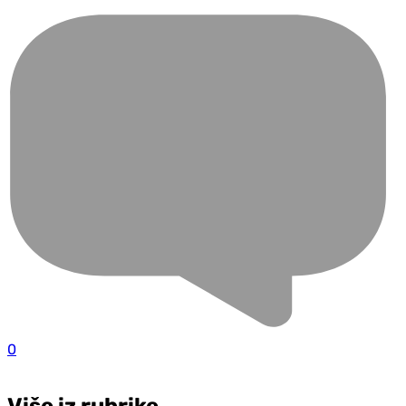
0
Više iz rubrike