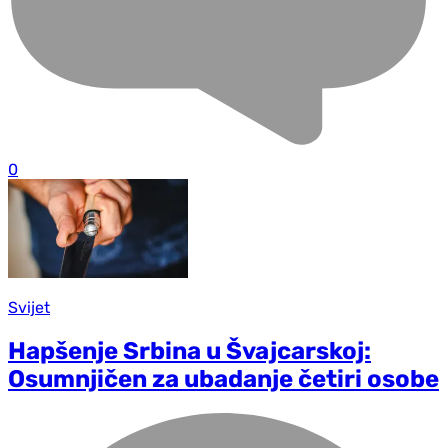
0
Svijet
Hapšenje Srbina u Švajcarskoj:
Osumnjičen za ubadanje četiri osobe