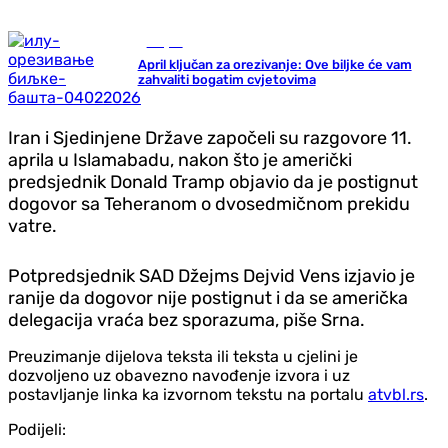
Savjeti
April ključan za orezivanje: Ove biljke će vam
zahvaliti bogatim cvjetovima
Iran i Sjedinjene Države započeli su razgovore 11.
aprila u Islamabadu, nakon što je američki
predsjednik Donald Tramp objavio da je postignut
dogovor sa Teheranom o dvosedmičnom prekidu
vatre.
Potpredsjednik SAD Džejms Dejvid Vens izjavio je
ranije da dogovor nije postignut i da se američka
delegacija vraća bez sporazuma, piše Srna.
Preuzimanje dijelova teksta ili teksta u cjelini je
dozvoljeno uz obavezno navođenje izvora i uz
postavljanje linka ka izvornom tekstu na portalu
atvbl.rs
.
Podijeli: