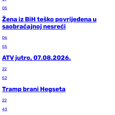
05
Žena iz BiH teško povrijeđena u
saobraćajnoj nesreći
06
55
ATV jutro, 07.08.2026.
22
52
Tramp brani Hegseta
22
43