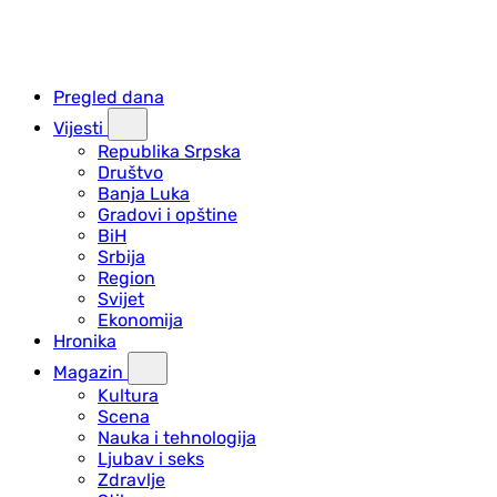
Pregled dana
Vijesti
Republika Srpska
Društvo
Banja Luka
Gradovi i opštine
BiH
Srbija
Region
Svijet
Ekonomija
Hronika
Magazin
Kultura
Scena
Nauka i tehnologija
Ljubav i seks
Zdravlje