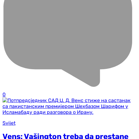
0
Svijet
Vens: Vašington treba da prestane