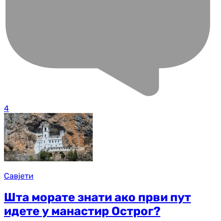
4
Савјети
Шта морате знати ако први пут
идете у манастир Острог?