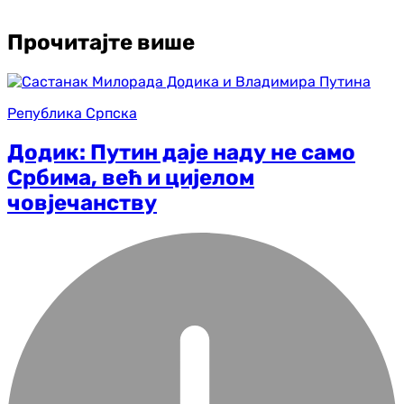
Прочитајте више
Република Српска
Додик: Путин даје наду не само
Србима, већ и цијелом
човјечанству