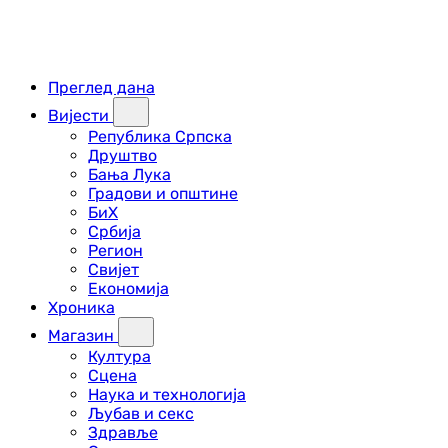
Преглед дана
Вијести
Република Српска
Друштво
Бања Лука
Градови и општине
БиХ
Србија
Регион
Свијет
Економија
Хроника
Магазин
Култура
Сцена
Наука и технологија
Љубав и секс
Здравље