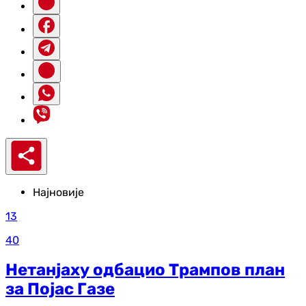
Најновије
13
40
Нетанјаху одбацио Трампов план
за Појас Газе