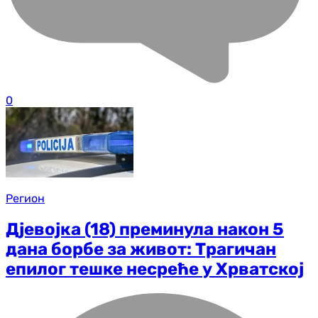
0
Регион
Дјевојка (18) преминула након 5
дана борбе за живот: Трагичан
епилог тешке несреће у Хрватској