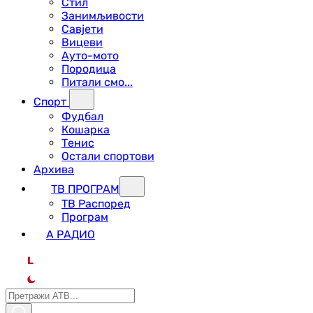
Стил
Занимљивости
Савјети
Вицеви
Ауто-мото
Породица
Питали смо...
Спорт
Фудбал
Кошарка
Тенис
Остали спортови
Архива
ТВ ПРОГРАМ
ТВ Распоред
Програм
А РАДИО
L