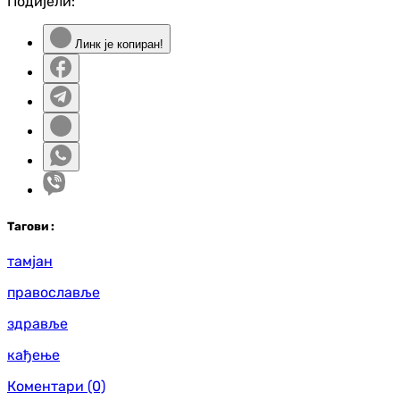
Подијели:
Линк је копиран!
Таг
ови
:
тамјан
православље
здравље
кађење
Коментари
(0)