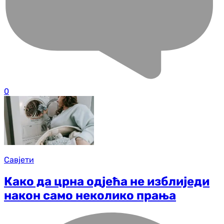
0
Савјети
Како да црна одјећа не изблиједи
након само неколико прања