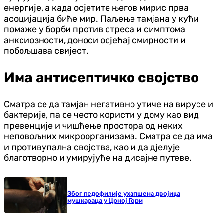
енергије, а када осјетите његов мирис прва
асоцијација биће мир. Паљење тамјана у кући
помаже у борби против стреса и симптома
анксиозности, доноси осјећај смирности и
побољшава свијест.
Има антисептичко својство
Сматра се да тамјан негативно утиче на вирусе и
бактерије, па се често користи у дому као вид
превенције и чишћење простора од неких
неповољних микроорганизама. Сматра се да има
и противупална својства, као и да дјелује
благотворно и умирујуће на дисајне путеве.
Регион
Због педофилије ухапшена двојица
мушкараца у Црној Гори