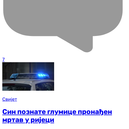
7
Свијет
Син познате глумице пронађен
мртав у ријеци