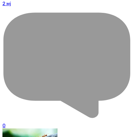
2 мј
0