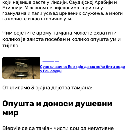
који највише расте у Индији, Саудијској Арабији и
Етиопији. Углавном се вијековима користи у
гранулама и пали усљед црквених служења, а многи
га користе и као етерично уље.
Чим осјетите арому тамјана можете схватити
колико је заиста посебан и колико опушта ум и
тијело.
Бања Лука
Суве славине: Ево гдје данас неће бити воде
у Бањалуци
Откривамо 3 сјајна дејства тамјана:
Опушта и доноси душевни
мир
Вјерује се да тамјан чисти дом од негативне