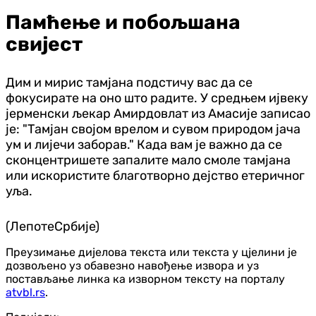
Памћење и побољшана
свијест
Дим и мирис тамјана подстичу вас да се
фокусирате на оно што радите. У средњем ијвеку
јерменски љекар Амирдовлат из Амасије записао
је: "Тамјан својом врелом и сувом природом јача
ум и лијечи заборав." Када вам је важно да се
сконцентришете запалите мало смоле тамјана
или искористите благотворно дејство етеричног
уља.
(ЛепотеСрбије)
Преузимање дијелова текста или текста у цјелини је
дозвољено уз обавезно навођење извора и уз
постављање линка ка изворном тексту на порталу
atvbl.rs
.