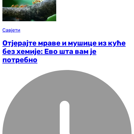
Савјети
Отјерајте мраве и мушице из куће
без хемије: Ево шта вам је
потребно