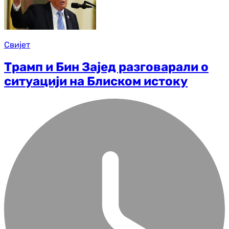
Свијет
Трамп и Бин Зајед разговарали о
ситуацији на Блиском истоку