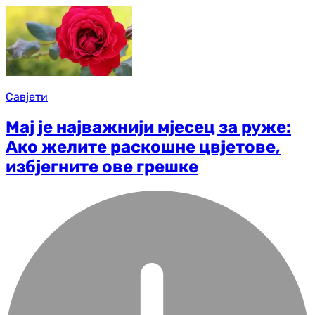
Савјети
Мај је најважнији мјесец за руже:
Ако желите раскошне цвјетове,
избјегните ове грешке