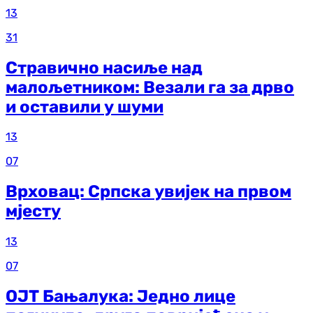
13
31
Стравично насиље над
малољетником: Везали га за дрво
и оставили у шуми
13
07
Врховац: Српска увијек на првом
мјесту
13
07
ОЈТ Бањалука: Једно лице