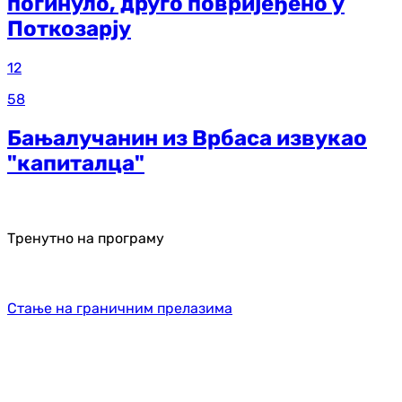
погинуло, друго повријеђено у
Поткозарју
12
58
Бањалучанин из Врбаса извукао
"капиталца"
Тренутно на програму
Стање на граничним прелазима