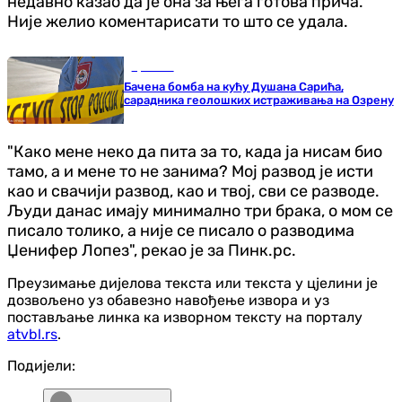
недавно казао да је она за њега готова прича.
Није желио коментарисати то што се удала.
Хроника
Бачена бомба на кућу Душана Сарића,
сарадника геолошких истраживања на Озрену
"Како мене неко да пита за то, када ја нисам био
тамо, а и мене то не занима? Мој развод је исти
као и свачији развод, као и твој, сви се разводе.
Људи данас имају минимално три брака, о мом се
писало толико, а није се писало о разводима
Џенифер Лопез", рекао је за Пинк.рс.
Преузимање дијелова текста или текста у цјелини је
дозвољено уз обавезно навођење извора и уз
постављање линка ка изворном тексту на порталу
atvbl.rs
.
Подијели: