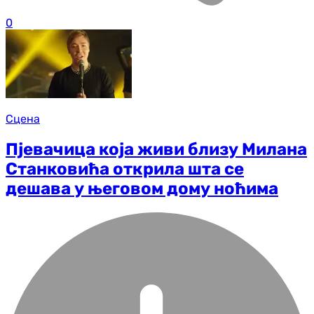
0
Сцена
Пјевачица која живи близу Милана
Станковића открила шта се
дешава у његовом дому ноћима