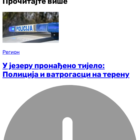
Прочитајте више
Регион
У језеру пронађено тијело:
Полиција и ватрогасци на терену