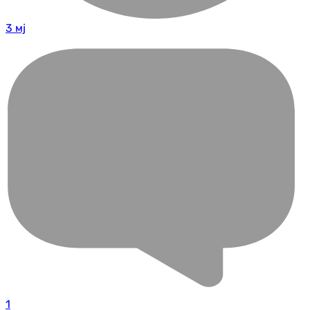
3 мј
1