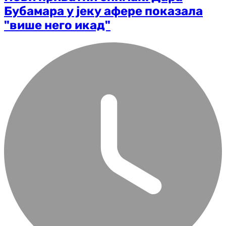
Бубамара у јеку афере показала
"више него икад"