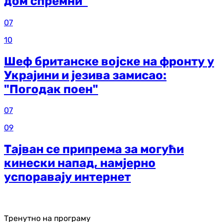
дом спремни"
07
10
Шеф британске војске на фронту у
Украјини и језива замисао:
"Погодак поен"
07
09
Тајван се припрема за могући
кинески напад, намјерно
успоравају интернет
Тренутно на програму