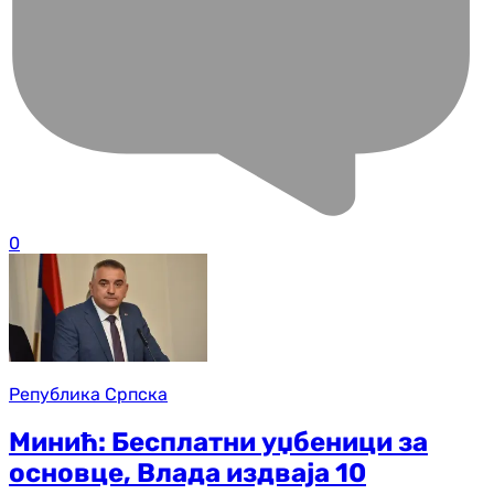
0
Република Српска
Минић: Бесплатни уџбеници за
основце, Влада издваја 10