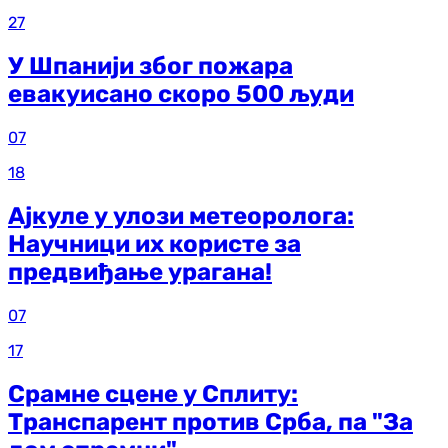
27
У Шпанији због пожара
евакуисано скоро 500 људи
07
18
Ајкуле у улози метеоролога:
Научници их користе за
предвиђање урагана!
07
17
Срамне сцене у Сплиту:
Транспарент против Срба, па "За