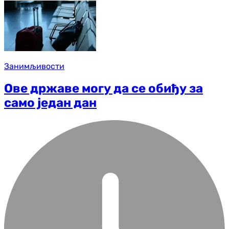
Занимљивости
Ове државе могу да се обиђу за
само један дан