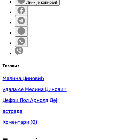
Линк је копиран!
Таг
ови
:
Мелина Џиновић
удала се Мелина Џиновић
Џефри Пол Арнолд Деј
естрада
Коментари
(0)