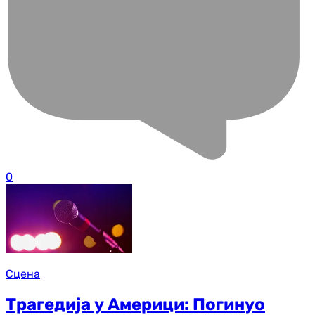
0
Сцена
Трагедија у Америци: Погинуо