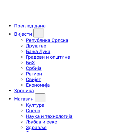
Преглед дана
Вијести
Република Српска
Друштво
Бања Лука
Градови и општине
БиХ
Србија
Регион
Свијет
Економија
Хроника
Магазин
Култура
Сцена
Наука и технологија
Љубав и секс
Здравље