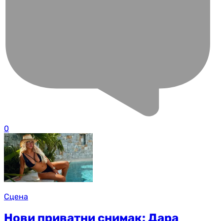
0
Сцена
Нови приватни снимак: Дара