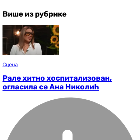
Више из рубрике
Сцена
Рале хитно хоспитализован,
огласила се Ана Николић