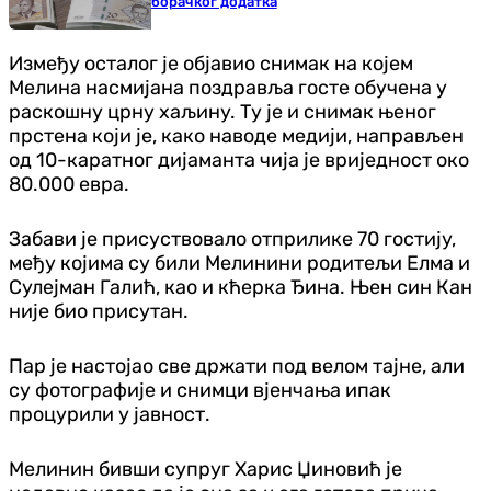
борачког додатка
Између осталог је објавио снимак на којем
Мелина насмијана поздравља госте обучена у
раскошну црну хаљину. Ту је и снимак њеног
прстена који је, како наводе медији, направљен
од 10-каратног дијаманта чија је вриједност око
80.000 евра.
Забави је присуствовало отприлике 70 гостију,
међу којима су били Мелинини родитељи Елма и
Сулејман Галић, као и кћерка Ђина. Њен син Кан
није био присутан.
Пар је настојао све држати под велом тајне, али
су фотографије и снимци вјенчања ипак
процурили у јавност.
Мелинин бивши супруг Харис Џиновић је