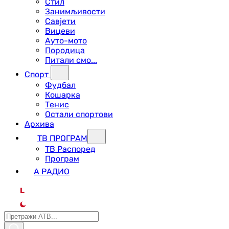
Стил
Занимљивости
Савјети
Вицеви
Ауто-мото
Породица
Питали смо...
Спорт
Фудбал
Кошарка
Тенис
Остали спортови
Архива
ТВ ПРОГРАМ
ТВ Распоред
Програм
А РАДИО
L