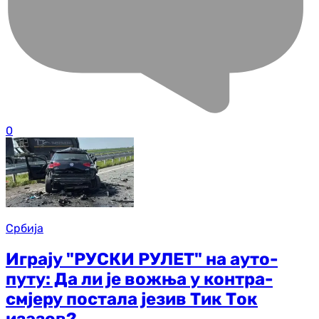
0
Србија
Играју "РУСКИ РУЛЕТ" на ауто-
путу: Да ли је вожња у контра-
смјеру постала језив Тик Ток