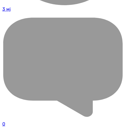
3 мј
0