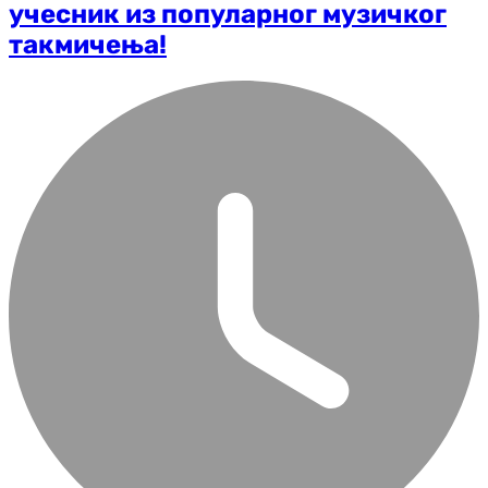
учесник из популарног музичког
такмичења!