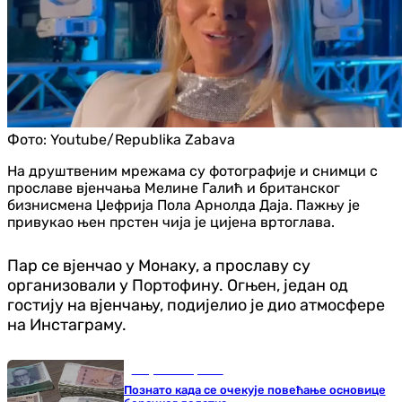
Фото:
Youtube/Republika Zabava
На друштвеним мрежама су фотографије и снимци с
прославе вјенчања Мелине Галић и британског
бизнисмена Џефрија Пола Арнолда Даја. Пажњу је
привукао њен прстен чија је цијена вртоглава.
Пар се вјенчао у Монаку, а прославу су
организовали у Портофину. Огњен, један од
гостију на вјенчању, подијелио је дио атмосфере
на Инстаграму.
Република Српска
Познато када се очекује повећање основице