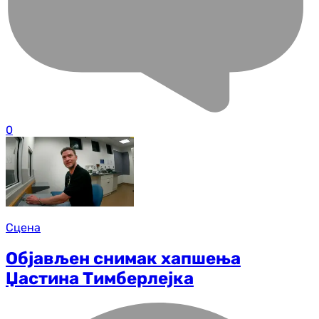
0
Сцена
Објављен снимак хапшења
Џастина Тимберлејка