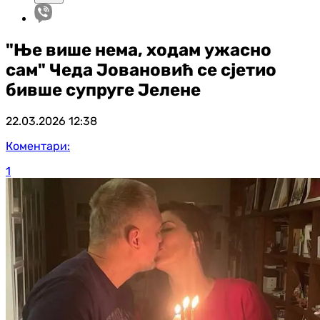
"Ње више нема, ходам ужасно
сам" Чеда Јовановић се сјетио
бивше супруге Јелене
22.03.2026
12:38
Коментари:
1