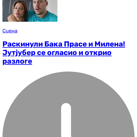
Сцена
Раскинули Бака Прасе и Милена!
Јутјубер се огласио и открио
разлоге