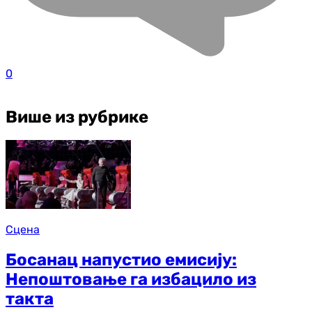
0
Више из рубрике
Сцена
Босанац напустио емисију:
Непоштовање га избацило из
такта