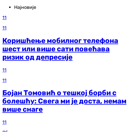
Најновије
11
11
Коришћење мобилног телефона
шест или више сати повећава
ризик од депресије
11
11
Бојан Томовић о тешкој борби с
болешћу: Свега ми је доста, немам
више снаге
11