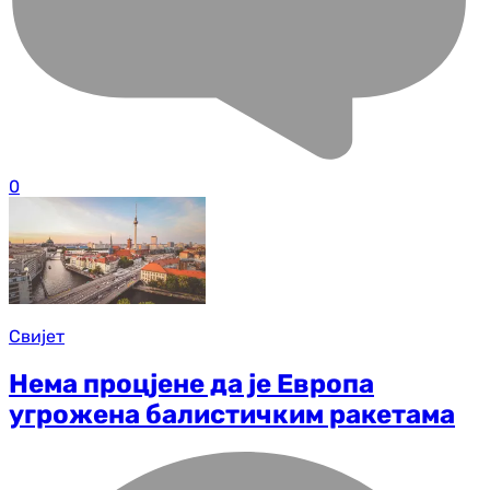
0
Свијет
Нема процјене да је Европа
угрожена балистичким ракетама