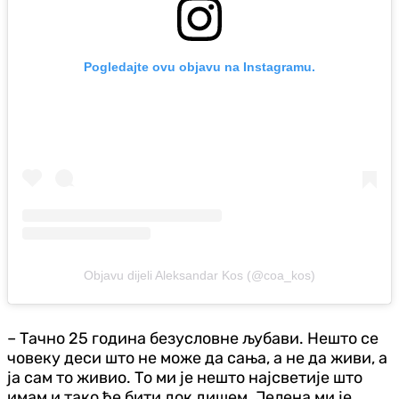
Pogledajte ovu objavu na Instagramu.
Objavu dijeli Aleksandar Kos (@coa_kos)
– Тачно 25 година безусловне љубави. Нешто се
човеку деси што не може да сања, а не да живи, а
ја сам то живио. То ми је нешто најсветије што
имам и тако ће бити док дишем. Јелена ми је