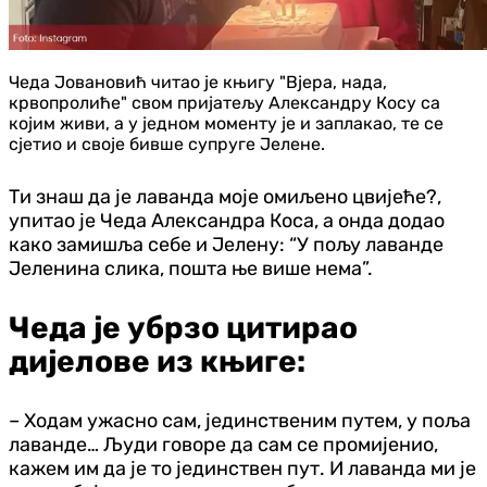
Чеда Јовановић читао је књигу "Вјера, нада,
крвопролиће" свом пријатељу Александру Косу са
којим живи, а у једном моменту је и заплакао, те се
сјетио и своје бивше супруге Јелене.
Ти знаш да је лаванда моје омиљено цвијеће?,
упитао је Чеда Александра Коса, а онда додао
како замишља себе и Јелену: “У пољу лаванде
Јеленина слика, пошта ње више нема”.
Чеда је убрзо цитирао
дијелове из књиге:
– Ходам ужасно сам, јединственим путем, у поља
лаванде… Људи говоре да сам се промијенио,
кажем им да је то јединствен пут. И лаванда ми је