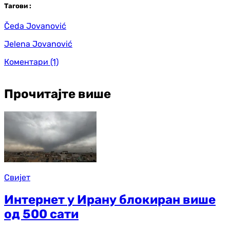
Таг
ови
:
Čeda Jovanović
Jelena Jovanović
Коментари
(1)
Прочитајте више
Свијет
Интернет у Ирану блокиран више
од 500 сати