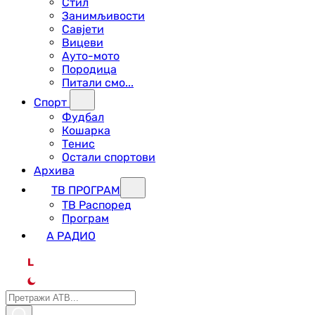
Стил
Занимљивости
Савјети
Вицеви
Ауто-мото
Породица
Питали смо...
Спорт
Фудбал
Кошарка
Тенис
Остали спортови
Архива
ТВ ПРОГРАМ
ТВ Распоред
Програм
А РАДИО
L