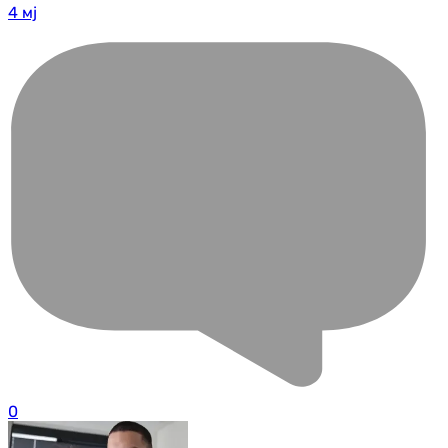
4 мј
0