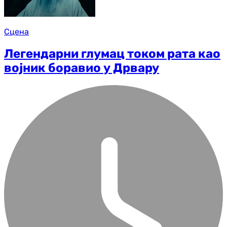
Сцена
Легендарни глумац током рата као
војник боравио у Дрвару