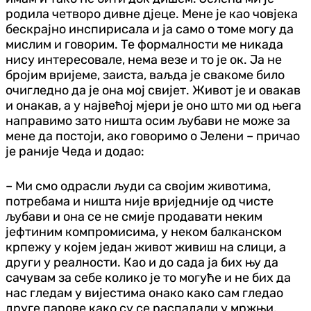
родила четворо дивне д‌јеце. Мене је као човјека
бескрајно инспирисала и ја само о томе могу да
мислим и говорим. Те формалности ме никада
нису интересовале, нема везе и то је ок. Ја не
бројим вријеме, заиста, ваљда је свакоме било
очигледно да је она мој свијет. Живот је и овакав
и онакав, а у највећој мјери је оно што ми од њега
направимо зато ништа осим љубави не може за
мене да постоји, ако говоримо о Јелени – причао
је раније Чеда и додао:
– Ми смо одрасли људи са својим животима,
потребама и ништа није вриједније од чисте
љубави и она се не смије продавати неким
јефтиним компромисима, у неком балканском
крпежу у којем један живот живиш на слици, а
други у реалности. Као и до сада ја бих њу да
сачувам за себе колико је то могуће и не бих да
нас гледам у вијестима онако како сам гледао
друге парове како су се распадали у мржњи.