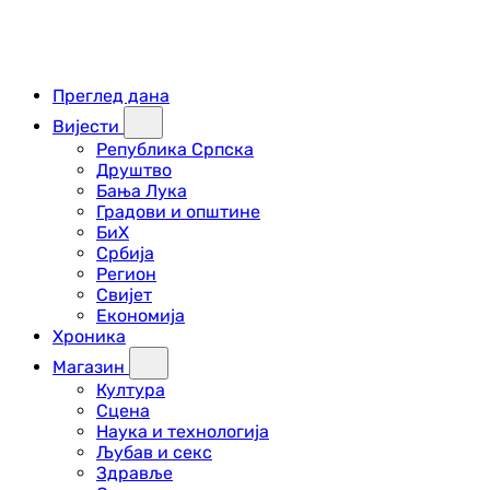
Преглед дана
Вијести
Република Српска
Друштво
Бања Лука
Градови и општине
БиХ
Србија
Регион
Свијет
Економија
Хроника
Магазин
Култура
Сцена
Наука и технологија
Љубав и секс
Здравље