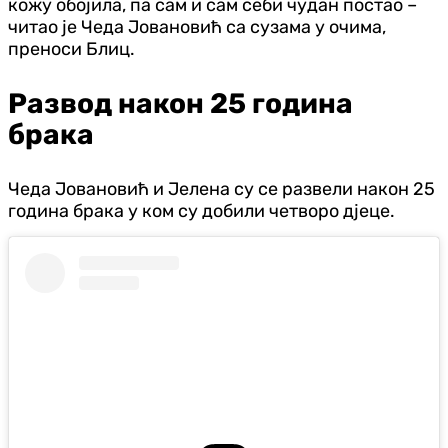
кожу обојила, па сам и сам себи чудан постао –
читао је Чеда Јовановић са сузама у очима,
преноси Блиц.
Развод након 25 година
брака
Чеда Јовановић и Јелена су се развели након 25
година брака у ком су добили четворо д‌јеце.