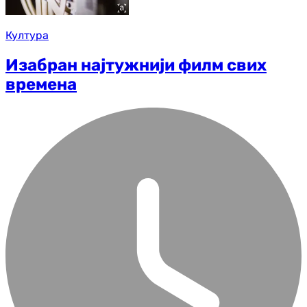
Култура
Изабран најтужнији филм свих
времена