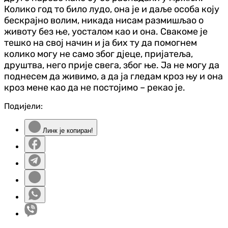
Колико год то било лудо, она је и даље особа коју
бескрајно волим, никада нисам размишљао о
животу без ње, уосталом као и она. Свакоме је
тешко на свој начин и ја бих ту да помогнем
колико могу не само због д‌јеце, пријатеља,
друштва, него прије свега, због ње. Ја не могу да
поднесем да живимо, а да ја гледам кроз њу и она
кроз мене као да не постојимо – рекао је.
Подијели:
Линк је копиран!