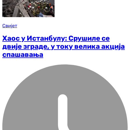
Свијет
Хаос у Истанбулу: Срушиле се
двије зграде, у току велика акција
спашавања