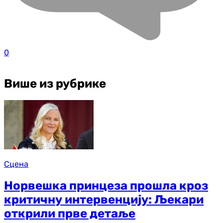
0
Више из рубрике
Сцена
Норвешка принцеза прошла кроз
критичну интервенцију: Љекари
открили прве детаље