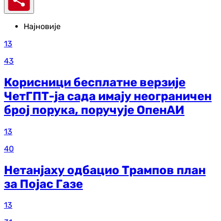
Најновије
13
43
Корисници бесплатне верзије
ЧетГПТ-ја сада имају неограничен
број порука, поручује ОпенАИ
13
40
Нетанјаху одбацио Трампов план
за Појас Газе
13