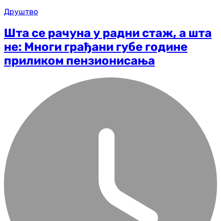
Друштво
Шта се рачуна у радни стаж, а шта
не: Многи грађани губе године
приликом пензионисања