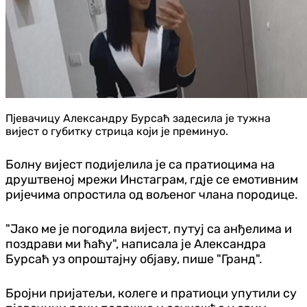
Пјевачицу Александру Бурсаћ задесила је тужна
вијест о губитку стрица који је преминуо.
Болну вијест подијелила је са пратиоцима на
друштвеној мрежи Инстаграм, гдје се емотивним
ријечима опростила од вољеног члана породице.
"Јако ме је погодила вијест, путуј са анђелима и
поздрави ми ћаћу", написала је Александра
Бурсаћ уз опроштајну објаву, пише "Гранд".
Бројни пријатељи, колеге и пратиоци упутили су