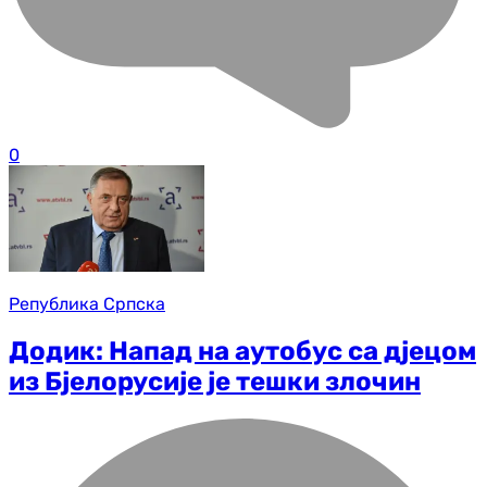
0
Република Српска
Додик: Напад на аутобус са дјецом
из Бјелорусије је тешки злочин