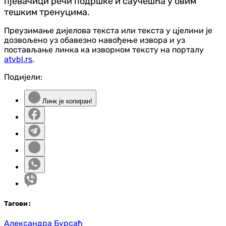
пјевачици речи подршке и саучешћа у овим
тешким тренуцима.
Преузимање дијелова текста или текста у цјелини је
дозвољено уз обавезно навођење извора и уз
постављање линка ка изворном тексту на порталу
atvbl.rs
.
Подијели:
Линк је копиран!
Таг
ови
:
Александра Бурсаћ