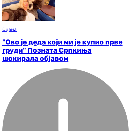
Сцена
"Ово је деда који ми је купио прве
груди" Позната Српкиња
шокирала објавом