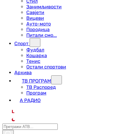
Стил
Занимљивости
Савјети
Вицеви
Ауто-мото
Породица
Питали смо...
Спорт
Фудбал
Кошарка
Тенис
Остали спортови
Архива
ТВ ПРОГРАМ
ТВ Распоред
Програм
А РАДИО
L