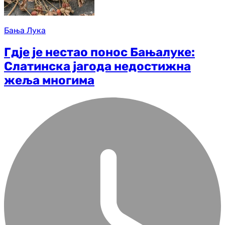
Бања Лука
Гдје је нестао понос Бањалуке:
Слатинска јагода недостижна
жеља многима