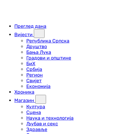
Преглед дана
Вијести
Република Српска
Друштво
Бања Лука
Градови и општине
БиХ
Србија
Регион
Свијет
Економија
Хроника
Магазин
Култура
Сцена
Наука и технологија
Љубав и секс
Здравље