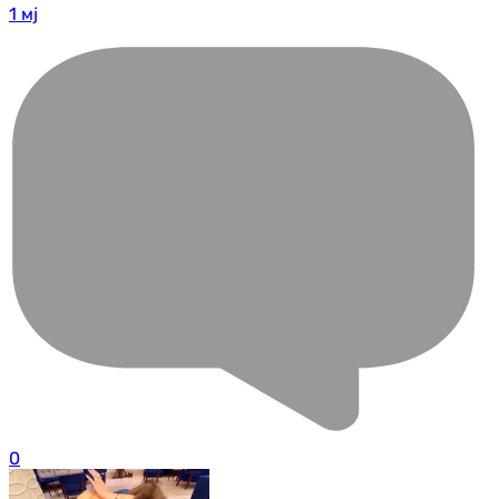
1 мј
0