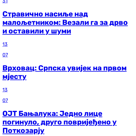
31
Стравично насиље над
малољетником: Везали га за дрво
и оставили у шуми
13
07
Врховац: Српска увијек на првом
мјесту
13
07
ОЈТ Бањалука: Једно лице
погинуло, друго повријеђено у
Поткозарју