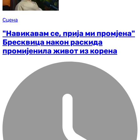
Сцена
"Навикавам се, прија ми промјена"
Бресквица након раскида
промијенила живот из корена