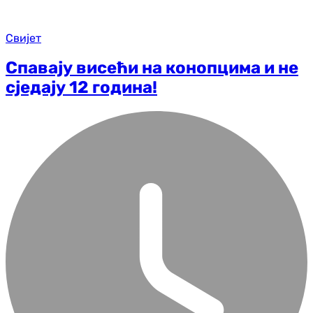
Свијет
Спавају висећи на конопцима и не
сједају 12 година!