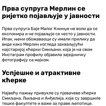
Прва супруга Мерлин се
ријетко појављује у јавности
Прва супруга Баје Малог Книнџе не воли да се
експонира и не појављује се често у јавности.
Ипак, њени обожаваоци су имали прилику да
виде како Мерлин изгледа захваљујући
најстаријој кћерки Смиљани, која је на свом
Инстаграм профилу објавила заједничку
фотографију са мајком.
Успјешне и атрактивне
кћерке
Највећу пажњу привукле су пјевачеве кћерке
Смиљана, Љиљана и Анђелија, које су завршиле
тешке факултете и важе за праве љепотице.