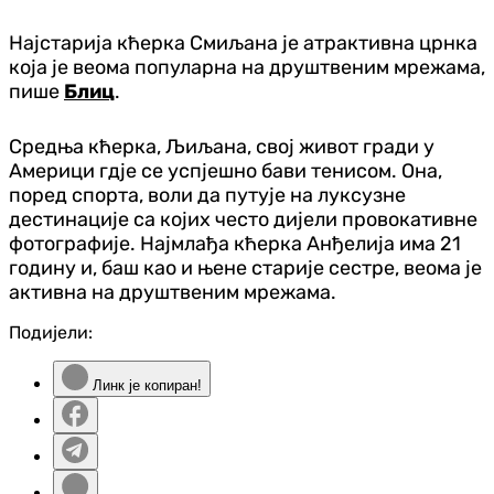
Најстарија кћерка Смиљана је атрактивна црнка
која је веома популарна на друштвеним мрежама,
пише
Блиц
.
Средња кћерка, Љиљана, свој живот гради у
Америци гд‌је се успјешно бави тенисом. Она,
поред спорта, воли да путује на луксузне
дестинације са којих често дијели провокативне
фотографије. Најмлађа кћерка Анђелија има 21
годину и, баш као и њене старије сестре, веома је
активна на друштвеним мрежама.
Подијели:
Линк је копиран!