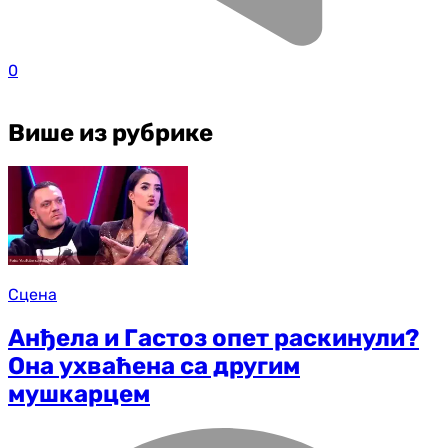
0
Више из рубрике
Сцена
Анђела и Гастоз опет раскинули?
Она ухваћена са другим
мушкарцем