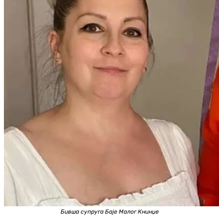
Бивша супруга Баје Малог Книнџе