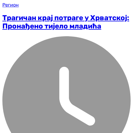
Регион
Трагичан крај потраге у Хрватској:
Пронађено тијело младића