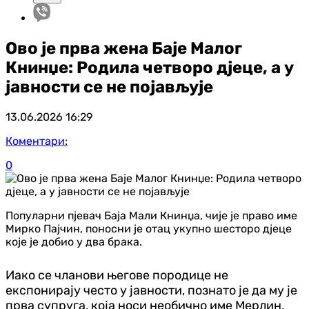
Ово је прва жена Баје Малог
Книнџе: Родила четворо д‌јеце, а у
јавности се не појављује
13.06.2026
16:29
Коментари:
0
Популарни пјевач Баја Мали Книнџа, чије је право име
Мирко Пајчин, поносни је отац укупно шесторо д‌јеце
које је добио у два брака.
Иако се чланови његове породице не
експонирају често у јавности, познато је да му је
прва супруга, која носи необично име Мерлин,