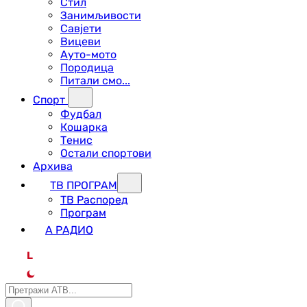
Стил
Занимљивости
Савјети
Вицеви
Ауто-мото
Породица
Питали смо...
Спорт
Фудбал
Кошарка
Тенис
Остали спортови
Архива
ТВ ПРОГРАМ
ТВ Распоред
Програм
А РАДИО
L