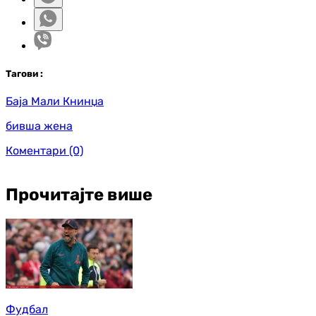
Таг
ови
:
Баја Мали Книнџа
бивша жена
Коментари
(0)
Прочитајте више
Фудбал