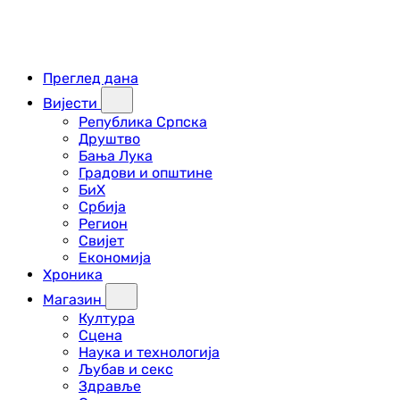
Преглед дана
Вијести
Република Српска
Друштво
Бања Лука
Градови и општине
БиХ
Србија
Регион
Свијет
Економија
Хроника
Магазин
Култура
Сцена
Наука и технологија
Љубав и секс
Здравље