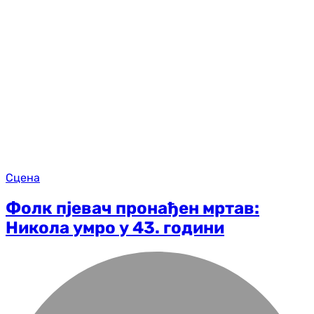
Сцена
Фолк пјевач пронађен мртав:
Никола умро у 43. години