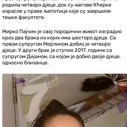
родила четворо д‌јеце, док су његове Кћерке
израсле у праве љепотице које су завршиле
тешке факултете.
Мирко Пајчин је свој породични живот изградио
кроз два брака из којих има шесторо д‌јеце. Са
првом супругом Мерлином добио је четворо
д‌јеце. У други брак је ступио 2017. године са
супругом Дијаном, са којом је добио двоје д‌јеце,
односно близанце.