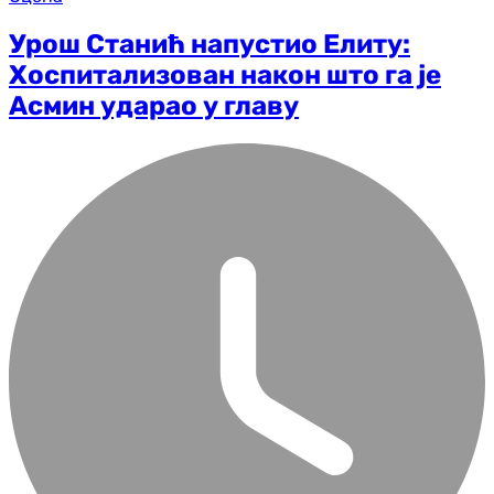
Урош Станић напустио Елиту:
Хоспитализован након што га је
Асмин ударао у главу