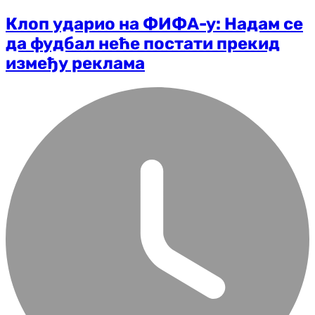
Клоп ударио на ФИФА-у: Надам се
да фудбал неће постати прекид
између реклама