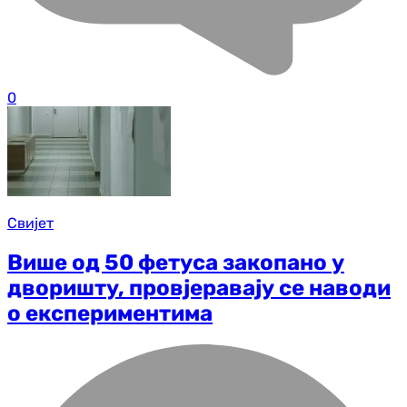
0
Свијет
Више од 50 фетуса закопано у
дворишту, провјеравају се наводи
о експериментима