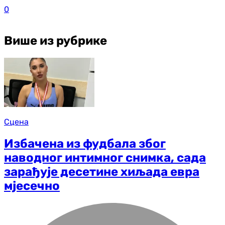
0
Више из рубрике
Сцена
Избачена из фудбала због
наводног интимног снимка, сада
зарађује десетине хиљада евра
мјесечно