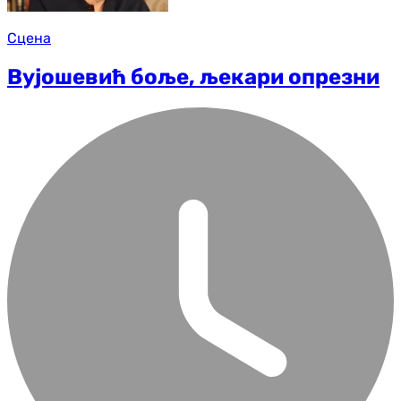
Сцена
Вујошевић боље, љекари опрезни