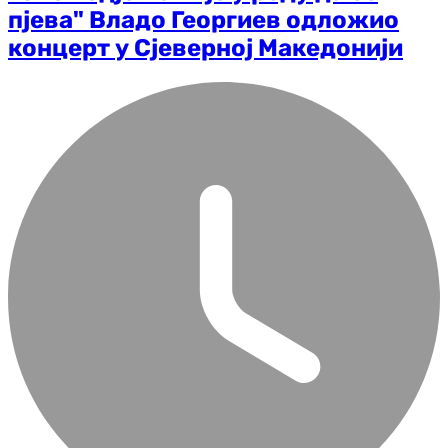
пјева" Владо Георгиев одложио
концерт у Сјеверној Македонији