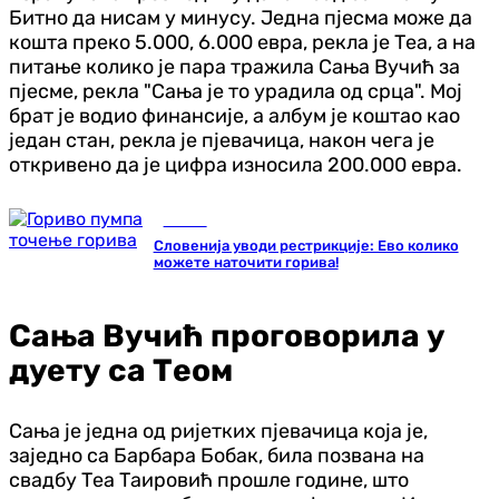
Битно да нисам у минусу. Једна пјесма може да
кошта преко 5.000, 6.000 евра, рекла је Теа, а на
питање колико је пара тражила Сања Вучић за
пјесме, рекла "Сања је то урадила од срца". Мој
брат је водио финансије, а албум је коштао као
један стан, рекла је пјевачица, након чега је
откривено да је цифра износила 200.000 евра.
Регион
Словенија уводи рестрикције: Ево колико
можете наточити горива!
Сања Вучић проговорила у
дуету са Теом
Сања је једна од ријетких пјевачица која је,
заједно са Барбара Бобак, била позвана на
свадбу Теа Таировић прошле године, што