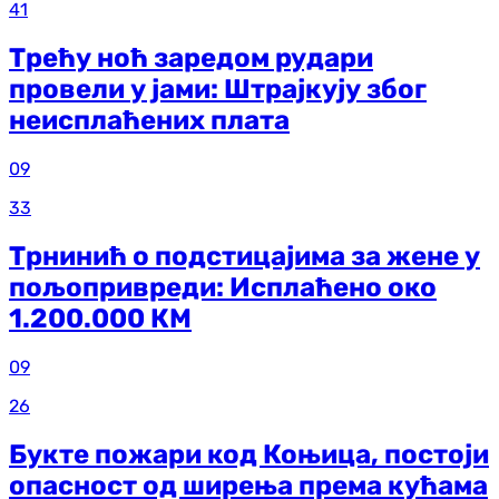
41
Трећу ноћ заредом рудари
провели у јами: Штрајкују због
неисплаћених плата
09
33
Трнинић о подстицајима за жене у
пољопривреди: Исплаћено око
1.200.000 КМ
09
26
Букте пожари код Коњица, постоји
опасност од ширења према кућама