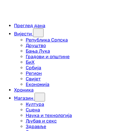
Преглед дана
Вијести
Република Српска
Друштво
Бања Лука
Градови и општине
БиХ
Србија
Регион
Свијет
Економија
Хроника
Магазин
Култура
Сцена
Наука и технологија
Љубав и секс
Здравље