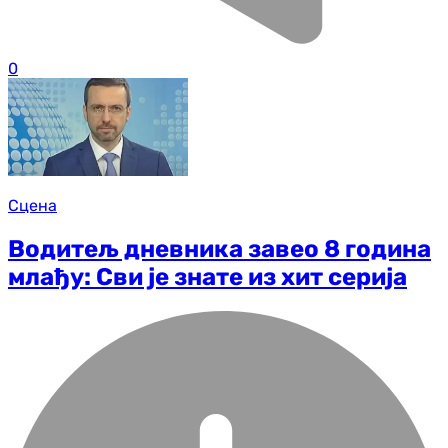
0
Сцена
Водитељ дневника завео 8 година
млађу: Сви је знате из хит серија