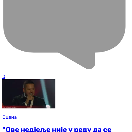
0
Сцена
"Ове нед‌јеље није у реду да се