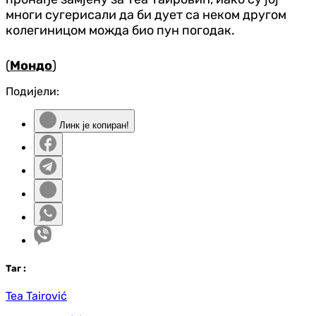
многи сугерисали да би дует са неком другом
колегиницом можда био пун погодак.
(
Мондо
)
Подијели:
Линк је копиран!
Таг
:
Tea Tairović