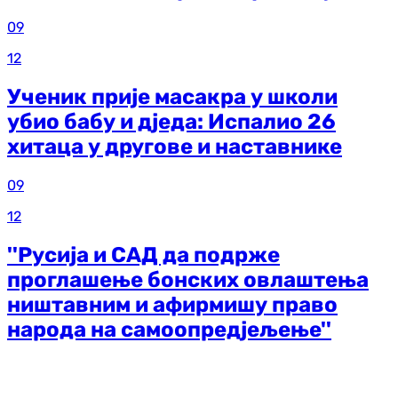
09
12
Ученик прије масакра у школи
убио бабу и дједа: Испалио 26
хитаца у другове и наставнике
09
12
''Русија и САД да подрже
проглашење бонских овлаштења
ништавним и афирмишу право
народа на самоопредјељење''