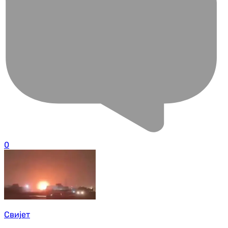
0
Свијет