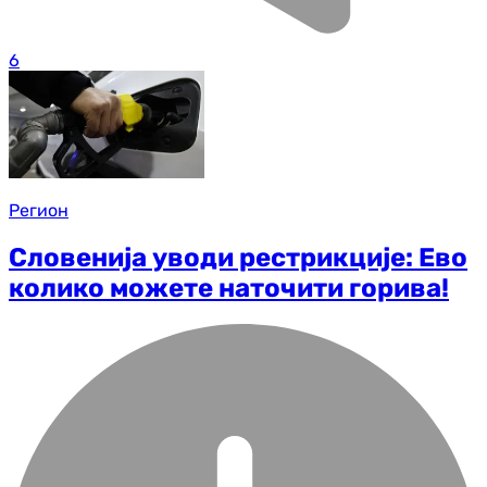
6
Регион
Словенија уводи рестрикције: Ево
колико можете наточити горива!