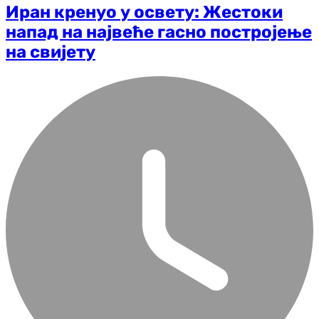
Иран кренуо у освету: Жестоки
напад на највеће гасно постројење
на свијету