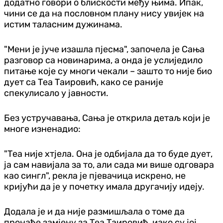
додатно говори о блискости међу њима. Ипак,
чини се да на пословном плану нису увијек на
истим таласним дужинама.
"Мени је јуче изашла пјесма", започела је Сања
разговор са новинарима, а онда је услиједило
питање које су многи чекали – зашто то није био
дует са Теа Таировић, како се раније
спекулисало у јавности.
Без устручавања, Сања је открила детаљ који је
многе изненадио:
"Теа није хтјела. Она је одбијала да то буде дует,
ја сам навијала за то, али сада ми више одговара
као сингл", рекла је пјевачица искрено, не
кријући да је у почетку имала другачију идеју.
Додала је и да није размишљала о томе да
пронађе замјену за Теа Таировић, иако су јој