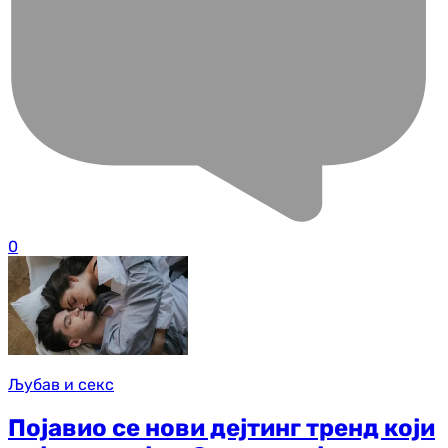
0
Љубав и секс
Појавио се нови дејтинг тренд који