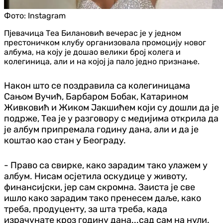
Фото:
Instagram
Пјевачица Теа Билановић вечерас је у једном
престоничком клубу организовала промоцију новог
албума, на коју је дошао велики број колега и
колегиница, али и на којој ја пало једно признање.
Након што се поздравила са колегиницама
Сањом Вучић, Барбаром Бобак, Катарином
Живковић и Жиком Јакшићем који су дошли да је
подрже, Теа је у разговору с медијима открила да
је албум припремала годину дана, али и да је
коштао као стан у Београду.
- Право са свирке, како зарадим тако улажем у
албум. Нисам осјетила оскудице у животу,
финансијски, јер сам скромна. Заиста је све
ишло како зарадим тако пренесем даље, како
треба, продуценту, за шта треба, када
израчунате кроз годину дана...сад сам на нули.