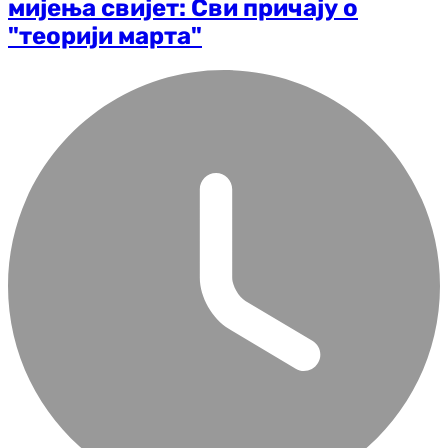
мијења свијет: Сви причају о
"теорији марта"