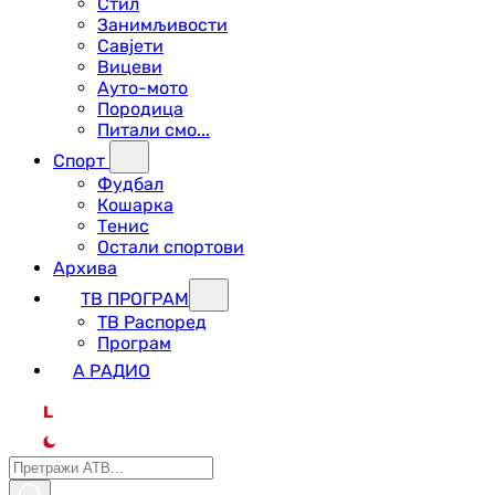
Стил
Занимљивости
Савјети
Вицеви
Ауто-мото
Породица
Питали смо...
Спорт
Фудбал
Кошарка
Тенис
Остали спортови
Архива
ТВ ПРОГРАМ
ТВ Распоред
Програм
А РАДИО
L