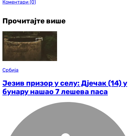
Коментари
(0)
Прочитајте више
Србија
Језив призор у селу: Д‌јечак (14) у
бунару нашао 7 лешева паса