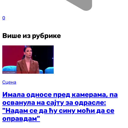
0
Више из рубрике
Сцена
Имала односе пред камерама, па
осванула на сајту за одрасле:
"Надам се да ћу сину моћи да се
оправдам"