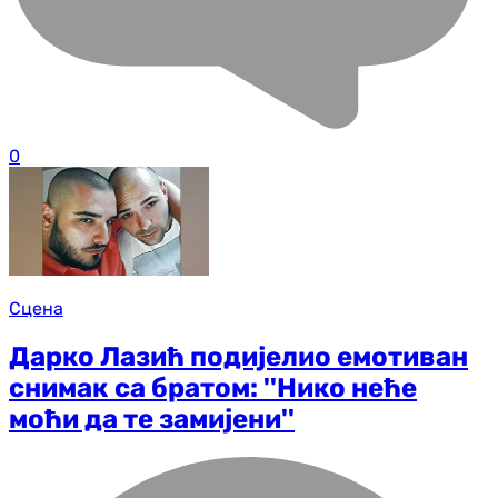
0
Сцена
Дарко Лазић подијелио емотиван
снимак са братом: ''Нико неће
моћи да те замијени''