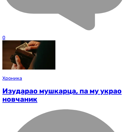
0
Хроника
Изударао мушкарца, па му украо
новчаник