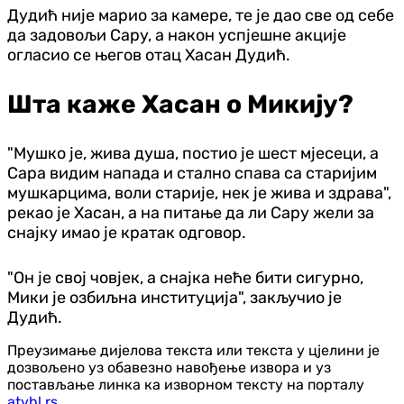
Дудић није марио за камере, те је дао све од себе
да задовољи Сару, а након успјешне акције
огласио се његов отац Хасан Дудић.
Шта каже Хасан о Микију?
"Мушко је, жива душа, постио је шест мјесеци, а
Сара видим напада и стално спава са старијим
мушкарцима, воли старије, нек је жива и здрава",
рекао је Хасан, а на питање да ли Сару жели за
снајку имао је кратак одговор.
"Он је свој човјек, а снајка неће бити сигурно,
Мики је озбиљна институција", закључио је
Дудић.
Преузимање дијелова текста или текста у цјелини је
дозвољено уз обавезно навођење извора и уз
постављање линка ка изворном тексту на порталу
atvbl.rs
.