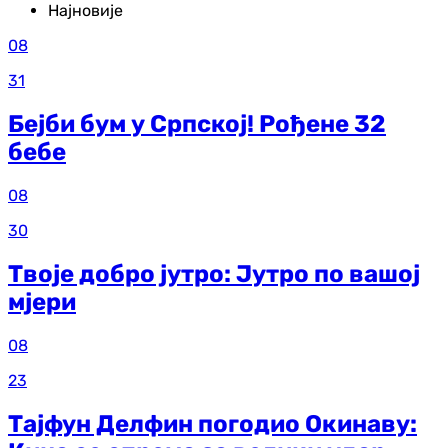
Најновије
08
31
Бејби бум у Српској! Рођене 32
бебе
08
30
Твоје добро јутро: Јутро по вашој
мјери
08
23
Тајфун Делфин погодио Окинаву: