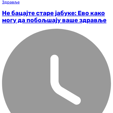
Здравље
Не бацајте старе јабуке: Ево како
могу да побољшају ваше здравље