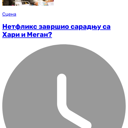
Сцена
Нетфликс завршио сарадњу са
Хари и Меган?