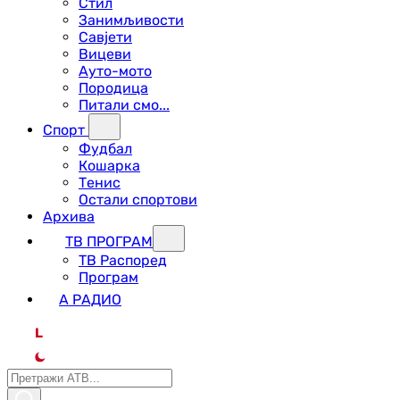
Стил
Занимљивости
Савјети
Вицеви
Ауто-мото
Породица
Питали смо...
Спорт
Фудбал
Кошарка
Тенис
Остали спортови
Архива
ТВ ПРОГРАМ
ТВ Распоред
Програм
А РАДИО
L