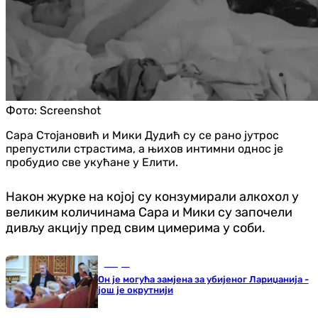
Фото:
Screenshot
Сара Стојановић и Мики Дудић су се рано јутрос
препустили страстима, а њихов интимни однос је
пробудио све укућане у Елити.
Након журке на којој су конзумирали алкохол у
великим количинама Сара и Мики су започели
дивљу акцију пред свим цимерима у соби.
Свијет
Он је могућа замјена за убијеног Лариџанија -
још је окрутнији