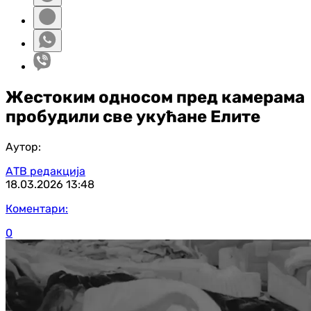
Жестоким односом пред камерама
пробудили све укућане Елите
Аутор:
АТВ редакција
18.03.2026
13:48
Коментари:
0