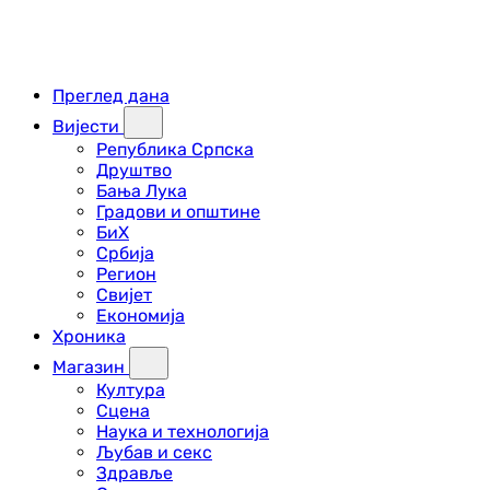
Преглед дана
Вијести
Република Српска
Друштво
Бања Лука
Градови и општине
БиХ
Србија
Регион
Свијет
Економија
Хроника
Магазин
Култура
Сцена
Наука и технологија
Љубав и секс
Здравље