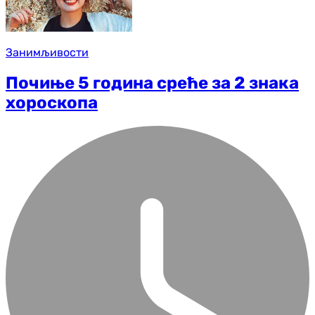
Занимљивости
Почиње 5 година среће за 2 знака
хороскопа