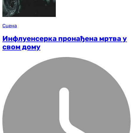
Сцена
Инфлуенсерка пронађена мртва у
свом дому