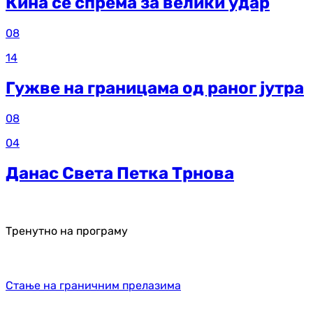
Кина се спрема за велики удар
08
14
Гужве на границама од раног јутра
08
04
Данас Света Петка Трнова
Тренутно на програму
Стање на граничним прелазима