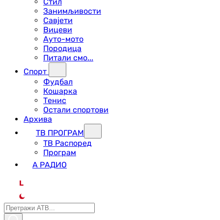
Стил
Занимљивости
Савјети
Вицеви
Ауто-мото
Породица
Питали смо...
Спорт
Фудбал
Кошарка
Тенис
Остали спортови
Архива
ТВ ПРОГРАМ
ТВ Распоред
Програм
А РАДИО
L