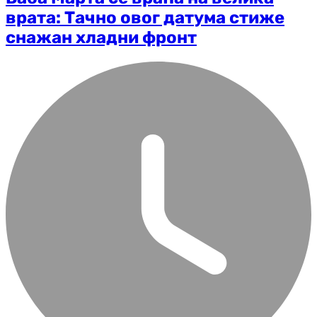
врата: Тачно овог датума стиже
снажан хладни фронт