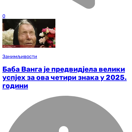
0
Занимљивости
Баба Ванга је предвидјела велики
успјех за ова четири знака у 2025.
години