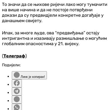
То значи да се њихове ријечи лако могу тумачити
на више начина и да не постоје потврђени
докази да су предвидјели конкретне догађаје у
данашњем свијету.
Ипак, за многе људе, ова “предвиђања” остају
интригантна и изазивају размишљање о могућим
глобалним опасностима у 21. вијеку.
(
Телеграф
)
Подијели:
Линк је копиран!