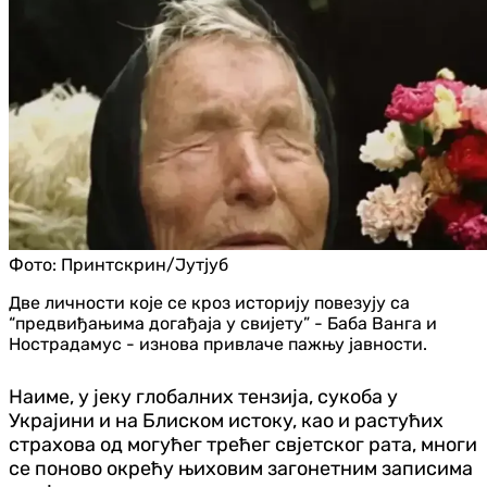
Фото:
Принтскрин/Јутјуб
Две личности које се кроз историју повезују са
“предвиђањима догађаја у свијету” - Баба Ванга и
Нострадамус - изнова привлаче пажњу јавности.
Наиме, у јеку глобалних тензија, сукоба у
Украјини и на Блиском истоку, као и растућих
страхова од могућег трећег свјетског рата, многи
се поново окрећу њиховим загонетним записима