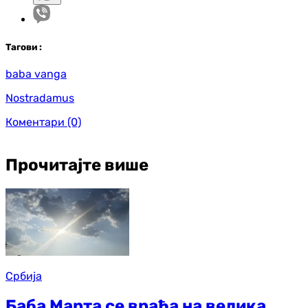
Таг
ови
:
baba vanga
Nostradamus
Коментари
(0)
Прочитајте више
Србија
Баба Марта се враћа на велика