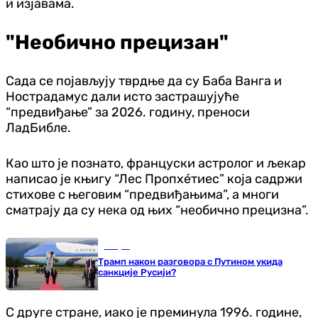
и изјавама.
"Необично прецизан"
Сада се појављују тврдње да су Баба Ванга и
Нострадамус дали исто застрашујуће
“предвиђање” за 2026. годину, преноси
ЛадБибле.
Као што је познато, француски астролог и љекар
написао је књигу “Лес Пропхéтиес” која садржи
стихове с његовим “предвиђањима”, а многи
сматрају да су нека од њих “необично прецизна”.
Свијет
Трамп након разговора с Путином укида
санкције Русији?
С друге стране, иако је преминула 1996. године,