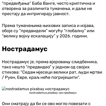
“предвиђања“ Баба Ванге, често криптична и
отворена за различита тумачења, и даље не
престају да интригирају јавност.
Према тумачењима њихових записа и изјава,
обоје су “предвидели” могућу “глобалну” или
“велику војну ескалацију” у 2026. години.
Нострадамус
Нострадамус је, према вјеровању сљедбеника,
тако нешто “предвидео” у једном од својих
стихова: “Седам мјесеци велики рат, људи мртви
/ Руен, Евре, краљ неће погријешити“.
nostradamus pixabay нострадамус
Они сматрају да би се ово могло повезати с