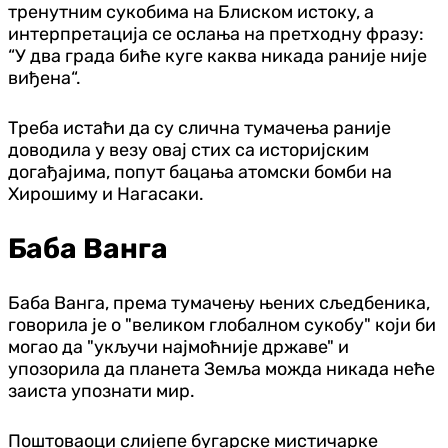
тренутним сукобима на Блиском истоку, а
интерпретација се ослања на претходну фразу:
“У два града биће куге каква никада раније није
виђена“.
Треба истаћи да су слична тумачења раније
доводила у везу овај стих са историјским
догађајима, попут бацања атомски бомби на
Хирошиму и Нагасаки.
Баба Ванга
Баба Ванга, према тумачењу њених сљедбеника,
говорила је о "великом глобалном сукобу" који би
могао да "укључи најмоћније државе" и
упозорила да планета Земља можда никада неће
заиста упознати мир.
Поштоваоци слијепе бугарске мистичарке