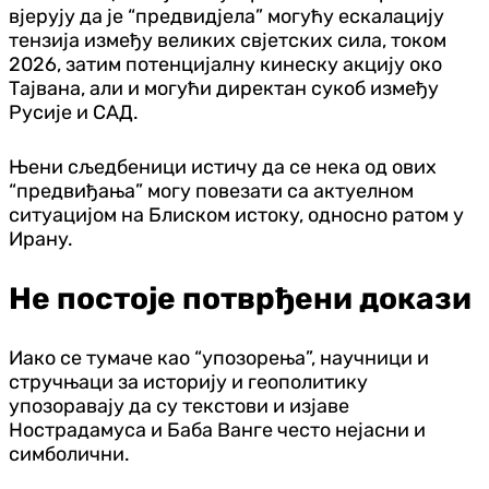
вјерују да је “предвидјела” могућу ескалацију
тензија између великих свјетских сила, током
2026, затим потенцијалну кинеску акцију око
Тајвана, али и могући директан сукоб између
Русије и САД.
Њени сљедбеници истичу да се нека од ових
“предвиђања” могу повезати са актуелном
ситуацијом на Блиском истоку, односно ратом у
Ирану.
Не постоје потврђени докази
Иако се тумаче као “упозорења”, научници и
стручњаци за историју и геополитику
упозоравају да су текстови и изјаве
Нострадамуса и Баба Ванге често нејасни и
симболични.