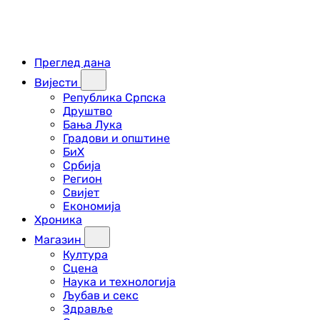
Преглед дана
Вијести
Република Српска
Друштво
Бања Лука
Градови и општине
БиХ
Србија
Регион
Свијет
Економија
Хроника
Магазин
Култура
Сцена
Наука и технологија
Љубав и секс
Здравље