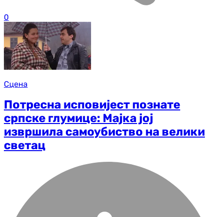
0
Сцена
Потресна исповијест познате
српске глумице: Мајка јој
извршила самоубиство на велики
светац