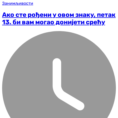
Занимљивости
Ако сте рођени у овом знаку, петак
13. би вам могао донијети срећу