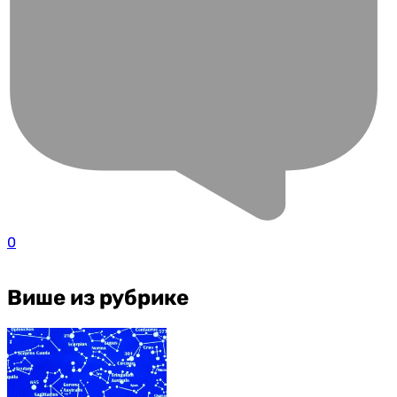
0
Више из рубрике