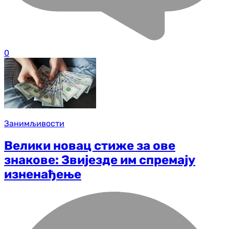
0
Занимљивости
Велики новац стиже за ове
знакове: Звијезде им спремају
изненађење