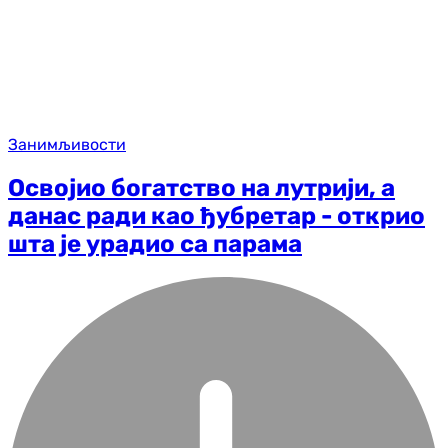
Занимљивости
Освојио богатство на лутрији, а
данас ради као ђубретар - открио
шта је урадио са парама