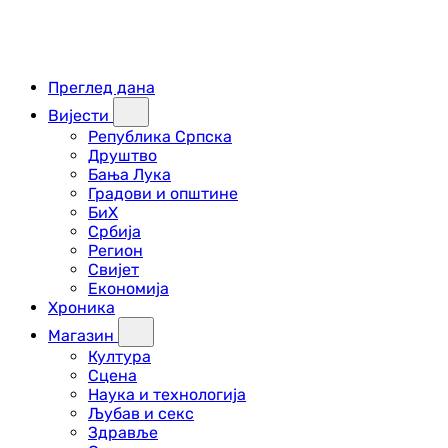
Преглед дана
Вијести
Република Српска
Друштво
Бања Лука
Градови и општине
БиХ
Србија
Регион
Свијет
Економија
Хроника
Магазин
Култура
Сцена
Наука и технологија
Љубав и секс
Здравље