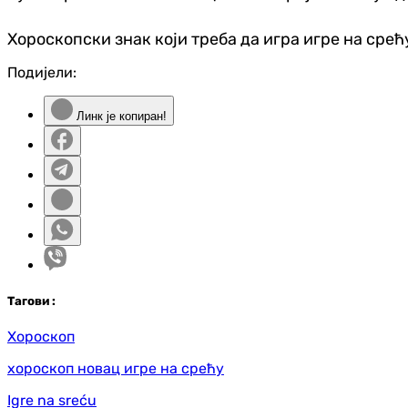
Хороскопски знак који треба да игра игре на срећу
Подијели:
Линк је копиран!
Таг
ови
:
Хороскоп
хороскоп новац игре на срећу
Igre na sreću