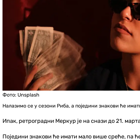
Фото:
Unsplash
Налазимо се у сезони Риба, а поједини знакови ће имат
Ипак, ретроградни Меркур је на снази до 21. март
Поједини знакови ће имати мало више среће, па ћ