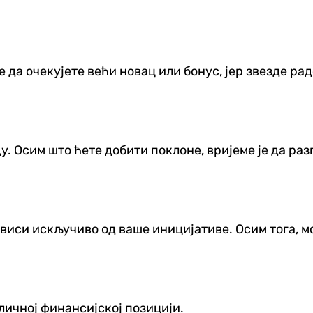
да очекујете већи новац или бонус, јер звезде раде
. Осим што ћете добити поклоне, вријеме је да раз
виси искључиво од ваше иницијативе. Осим тога, м
личној финансијској позицији.