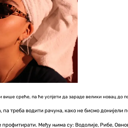
и више среће, па ће успјети да зараде велики новац до п
а, па треба водити рачуна, како не бисмо донијели
е профитирати. Међу њима су: Водолије, Рибе, Овно