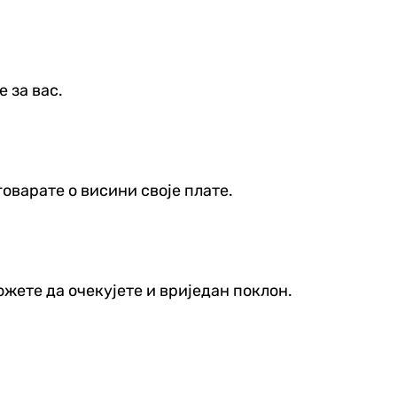
 за вас.
говарате о висини своје плате.
ожете да очекујете и вриједан поклон.