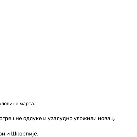
оловине марта.
 погрешне одлуке и узалудно уложили новац.
ви и Шкорпије.