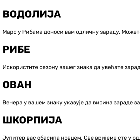
ВОДОЛИЈА
Марс у Рибама доноси вам одличну зараду. Можете 
РИБЕ
Искористите сезону вашег знака да увећате зараду
ОВАН
Венера у вашем знаку указује да висина зараде за
ШКОРПИЈА
Јупитер вас обасипа новцем. Све вријеме сте у од