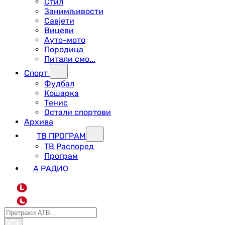
Стил
Занимљивости
Савјети
Вицеви
Ауто-мото
Породица
Питали смо...
Спорт
Фудбал
Кошарка
Тенис
Остали спортови
Архива
ТВ ПРОГРАМ
ТВ Распоред
Програм
А РАДИО
L