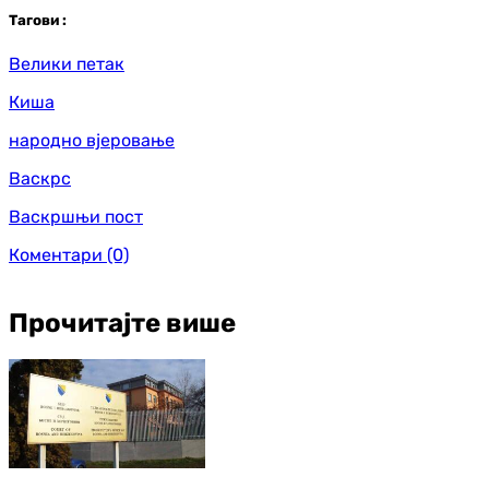
Таг
ови
:
Велики петак
Киша
народно вјеровање
Васкрс
Васкршњи пост
Коментари
(0)
Прочитајте више