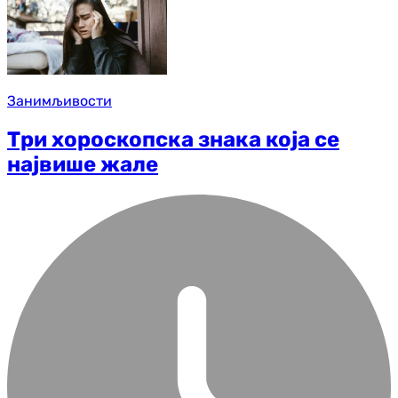
Занимљивости
Три хороскопска знака која се
највише жале