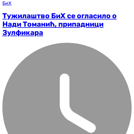
БиХ
Тужилаштво БиХ се огласило о
Нади Томанић, припадници
Зулфикара