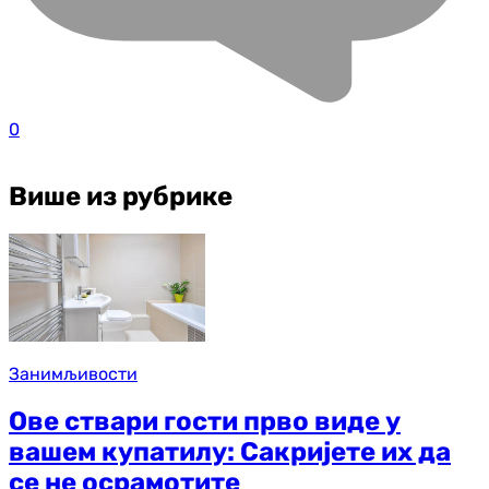
0
Више из рубрике
Занимљивости
Ове ствари гости прво виде у
вашем купатилу: Сакријете их да
се не осрамотите