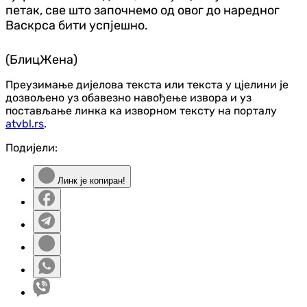
петак, све што започнемо од овог до наредног
Васкрса бити успјешно.
(БлицЖена)
Преузимање дијелова текста или текста у цјелини је
дозвољено уз обавезно навођење извора и уз
постављање линка ка изворном тексту на порталу
atvbl.rs
.
Подијели:
Линк је копиран!