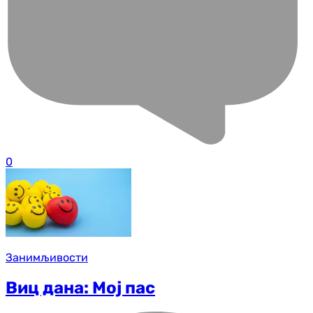
0
Занимљивости
Виц дана: Мој пас