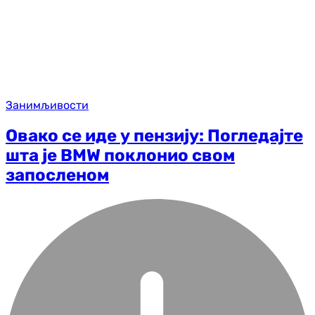
Занимљивости
Овако се иде у пензију: Погледајте
шта је BMW поклонио свом
запосленом