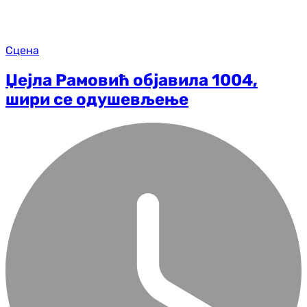
Сцена
Џејла Рамовић објавила 1004,
шири се одушевљење