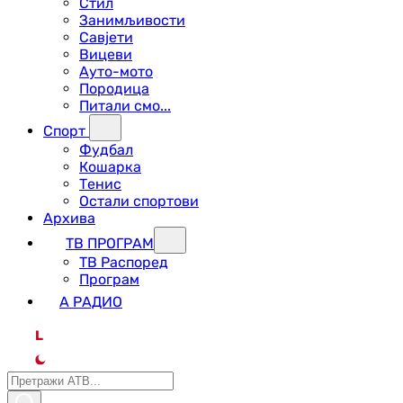
Стил
Занимљивости
Савјети
Вицеви
Ауто-мото
Породица
Питали смо...
Спорт
Фудбал
Кошарка
Тенис
Остали спортови
Архива
ТВ ПРОГРАМ
ТВ Распоред
Програм
А РАДИО
L