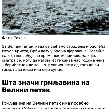
Фото:
Pexels
За Велики петак, када се сјећамо страдања и распећа
Исуса Христа, Срби везују бројна вјеровања. Посебна
пажња посвећује се временским приликама које,
сматра се, могу да наговијесте каква нас година чека
- берићетна или тешка, у зависности од тога да ли
грми, пада киша или сија сунце.
Шта значи грмљавина на
Велики петак
Грмљавина на Велики петак има посебно
значење. Срби су одвајкада тумачили грмљавину