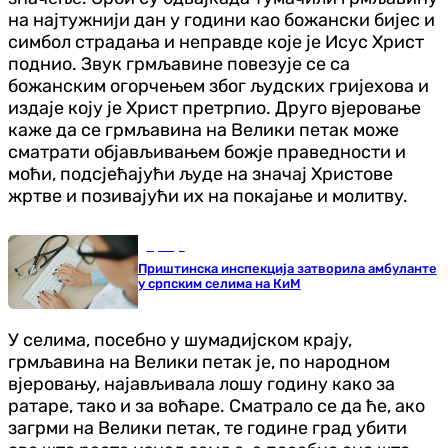
на најтужнији дан у години као божански бијес и
симбол страдања и неправде које је Исус Христ
поднио. Звук грмљавине повезује се са
божанским огорчењем због људских гријехова и
издаје коју је Христ претрпио. Друго вјеровање
каже да се грмљавина на Велики петак може
сматрати објављивањем божје праведности и
моћи, подсјећајући људе на значај Христове
жртве и позивајући их на покајање и молитву.
Србија
Приштинска инспекција затворила амбуланте
у српским селима на КиМ
У селима, посебно у шумадијском крају,
грмљавина на Велики петак је, по народном
вјеровању, најављивала лошу годину како за
ратаре, тако и за воћаре. Сматрало се да ће, ако
загрми на Велики петак, те године град убити