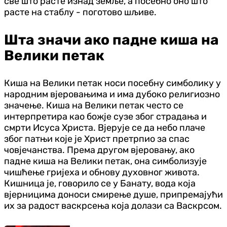
све што расте изнад земље, а посебно оно што
расте на стаблу - поготово шљиве.
Шта значи ако падне киша на
Велики петак
Киша на Велики петак носи посебну симболику у
народним вјеровањима и има дубоко религиозно
значење. Киша на Велики петак често се
интерпретира као божје сузе због страдања и
смрти Исуса Христа. Вјерује се да небо плаче
због патњи које је Христ претрпио за спас
човјечанства. Према другом вјеровању, ако
падне киша на Велики петак, она симболизује
чишћење гријеха и обнову духовног живота.
Кишница је, говорило се у Банату, вода која
вјерницима доноси смирење душе, припремајући
их за радост васкрсења која долази са Васкрсом.