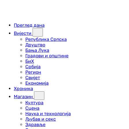
Преглед дана
Вијести
Република Српска
Друштво
Бања Лука
Градови и општине
БиХ
Србија
Регион
Свијет
Економија
Хроника
Магазин
Култура
Сцена
Наука и технологија
Љубав и секс
Здравље