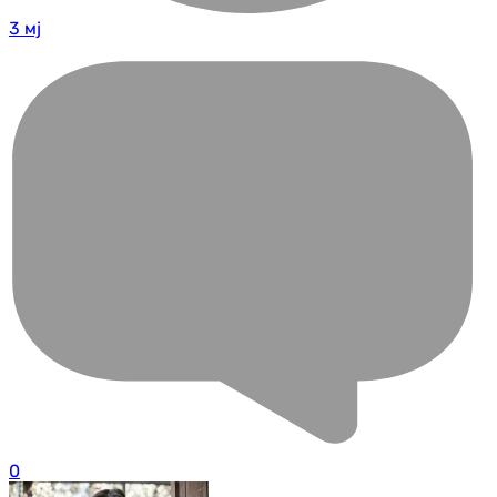
3 мј
0