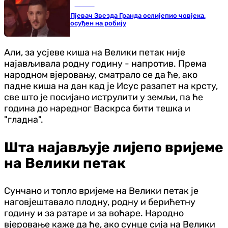
Регион
Пјевач Звезда Гранда ослијепио човјека,
осуђен на робију
Али, за усјеве киша на Велики петак није
најављивала родну годину - напротив. Према
народном вјеровању, сматрало се да ће, ако
падне киша на дан кад је Исус разапет на крсту,
све што је посијано иструлити у земљи, па ће
година до наредног Васкрса бити тешка и
"гладна".
Шта најављује лијепо вријеме
на Велики петак
Сунчано и топло вријеме на Велики петак је
наговјештавало плодну, родну и берићетну
годину и за ратаре и за воћаре. Народно
вјеровање каже да ће, ако сунце сија на Велики