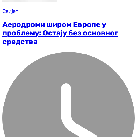
Свијет
Аеродроми широм Европе у
проблему: Остају без основног
средства