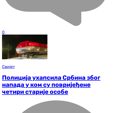
0
Свијет
Полиција ухапсила Србина због
напада у ком су повријеђене
четири старије особе