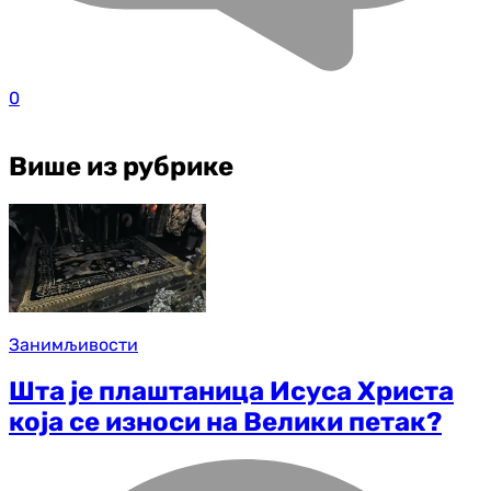
0
Више из рубрике
Занимљивости
Шта је плаштаница Исуса Христа
која се износи на Велики петак?