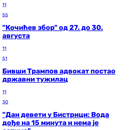
11
55
"Кочићев збор" од 27. до 30.
августа
11
51
Бивши Трампов адвокат постао
државни тужилац
11
30
"Дан девети у Бистрици: Вода
дође на 15 минута и нема је