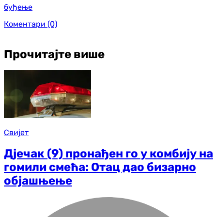
буђење
Коментари
(0)
Прочитајте више
Свијет
Дјечак (9) пронађен го у комбију на
гомили смећа: Отац дао бизарно
објашњење