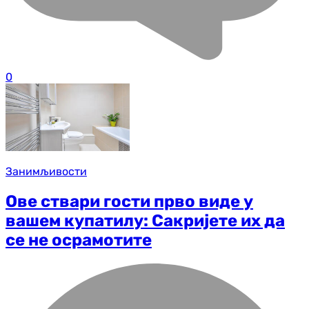
0
Занимљивости
Ове ствари гости прво виде у
вашем купатилу: Сакријете их да
се не осрамотите