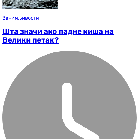
Занимљивости
Шта значи ако падне киша на
Велики петак?