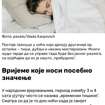
Фото:
pexels/Vlada Karpovich
Постоје тренуци у ноћи који дјелују другачије од
осталих – тиши, дубљи и некако мистериозни. Многи
људи тврде да се управо тада буде без јасног разлога,
са осјећајем да их је нешто „пробудило“.
Вријеме које носи посебно
значење
У народним вјеровањима, период између 3 и 4
сата ујутру често се назива „временом тишине“.
Сматра се да је то дио ноћи када је свијет