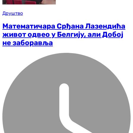
Друштво
Математичара Срђана Лазендића
живот одвео у Белгију, али Добој
не заборавља