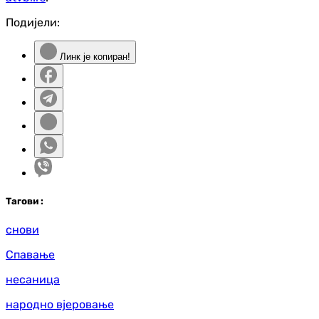
Подијели:
Линк је копиран!
Таг
ови
:
снови
Спавање
несаница
народно вјеровање