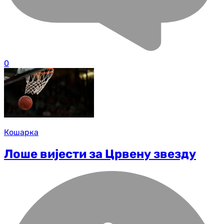
0
Кошарка
Лоше вијести за Црвену звезду