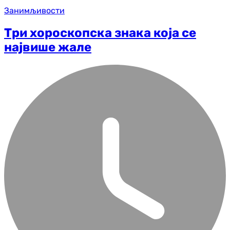
Занимљивости
Три хороскопска знака која се
највише жале