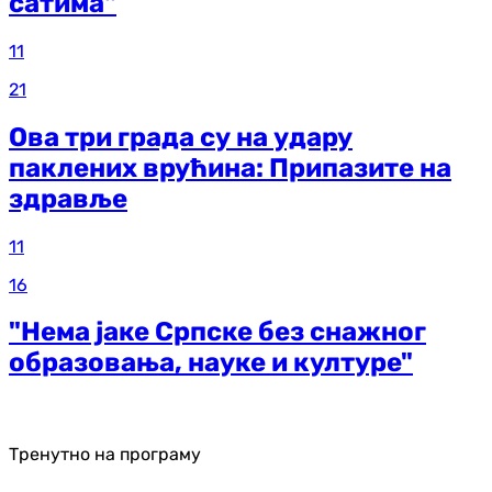
сатима"
11
21
Ова три града су на удару
паклених врућина: Припазите на
здравље
11
16
"Нема јаке Српске без снажног
образовања, науке и културе"
Тренутно на програму