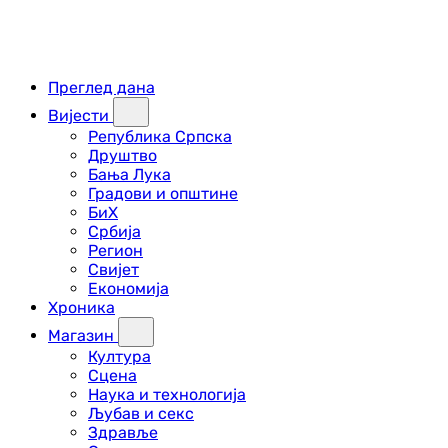
Преглед дана
Вијести
Република Српска
Друштво
Бања Лука
Градови и општине
БиХ
Србија
Регион
Свијет
Економија
Хроника
Магазин
Култура
Сцена
Наука и технологија
Љубав и секс
Здравље