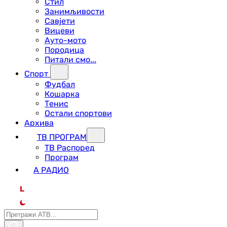
Стил
Занимљивости
Савјети
Вицеви
Ауто-мото
Породица
Питали смо...
Спорт
Фудбал
Кошарка
Тенис
Остали спортови
Архива
ТВ ПРОГРАМ
ТВ Распоред
Програм
А РАДИО
L