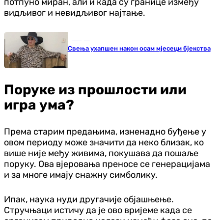
потпуно миран, али и када су границе између
видљивог и невидљивог најтање.
Свијет
Свења ухапшен након осам мјесеци бјекства
Поруке из прошлости или
игра ума?
Према старим предањима, изненадно буђење у
овом периоду може значити да неко близак, ко
више није међу живима, покушава да пошаље
поруку. Ова вјеровања преносе се генерацијама
и за многе имају снажну симболику.
Ипак, наука нуди другачије објашњење.
Стручњаци истичу да је ово вријеме када се