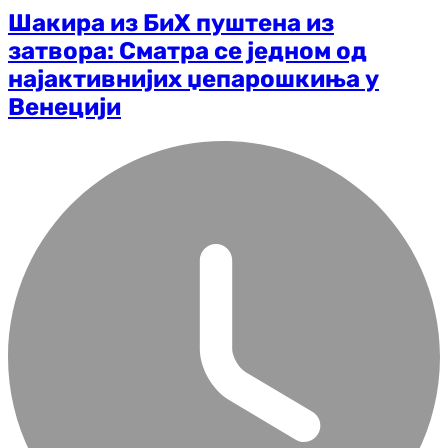
Шакира из БиХ пуштена из
затвора: Сматра се једном од
најактивнијих џепарошкиња у
Венецији