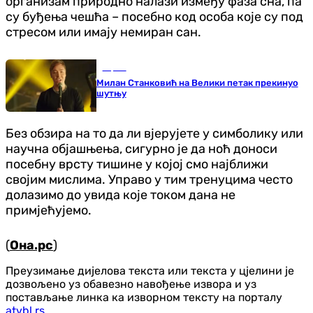
организам природно налази између фаза сна, па
су буђења чешћа – посебно код особа које су под
стресом или имају немиран сан.
Сцена
Милан Станковић на Велики петак прекинуо
шутњу
Без обзира на то да ли вјерујете у симболику или
научна објашњења, сигурно је да ноћ доноси
посебну врсту тишине у којој смо најближи
својим мислима. Управо у тим тренуцима често
долазимо до увида које током дана не
примјећујемо.
(
Она.рс
)
Преузимање дијелова текста или текста у цјелини је
дозвољено уз обавезно навођење извора и уз
постављање линка ка изворном тексту на порталу
atvbl.rs
.