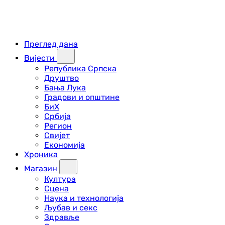
Преглед дана
Вијести
Република Српска
Друштво
Бања Лука
Градови и општине
БиХ
Србија
Регион
Свијет
Економија
Хроника
Магазин
Култура
Сцена
Наука и технологија
Љубав и секс
Здравље