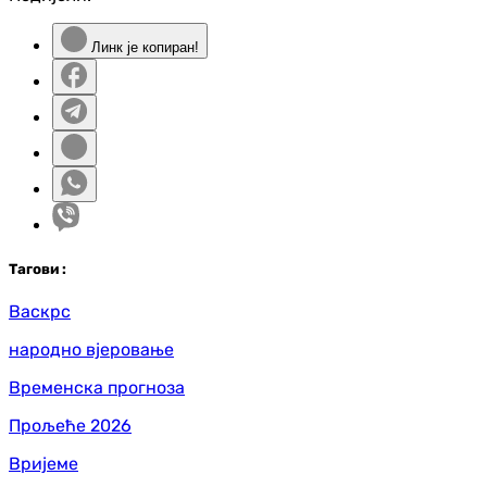
Линк је копиран!
Таг
ови
:
Васкрс
народно вјеровање
Временска прогноза
Прољеће 2026
Вријеме