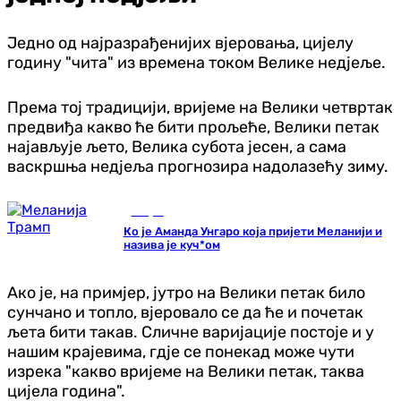
Једно од најразрађенијих вјеровања, цијелу
годину "чита" из времена током Велике недјеље.
Према тој традицији, вријеме на Велики четвртак
предвиђа какво ће бити прољеће, Велики петак
најављује љето, Велика субота јесен, а сама
васкршња недјеља прогнозира надолазећу зиму.
Свијет
Ко је Аманда Унгаро која пријети Меланији и
назива је куч*ом
Ако је, на примјер, јутро на Велики петак било
сунчано и топло, вјеровало се да ће и почетак
љета бити такав. Сличне варијације постоје и у
нашим крајевима, гдје се понекад може чути
изрека "какво вријеме на Велики петак, таква
цијела година".