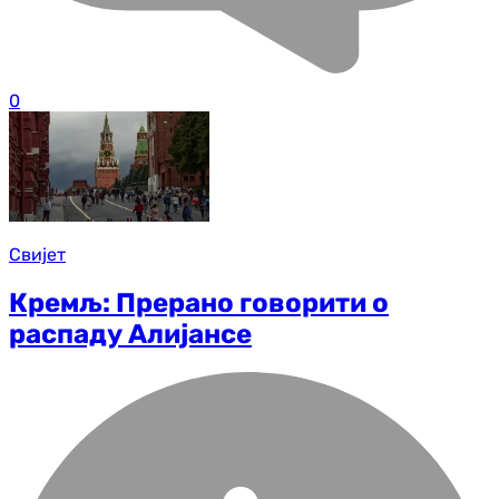
0
Свијет
Кремљ: Прерано говорити о
распаду Алијансе