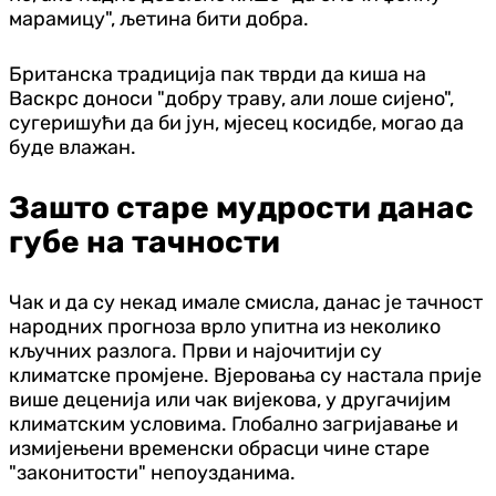
марамицу", љетина бити добра.
Британска традиција пак тврди да киша на
Васкрс доноси "добру траву, али лоше сијено",
сугеришући да би јун, мјесец косидбе, могао да
буде влажан.
Зашто старе мудрости данас
губе на тачности
Чак и да су некад имале смисла, данас је тачност
народних прогноза врло упитна из неколико
кључних разлога. Први и најочитији су
климатске промјене. Вјеровања су настала прије
више деценија или чак вијекова, у другачијим
климатским условима. Глобално загријавање и
измијењени временски обрасци чине старе
"законитости" непоузданима.