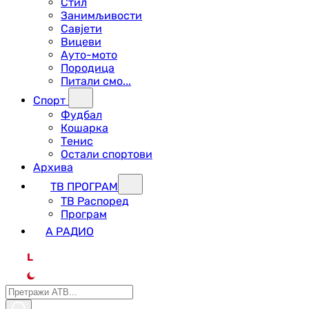
Стил
Занимљивости
Савјети
Вицеви
Ауто-мото
Породица
Питали смо...
Спорт
Фудбал
Кошарка
Тенис
Остали спортови
Архива
ТВ ПРОГРАМ
ТВ Распоред
Програм
А РАДИО
L