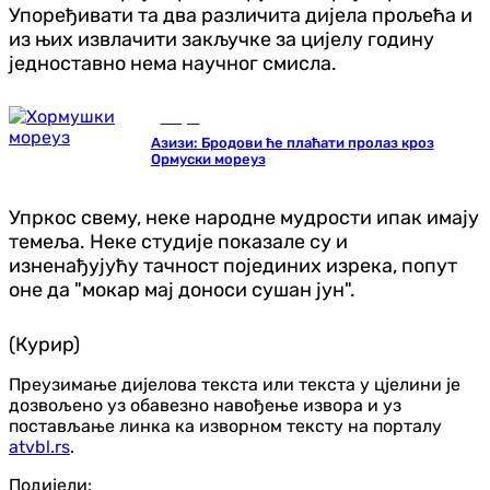
Упоређивати та два различита дијела прољећа и
из њих извлачити закључке за цијелу годину
једноставно нема научног смисла.
Свијет
Азизи: Бродови ће плаћати пролаз кроз
Ормуски мореуз
Упркос свему, неке народне мудрости ипак имају
темеља. Неке студије показале су и
изненађујућу тачност појединих изрека, попут
оне да "мокар мај доноси сушан јун".
(Курир)
Преузимање дијелова текста или текста у цјелини је
дозвољено уз обавезно навођење извора и уз
постављање линка ка изворном тексту на порталу
atvbl.rs
.
Подијели: