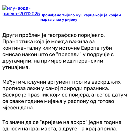
Хроника
Пронађено тијело мушкарца који је крајем
марта упао у ријеку
Други проблем је географско поријекло.
Праностика која је можда важила за
континенталну климу источне Европе губи
смисао након што се "пресели" у подручје с
другачијим, на примјер медитеранским
утицајима.
Међутим, кључни аргумент против васкршњих
прогноза лежи у самој природи празника.
Васкрс је празник који се помјера, а његов датум
се сваке године мијења у распону од готово
мјесец дана.
То значи да се "вријеме на аскрс" једне године
односи на крај марта, а друге на крај априла.