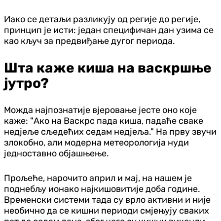
Иако се детаљи разликују од регије до регије,
принцип је исти: један специфичан дан узима се
као кључ за предвиђање дугог периода.
Шта каже киша на васкршње
јутро?
Можда најпознатије вјеровање јесте оно које
каже: "Ако на Васкрс пада киша, падаће сваке
недјеље сљедећих седам недјеља." На прву звучи
злокобно, али модерна метеорологија нуди
једноставно објашњење.
Прољеће, нарочито април и мај, на нашем је
поднебљу ионако најкишовитије доба године.
Временски системи тада су врло активни и није
необично да се кишни периоди смјењују сваких