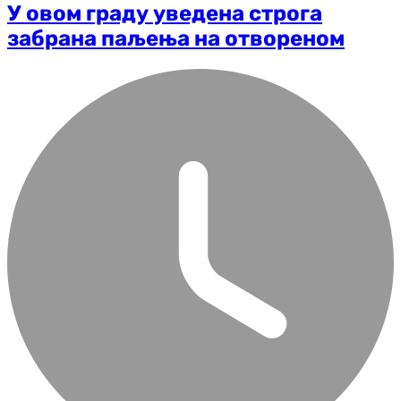
У овом граду уведена строга
забрана паљења на отвореном