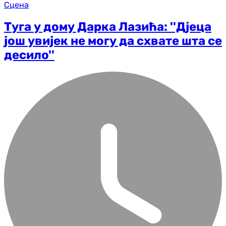
Сцена
Туга у дому Дарка Лазића: ''Дјеца
још увијек не могу да схвате шта се
десило''