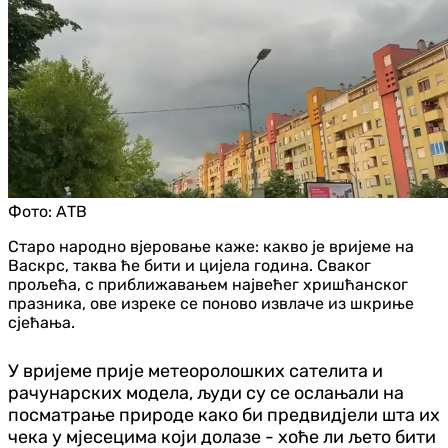
Фото:
АТВ
Старо народно вјеровање каже: какво је вријеме на
Васкрс, таква ће бити и цијела година. Сваког
прољећа, с приближавањем највећег хришћанског
празника, ове изреке се поново извлаче из шкриње
сјећања.
У вријеме прије метеоролошких сателита и
рачунарских модела, људи су се ослањали на
посматрање природе како би предвидјели шта их
чека у мјесецима који долазе - хоће ли љето бити