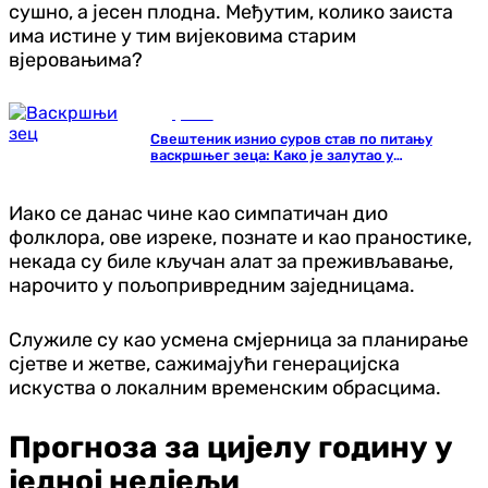
сушно, а јесен плодна. Међутим, колико заиста
има истине у тим вијековима старим
вјеровањима?
Друштво
Свештеник изнио суров став по питању
васкршњег зеца: Како је залутао у
хришћанство?
Иако се данас чине као симпатичан дио
фолклора, ове изреке, познате и као праностике,
некада су биле кључан алат за преживљавање,
нарочито у пољопривредним заједницама.
Служиле су као усмена смјерница за планирање
сјетве и жетве, сажимајући генерацијска
искуства о локалним временским обрасцима.
Прогноза за цијелу годину у
једној недјељи