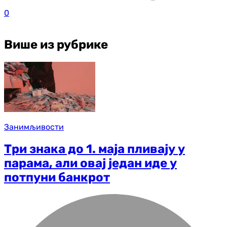
0
Више из рубрике
Занимљивости
Три знака до 1. маја пливају у
парама, али овај један иде у
потпуни банкрот