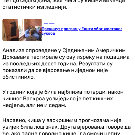
пет до седам дана, због чега су кишни викенди
статистички изгледнији.
Сцена
Прекинут програм у Елити због жестоког
сукоба
Анализе спроведене у Сједињеним Америчким
Државама тестирале су ову изреку на подацима
из посљедњих десет година. Резултати су
показали да се вјеровање ниједном није
обистинило.
У години која је била најближа потврди, након
кишног Васкрса услиједило је пет кишних
недјеља, али не и седам.
Наравно, киша у васкршњим прогнозама није
увијек била лош знак. Друга вјеровања говоре да
ће, ако падне довољно кише "да смочи џепну