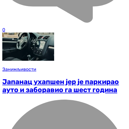
0
Занимљивости
Јапанац ухапшен јер је паркирао
ауто и заборавио га шест година