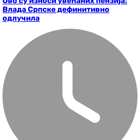
Ово су износи увећаних пензија:
Влада Српске дефинитивно
одлучила