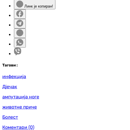
Линк је копиран!
Таг
ови
:
инфекција
Дјечак
ампутација ноге
животне приче
Болест
Коментари
(0)