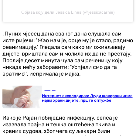
Објава коју дели Jessica Lines (@jessicacarnie)
„Пуних мјесец дана сваког дана слушала сам
исте ријечи: 'Жао нам је, срце му је стало, радимо
реанимацију.' Гледала сам како ми оживљавају
дијете, вриштала сам и молила их да не престају.
Послије десет минута чула сам реченицу коју
никада нећу заборавити: 'Успјели смо да га
вратимо'“, испричала је мајка.
Свијет
Интернет експлодирао: Људи шокирани чиме
мајка храни дијете, прште оптужбе
Иако је Рајан побиједио инфекцију, сепса је
изазвала трајна и тешка оштећења ткива и
крвних судова, због чега су љекари били