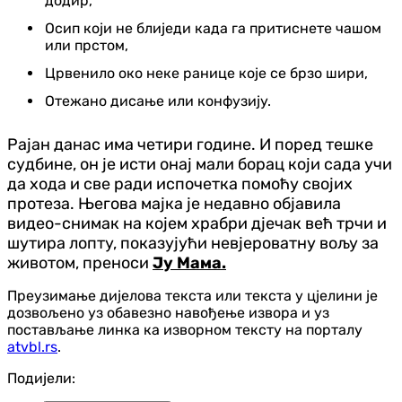
додир,
Осип који не блиједи када га притиснете чашом
или прстом,
Црвенило око неке ранице које се брзо шири,
Отежано дисање или конфузију.
Рајан данас има четири године. И поред тешке
судбине, он је исти онај мали борац који сада учи
да хода и све ради испочетка помоћу својих
протеза. Његова мајка је недавно објавила
видео-снимак на којем храбри дјечак већ трчи и
шутира лопту, показујући невјероватну вољу за
животом, преноси
Ју Мама.
Преузимање дијелова текста или текста у цјелини је
дозвољено уз обавезно навођење извора и уз
постављање линка ка изворном тексту на порталу
atvbl.rs
.
Подијели: