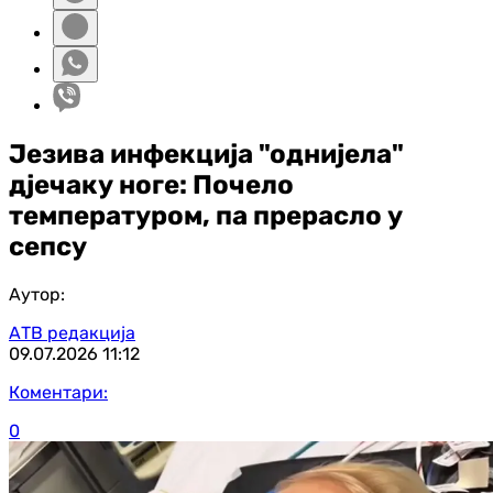
Језива инфекција "однијела"
дјечаку ноге: Почело
температуром, па прерасло у
сепсу
Аутор:
АТВ редакција
09.07.2026
11:12
Коментари:
0