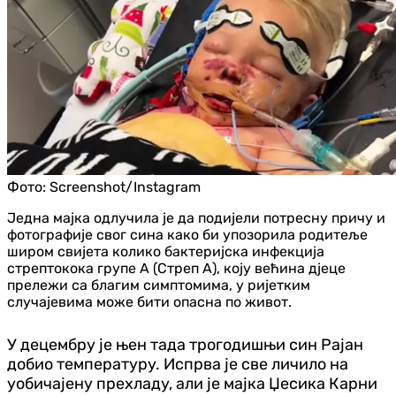
Фото:
Screenshot/Instagram
Једна мајка одлучила је да подијели потресну причу и
фотографије свог сина како би упозорила родитеље
широм свијета колико бактеријска инфекција
стрептокока групе А (Стреп А), коју већина дјеце
прележи са благим симптомима, у ријетким
случајевима може бити опасна по живот.
У децембру је њен тада трогодишњи син Рајан
добио температуру. Испрва је све личило на
уобичајену прехладу, али је мајка Џесика Карни