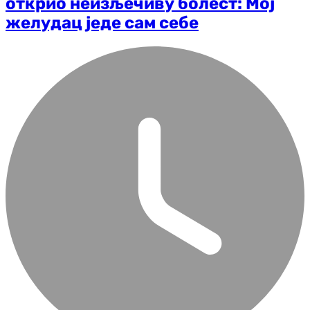
открио неизљечиву болест: Мој
желудац једе сам себе