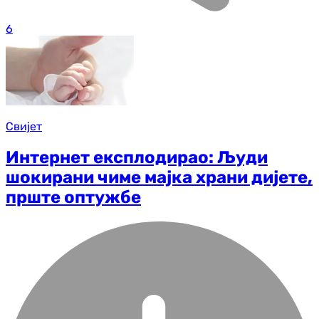
6
Свијет
Интернет експлодирао: Људи
шокирани чиме мајка храни дијете,
прште оптужбе