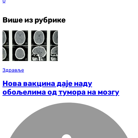
0
Више из рубрике
Здравље
Нова вакцина даје наду
обољелима од тумора на мозгу