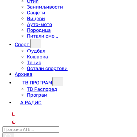
Стил
Занимљивости
Савјети
Вицеви
Ауто-мото
Породица
Питали смо...
Спорт
Фудбал
Кошарка
Тенис
Остали спортови
Архива
ТВ ПРОГРАМ
ТВ Распоред
Програм
А РАДИО
L