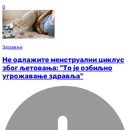
0
Здравље
Не одлажите менструални циклус
због љетовања: "То је озбиљно
угрожавање здравља"