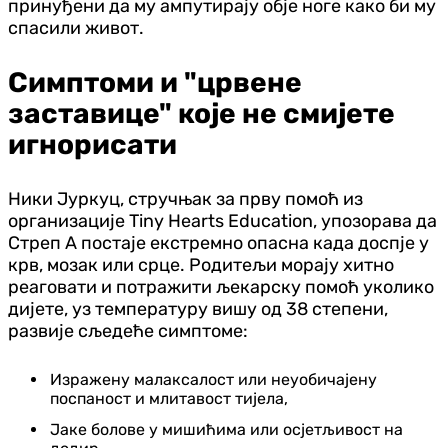
принуђени да му ампутирају обје ноге како би му
спасили живот.
Симптоми и "црвене
заставице" које не смијете
игнорисати
Ники Јуркуц, стручњак за прву помоћ из
организације Tiny Hearts Education, упозорава да
Стреп А постаје екстремно опасна када доспје у
крв, мозак или срце. Родитељи морају хитно
реаговати и потражити љекарску помоћ уколико
дијете, уз температуру вишу од 38 степени,
развије сљедеће симптоме:
Изражену малаксалост или неуобичајену
поспаност и млитавост тијела,
Јаке болове у мишићима или осјетљивост на