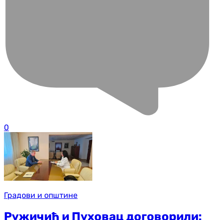
0
Градови и општине
Ружичић и Пуховац договорили: