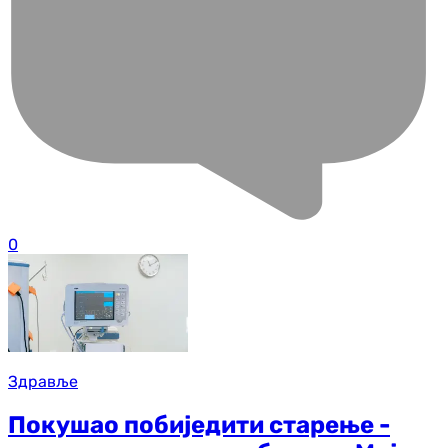
0
Здравље
Покушао побиједити старење -