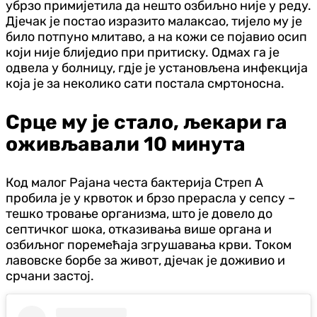
убрзо примијетила да нешто озбиљно није у реду.
Дјечак је постао изразито малаксао, тијело му је
било потпуно млитаво, а на кожи се појавио осип
који није блиједио при притиску. Одмах га је
одвела у болницу, гдје је установљена инфекција
која је за неколико сати постала смртоносна.
Срце му је стало, љекари га
оживљавали 10 минута
Код малог Рајана честа бактерија Стреп А
пробила је у крвоток и брзо прерасла у сепсу –
тешко тровање организма, што је довело до
септичког шока, отказивања више органа и
озбиљног поремећаја згрушавања крви. Током
лавовске борбе за живот, дјечак је доживио и
срчани застој.