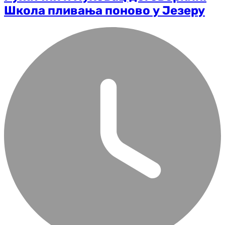
Школа пливања поново у Језеру