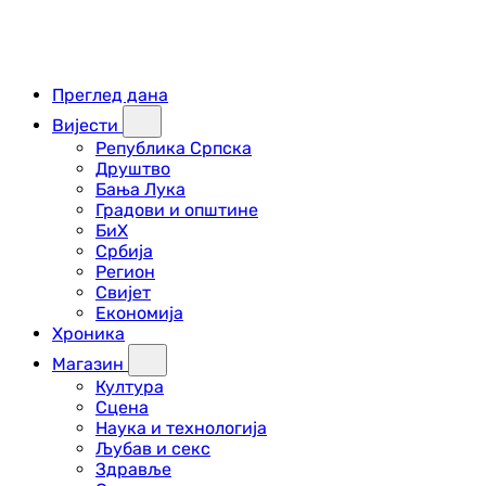
Преглед дана
Вијести
Република Српска
Друштво
Бања Лука
Градови и општине
БиХ
Србија
Регион
Свијет
Економија
Хроника
Магазин
Култура
Сцена
Наука и технологија
Љубав и секс
Здравље