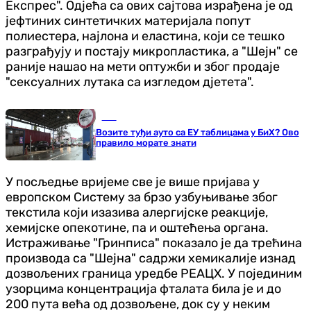
Експрес". Одјећа са ових сајтова израђена је од
јефтиних синтетичких материјала попут
полиестера, најлона и еластина, који се тешко
разграђују и постају микропластика, а "Шејн" се
раније нашао на мети оптужби и због продаје
"сексуалних лутака са изгледом дјетета".
БиХ
Возите туђи ауто са ЕУ таблицама у БиХ? Ово
правило морате знати
У посљедње вријеме све је више пријава у
европском Систему за брзо узбуњивање због
текстила који изазива алергијске реакције,
хемијске опекотине, па и оштећења органа.
Истраживање "Гринписа" показало је да трећина
производа са "Шејна" садржи хемикалије изнад
дозвољених граница уредбе РЕАЦХ. У појединим
узорцима концентрација фталата била је и до
200 пута већа од дозвољене, док су у неким