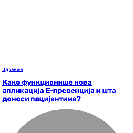
Здравље
Како функционише нова
апликација Е-превенција и шта
доноси пацијентима?