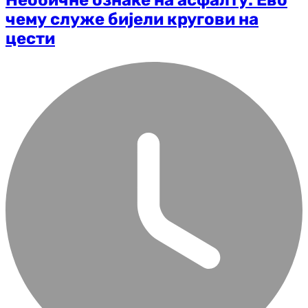
Необичне ознаке на асфалту: Ево
чему служе бијели кругови на
цести