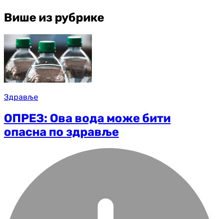
Више из рубрике
Здравље
ОПРЕЗ: Ова вода може бити
опасна по здравље