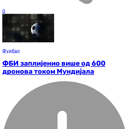
0
Фудбал
ФБИ заплијенио више од 600
дронова током Мундијала