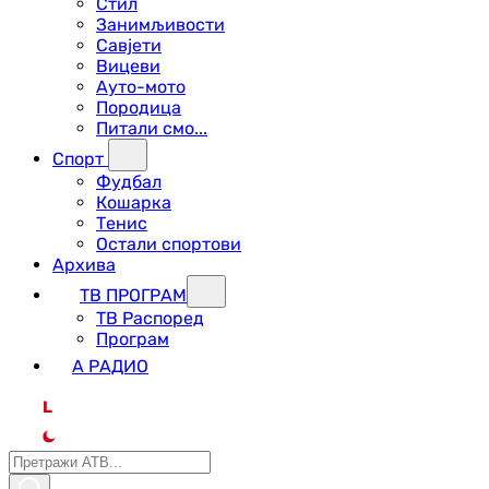
Стил
Занимљивости
Савјети
Вицеви
Ауто-мото
Породица
Питали смо...
Спорт
Фудбал
Кошарка
Тенис
Остали спортови
Архива
ТВ ПРОГРАМ
ТВ Распоред
Програм
А РАДИО
L