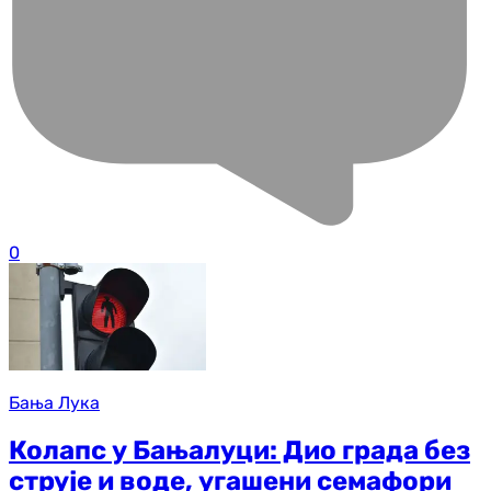
0
Бања Лука
Колапс у Бањалуци: Дио града без
струје и воде, угашени семафори