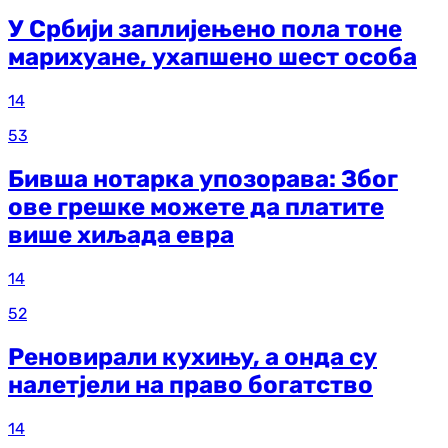
У Србији заплијењено пола тоне
марихуане, ухапшено шест особа
14
53
Бивша нотарка упозорава: Због
ове грешке можете да платите
више хиљада евра
14
52
Реновирали кухињу, а онда су
налетјели на право богатство
14