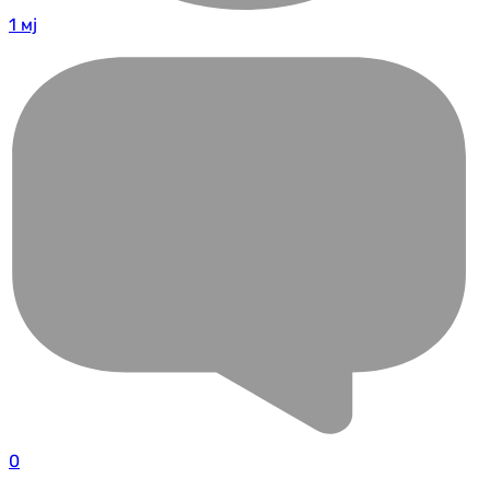
1 мј
0