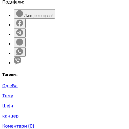
Подијели:
Линк је копиран!
Таг
ови
:
Одјећа
Тему
Шејн
канцер
Коментари
(0)