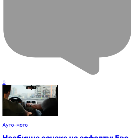
0
Ауто-мото