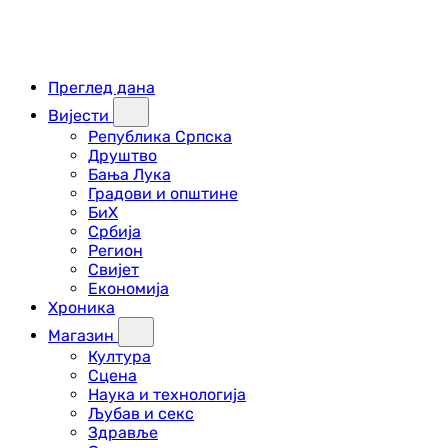
Преглед дана
Вијести
Република Српска
Друштво
Бања Лука
Градови и општине
БиХ
Србија
Регион
Свијет
Економија
Хроника
Магазин
Култура
Сцена
Наука и технологија
Љубав и секс
Здравље