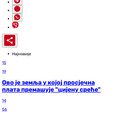
Најновије
15
19
Ово је земља у којој просјечна
плата премашује "цијену среће"
14
56