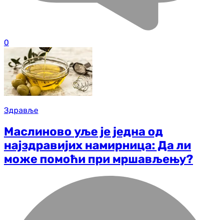
0
Здравље
Маслиново уље је једна од
најздравијих намирница: Да ли
може помоћи при мршављењу?