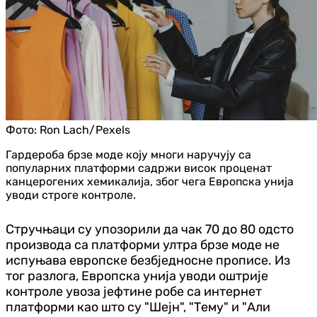
Фото:
Ron Lach/Pexels
Гардероба брзе моде коју многи наручују са
популарних платформи садржи висок проценат
канцерогених хемикалија, због чега Европска унија
уводи строге контроле.
Стручњаци су упозорили да чак 70 до 80 одсто
производа са платформи ултра брзе моде не
испуњава европске безбједносне прописе. Из
тог разлога, Европска унија уводи оштрије
контроле увоза јефтине робе са интернет
платформи као што су "Шејн", "Тему" и "Али