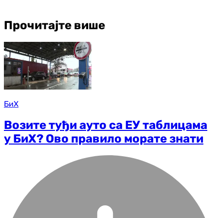
Прочитајте више
БиХ
Возите туђи ауто са ЕУ таблицама
у БиХ? Ово правило морате знати